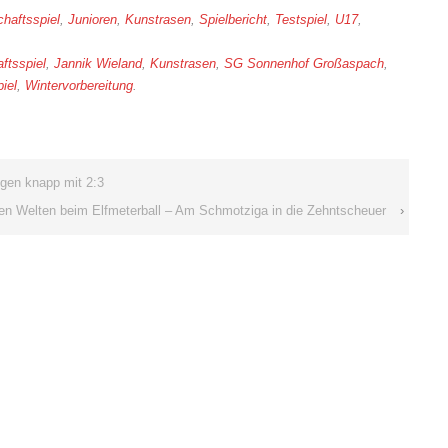
haftsspiel
,
Junioren
,
Kunstrasen
,
Spielbericht
,
Testspiel
,
U17
,
ftsspiel
,
Jannik Wieland
,
Kunstrasen
,
SG Sonnenhof Großaspach
,
iel
,
Wintervorbereitung
.
ingen knapp mit 2:3
nen Welten beim Elfmeterball – Am Schmotziga in die Zehntscheuer
›