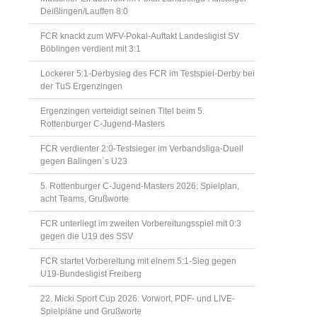
Deißlingen/Lauffen 8:0
FCR knackt zum WFV-Pokal-Auftakt Landesligist SV
Böblingen verdient mit 3:1
Lockerer 5:1-Derbysieg des FCR im Testspiel-Derby bei
der TuS Ergenzingen
Ergenzingen verteidigt seinen Titel beim 5.
Rottenburger C-Jugend-Masters
FCR verdienter 2:0-Testsieger im Verbandsliga-Duell
gegen Balingen´s U23
5. Rottenburger C-Jugend-Masters 2026: Spielplan,
acht Teams, Grußworte
FCR unterliegt im zweiten Vorbereitungsspiel mit 0:3
gegen die U19 des SSV
FCR startet Vorbereitung mit einem 5:1-Sieg gegen
U19-Bundesligist Freiberg
22. Micki Sport Cup 2026: Vorwort, PDF- und LIVE-
Spielpläne und Grußworte