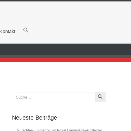
Kontakt
Search Button
Search
for:
Neueste Beiträge
Mutschler-Elf überrollt im Pokal Landesliga-Aufsteiger