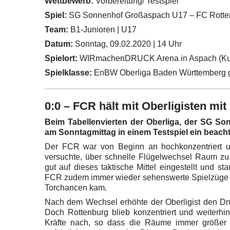
Wettbewerb:
Vorbereitung/ Testspiel
Spiel:
SG Sonnenhof Großaspach U17 – FC Rottenb
Team:
B1-Junioren | U17
Datum:
Sonntag, 09.02.2020 | 14 Uhr
Spielort:
WIRmachenDRUCK Arena in Aspach (Kun
Spielklasse:
EnBW Oberliga Baden Württemberg g
0:0 – FCR hält mit Oberligisten mit
Beim Tabellenvierten der Oberliga, der SG S
am Sonntagmittag in einem Testspiel ein beachtl
Der FCR war von Beginn an hochkonzentriert u
versuchte, über schnelle Flügelwechsel Raum zu
gut auf dieses taktische Mittel eingestellt und s
FCR zudem immer wieder sehenswerte Spielzüge du
Torchancen kam.
Nach dem Wechsel erhöhte der Oberligist den Dr
Doch Rottenburg blieb konzentriert und weiterhin
Kräfte nach, so dass die Räume immer größer 