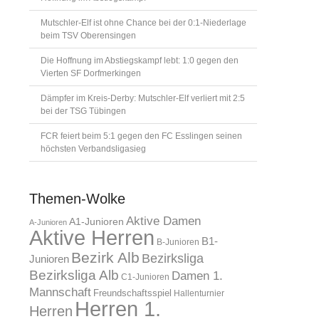
Mutschler-Elf ist ohne Chance bei der 0:1-Niederlage
beim TSV Oberensingen
Die Hoffnung im Abstiegskampf lebt: 1:0 gegen den
Vierten SF Dorfmerkingen
Dämpfer im Kreis-Derby: Mutschler-Elf verliert mit 2:5
bei der TSG Tübingen
FCR feiert beim 5:1 gegen den FC Esslingen seinen
höchsten Verbandsligasieg
Themen-Wolke
Aktive Damen
A1-Junioren
A-Junioren
Aktive Herren
B1-
B-Junioren
Bezirk Alb
Bezirksliga
Junioren
Bezirksliga Alb
Damen 1.
C1-Junioren
Mannschaft
Freundschaftsspiel
Hallenturnier
Herren 1.
Herren