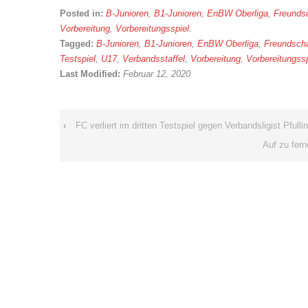
Posted in:
B-Junioren
,
B1-Junioren
,
EnBW Oberliga
,
Freundsc
Vorbereitung
,
Vorbereitungsspiel
.
Tagged:
B-Junioren
,
B1-Junioren
,
EnBW Oberliga
,
Freundscha
Testspiel
,
U17
,
Verbandsstaffel
,
Vorbereitung
,
Vorbereitungssp
Last Modified:
Februar 12, 2020
‹
FC verliert im dritten Testspiel gegen Verbandsligist Pfull
Auf zu fer