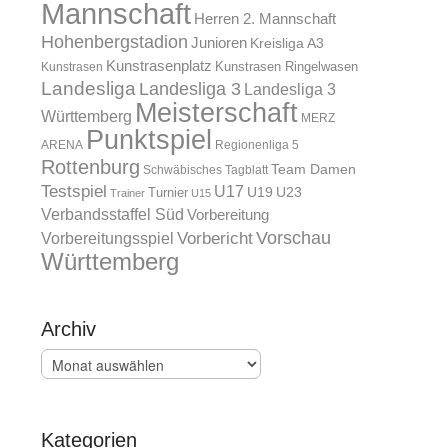
Mannschaft
Herren 2. Mannschaft
Hohenbergstadion
Junioren
Kreisliga A3
Kunstrasenplatz
Kunstrasen Ringelwasen
Kunstrasen
Landesliga
Landesliga 3
Landesliga 3
Meisterschaft
Württemberg
MERZ
Punktspiel
ARENA
Regionenliga 5
Rottenburg
Team Damen
Schwäbisches Tagblatt
Testspiel
U17
U19
Turnier
U23
Trainer
U15
Verbandsstaffel Süd
Vorbereitung
Vorschau
Vorbereitungsspiel
Vorbericht
Württemberg
Archiv
Archiv
Kategorien