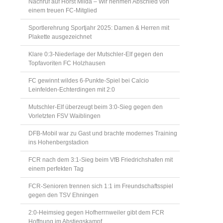
Nachruf auf Horst Milda – Wir nehmen Abschied von
einem treuen FC-Mitglied
Sportlerehrung Sportjahr 2025: Damen & Herren mit
Plakette ausgezeichnet
Klare 0:3-Niederlage der Mutschler-Elf gegen den
Topfavoriten FC Holzhausen
FC gewinnt wildes 6-Punkte-Spiel bei Calcio
Leinfelden-Echterdingen mit 2:0
Mutschler-Elf überzeugt beim 3:0-Sieg gegen den
Vorletzten FSV Waiblingen
DFB-Mobil war zu Gast und brachte modernes Training
ins Hohenbergstadion
FCR nach dem 3:1-Sieg beim VfB Friedrichshafen mit
einem perfekten Tag
FCR-Senioren trennen sich 1:1 im Freundschaftsspiel
gegen den TSV Ehningen
2:0-Heimsieg gegen Hofherrnweiler gibt dem FCR
Hoffnung im Abstiegskampf