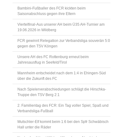
Bambini-Fußballer des FCR kickten beim
Saisonabschluss gegen ihre Eltern
Viertelfinal-Aus unserer AH beim Ü35 AH-Turnier am
19.06.2026 in Wildberg
FCR gewinnt Relegation zur Verbandsliga souverän 5:0
gegen den TSV Köngen
Unsere AH des FC Rottenburg erneut beim
Jahresausflug in Seefeld/Tirol
Mannheim entscheidet nach dem 1:4 in Ehingen-Süd
über die Zukunft des FC
Nach Spielerverabschiedungen schlägt die Hirschka-
Truppe den TSV Berg 2:1
2. Familientag des FCR: Ein Tag voller Spiel, Spaß und
Verbandsliga-Fußball
Mutschler-Elf kommt beim 1:6 bei den Spfr Schwäbisch
Hall unter die Räder