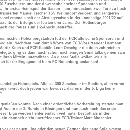
300 Zuschauern und der Anwesenheit seiner Sponsoren und
e, ihr erstes Heimspiel der Saison – um mindestens zwei Tore zu hoch
t trainierten Manuel Fischer TSV Weilimdorf verloren und rangieren
dabei erstmals seit der Abstiegssaison in der Landesliga 2021/22 auf
sichts der Erfolge der letzten drei Jahre. Den Rottenburger
 nach der Pause zum 1:2-Anschlusstreffer.
 heimischen Hohenbergstadion lud der FCR alle seine Sponsoren und
food ein. Nachdem man durch Worte von FCR-Vorsitzender Hermann
er Moritz Koch und FCR-Kapitän Leon Oeschger die doch zahlreichen
helegte, ging es dann auch schon nach einigen Smalltalks gemeinsam
ihren Mitteln unterstützen. An dieser Stelle wollen wir alle
zlich für ihr Engagement beim FC Rottenburg bedanken!
andsliga-Heimspiels. Alle ca. 300 Zuschauer im Stadion, allen voran
agen wird, doch jedem war bewusst, daß es in der 6. Liga keine
d.
 genießen konnte. Nach einer ordentlichen Vorbereitung startete man
al-Aus in der 3. Runde in Bösingen und nun auch noch das erste
eser Liga werden Fehler einfach viel härter bestraft als in der
o ein dennoch nicht unzufriedener FCR-Trainer Marc Mutschler.
kt vor der neuen Liga oder den neuen Gegner, das neue Spielsystem