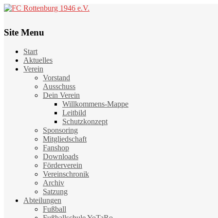
Site Menu
Start
Aktuelles
Verein
Vorstand
Ausschuss
Dein Verein
Willkommens-Mappe
Leitbild
Schutzkonzept
Sponsoring
Mitgliedschaft
Fanshop
Downloads
Förderverein
Vereinschronik
Archiv
Satzung
Abteilungen
Fußball
Fußballschule YoTaRo