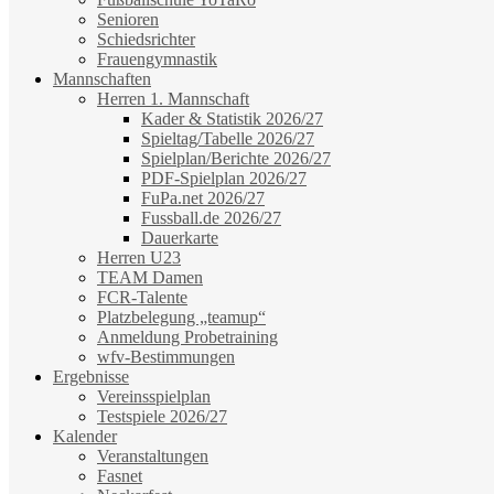
Senioren
Schiedsrichter
Frauengymnastik
Mannschaften
Herren 1. Mannschaft
Kader & Statistik 2026/27
Spieltag/Tabelle 2026/27
Spielplan/Berichte 2026/27
PDF-Spielplan 2026/27
FuPa.net 2026/27
Fussball.de 2026/27
Dauerkarte
Herren U23
TEAM Damen
FCR-Talente
Platzbelegung „teamup“
Anmeldung Probetraining
wfv-Bestimmungen
Ergebnisse
Vereinsspielplan
Testspiele 2026/27
Kalender
Veranstaltungen
Fasnet