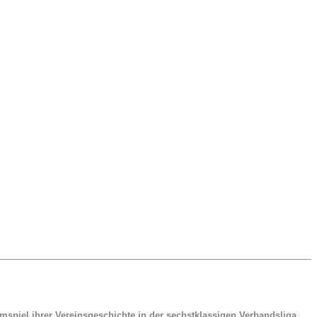
mspiel ihrer Vereinsgeschichte in der sechstklassigen Verbandsliga