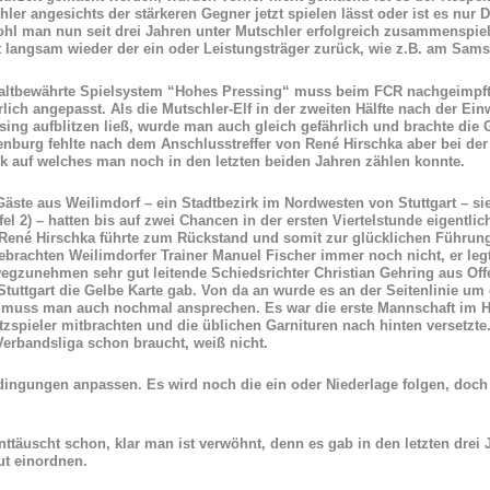
hler angesichts der stärkeren Gegner jetzt spielen lässt oder ist es 
hl man nun seit drei Jahren unter Mutschler erfolgreich zusammenspiel
 langsam wieder der ein oder Leistungsträger zurück, wie z.B. am Sam
altbewährte Spielsystem “Hohes Pressing“ muss beim FCR nachgeimpft w
rlich angepasst. Als die Mutschler-Elf in der zweiten Hälfte nach der 
sing aufblitzen ließ, wurde man auch gleich gefährlich und brachte die
enburg fehlte nach dem Anschlusstreffer von René Hirschka aber bei der
k auf welches man noch in den letzten beiden Jahren zählen konnte.
Gäste aus Weilimdorf – ein Stadtbezirk im Nordwesten von Stuttgart – s
ffel 2) – hatten bis auf zwei Chancen in der ersten Viertelstunde eigent
René Hirschka führte zum Rückstand und somit zur glücklichen Führung
ebrachten Weilimdorfer Trainer Manuel Fischer immer noch nicht, er leg
egzunehmen sehr gut leitende Schiedsrichter Christian Gehring aus Of
Stuttgart die Gelbe Karte gab. Von da an wurde es an der Seitenlinie 
 muss man auch nochmal ansprechen. Es war die erste Mannschaft im Ho
tzspieler mitbrachten und die üblichen Garnituren nach hinten versetzte
Verbandsliga schon braucht, weiß nicht.
gungen anpassen. Es wird noch die ein oder Niederlage folgen, doch da
ttäuscht schon, klar man ist verwöhnt, denn es gab in den letzten drei 
ut einordnen.