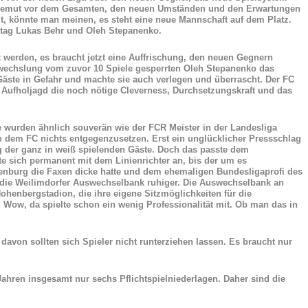
nur Demut vor dem Gesamten, den neuen Umständen und den Erwartungen
t, könnte man meinen, es steht eine neue Mannschaft auf dem Platz.
stag Lukas Behr und Oleh Stepanenko.
erden, es braucht jetzt eine Auffrischung, den neuen Gegnern
Einwechslung vom zuvor 10 Spiele gesperrten Oleh Stepanenko das
 Gäste in Gefahr und machte sie auch verlegen und überrascht. Der FC
 Aufholjagd die noch nötige Cleverness, Durchsetzungskraft und das
ie wurden ähnlich souverän wie der FCR Meister in der Landesliga
lich dem FC nichts entgegenzusetzen. Erst ein unglücklicher Pressschlag
 der ganz in weiß spielenden Gäste. Doch das passte dem
te sich permanent mit dem Linienrichter an, bis der um es
fenburg die Faxen dicke hatte und dem ehemaligen Bundesligaprofi des
um die Weilimdorfer Auswechselbank ruhiger. Die Auswechselbank an
henbergstadion, die ihre eigene Sitzmöglichkeiten für die
. Wow, da spielte schon ein wenig Professionalität mit. Ob man das in
von sollten sich Spieler nicht runterziehen lassen. Es braucht nur
Jahren insgesamt nur sechs Pflichtspielniederlagen. Daher sind die