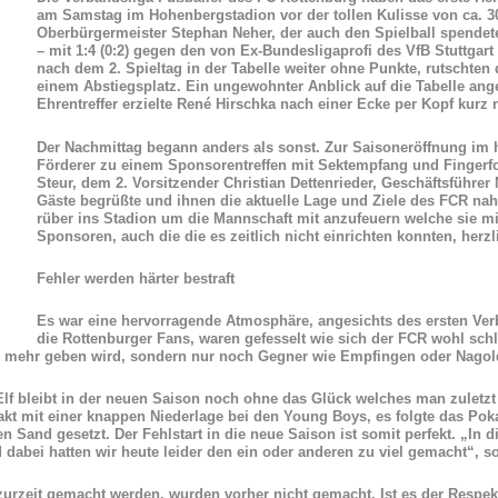
am Samstag im Hohenbergstadion vor der tollen Kulisse von ca. 
Oberbürgermeister Stephan Neher, der auch den Spielball spendet
– mit 1:4 (0:2) gegen den von Ex-Bundesligaprofi des VfB Stuttgar
nach dem 2. Spieltag in der Tabelle weiter ohne Punkte, rutschten 
einem Abstiegsplatz. Ein ungewohnter Anblick auf die Tabelle ange
Ehrentreffer erzielte René Hirschka nach einer Ecke per Kopf kurz
Der Nachmittag begann anders als sonst. Zur Saisoneröffnung im
Förderer zu einem Sponsorentreffen mit Sektempfang und Finger
Steur, dem 2. Vorsitzender Christian Dettenrieder, Geschäftsführ
Gäste begrüßte und ihnen die aktuelle Lage und Ziele des FCR na
rüber ins Stadion um die Mannschaft mit anzufeuern welche sie mit 
Sponsoren, auch die die es zeitlich nicht einrichten konnten, her
Fehler werden härter bestraft
Es war eine hervorragende Atmosphäre, angesichts des ersten Verb
die Rottenburger Fans, waren gefesselt wie sich der FCR wohl schl
r mehr geben wird, sondern nur noch Gegner wie Empfingen oder Nagol
Elf bleibt in der neuen Saison noch ohne das Glück welches man zuletzt
kt mit einer knappen Niederlage bei den Young Boys, es folgte das Pok
n Sand gesetzt. Der Fehlstart in die neue Saison ist somit perfekt. „In di
 dabei hatten wir heute leider den ein oder anderen zu viel gemacht“, s
 zurzeit gemacht werden, wurden vorher nicht gemacht. Ist es der Respe