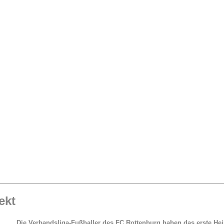
ekt
Die Verbandsliga-Fußballer des FC Rottenburg haben das erste Hei