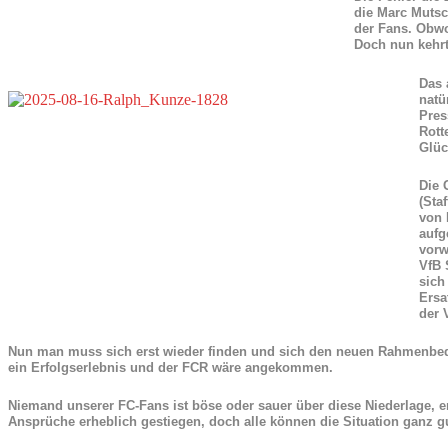
die Marc Mutsc
der Fans. Obwo
Doch nun kehrt
Das 
natü
Pres
Rott
Glüc
Die 
(Sta
von 
aufg
vorw
VfB 
sich
Ersa
der 
Nun man muss sich erst wieder finden und sich den neuen Rahmenbedin
ein Erfolgserlebnis und der FCR wäre angekommen.
Niemand unserer FC-Fans ist böse oder sauer über diese Niederlage, en
Ansprüche erheblich gestiegen, doch alle können die Situation ganz g