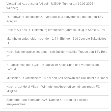
Viertelfinal-Aus unserer AH beim Ü35 AH-Turnier am 19.06.2026 in
Wildberg
FCR gewinnt Relegation zur Verbandsliga souverän 5:0 gegen den TSV
Köngen
Unsere AH des FC Rottenburg erneut beim Jahresausflug in Seefeld/Tirol
Mannheim entscheidet nach dem 1:4 in Ehingen-Süd über die Zukunft des
FC
Nach Spielerverabschiedungen schlägt die Hirschka-Truppe den TSV Berg
2:1
2. Familientag des FCR: Ein Tag voller Spiel, Spaß und Verbandsliga-
Fußball
Mutschler-Elf kommt beim 1:6 bei den Spfr Schwäbisch Hall unter die Räder
Nachruf auf Horst Milda – Wir nehmen Abschied von einem treuen FC-
Mitglied
Sportlerehrung Sportjahr 2025: Damen & Herren mit Plakette
ausgezeichnet