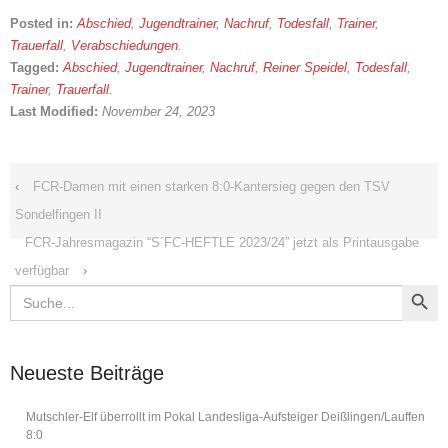
Posted in:
Abschied
,
Jugendtrainer
,
Nachruf
,
Todesfall
,
Trainer
,
Trauerfall
,
Verabschiedungen
.
Tagged:
Abschied
,
Jugendtrainer
,
Nachruf
,
Reiner Speidel
,
Todesfall
,
Trainer
,
Trauerfall
.
Last Modified:
November 24, 2023
‹
FCR-Damen mit einen starken 8:0-Kantersieg gegen den TSV
Sondelfingen II
FCR-Jahresmagazin “S´FC-HEFTLE 2023/24” jetzt als Printausgabe
verfügbar
›
Search Button
Search
for:
Neueste Beiträge
Mutschler-Elf überrollt im Pokal Landesliga-Aufsteiger Deißlingen/Lauffen
8:0