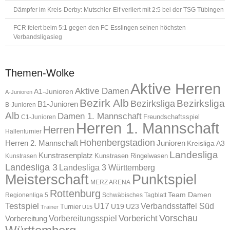
Dämpfer im Kreis-Derby: Mutschler-Elf verliert mit 2:5 bei der TSG Tübingen
FCR feiert beim 5:1 gegen den FC Esslingen seinen höchsten
Verbandsligasieg
Themen-Wolke
Aktive Herren
Aktive Damen
A1-Junioren
A-Junioren
Bezirk Alb
Bezirksliga
Bezirksliga
B1-Junioren
B-Junioren
Alb
Damen 1. Mannschaft
Freundschaftsspiel
C1-Junioren
Herren 1. Mannschaft
Herren
Hallenturnier
Hohenbergstadion
Herren 2. Mannschaft
Junioren
Kreisliga A3
Landesliga
Kunstrasenplatz
Kunstrasen Ringelwasen
Kunstrasen
Landesliga 3
Landesliga 3 Württemberg
Meisterschaft
Punktspiel
MERZ ARENA
Rottenburg
Team Damen
Regionenliga 5
Schwäbisches Tagblatt
Testspiel
U17
Verbandsstaffel Süd
U19
Turnier
U23
Trainer
U15
Vorschau
Vorbereitungsspiel
Vorbericht
Vorbereitung