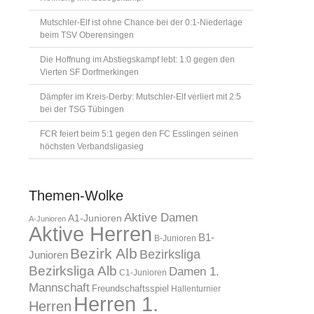
Mutschler-Elf ist ohne Chance bei der 0:1-Niederlage
beim TSV Oberensingen
Die Hoffnung im Abstiegskampf lebt: 1:0 gegen den
Vierten SF Dorfmerkingen
Dämpfer im Kreis-Derby: Mutschler-Elf verliert mit 2:5
bei der TSG Tübingen
FCR feiert beim 5:1 gegen den FC Esslingen seinen
höchsten Verbandsligasieg
Themen-Wolke
Aktive Damen
A1-Junioren
A-Junioren
Aktive Herren
B1-
B-Junioren
Bezirk Alb
Bezirksliga
Junioren
Bezirksliga Alb
Damen 1.
C1-Junioren
Mannschaft
Freundschaftsspiel
Hallenturnier
Herren 1.
Herren