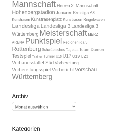
Mannschaft
Herren 2. Mannschaft
Hohenbergstadion
Junioren
Kreisliga A3
Kunstrasenplatz
Kunstrasen Ringelwasen
Kunstrasen
Landesliga
Landesliga 3
Landesliga 3
Meisterschaft
Württemberg
MERZ
Punktspiel
ARENA
Regionenliga 5
Rottenburg
Team Damen
Schwäbisches Tagblatt
Testspiel
U17
U19
Turnier
U23
Trainer
U15
Verbandsstaffel Süd
Vorbereitung
Vorschau
Vorbereitungsspiel
Vorbericht
Württemberg
Archiv
Archiv
Kategorien