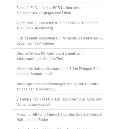
Bambini-Fußballer des FCR kickten beim
Saisonabschluss gegen ihre Eltern
Viertelfinal-Aus unserer AH beim Ü35 AH-Turnier am
19.06.2026 in Wildberg
FCR gewinnt Relegation zur Verbandsliga souverän 5:0
gegen den TSV Köngen
Unsere AH des FC Rottenburg erneut beim
Jahresausflug in Seefeld/Tirol
Mannheim entscheidet nach dem 1:4 in Ehingen-Süd
über die Zukunft des FC
Nach Spielerverabschiedungen schlägt die Hirschka-
Truppe den TSV Berg 2:1
2. Familientag des FCR: Ein Tag voller Spiel, Spaß und
Verbandsliga-Fußball
Mutschler-Elf kommt beim 1:6 bei den Spfr Schwäbisch
Hall unter die Räder