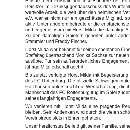
Einsatz dem Fußball und insbesondere der Förd
Beisitzer im Bezirksjugendausschuss des Württembe
wertvolle Arbeit, die weit über den heimischen 
e.V. war er nicht nur ein geschätztes Mitglied, 
aktiv. Unter anderem betreute er die erfolgreichst
und er gemeinsam mit Horst
Milda die damalige A-
Zu den damaligen Spielern gehörten unter ande
Stammler und Freddy Fischer.
Horst Milda war bekannt für seinen spontanen Ein
Staffeltag überraschend Monika Sachse zur neuen S
ausübte. Für sein außerordentliches Engagement 
jährige Mitgliedschaft geehrt.
Bis zuletzt verfolgte Horst Milda mit Begeisterun
des FC Rottenburg. Die offizielle Schweigeminu
Holzhausen unterstreicht die Wertschätzung, die
Mannschaft des FC Rottenburg trug im Spiel zude
seines langjährigen Engagements.
Wir verlieren mit Horst Milda eine prägende Per
bleiben. Sein Andenken wird durch die vielen s
Vereinstreue stets in Ehren gehalten.
Unser herzlichstes Beileid gilt seiner Familie, se