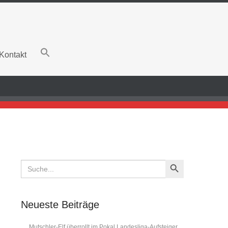
Kontakt
Search Button
Search
for:
Neueste Beiträge
Mutschler-Elf überrollt im Pokal Landesliga-Aufsteiger