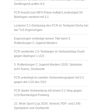
Deißlingen/Lauffen 8:0
FCR knackt zum WFV-Pokal-Auftakt Landesligist SV
Böblingen verdient mit 3:1
Lockerer 5:1-Derbysieg des FCR im Testspiel-Derby bei
der TuS Ergenzingen
Ergenzingen verteidigt seinen Titel beim 5.
Rottenburger C-Jugend-Masters
FCR verdienter 2:0-Testsieger im Verbandsliga-Duell
gegen Balingen´s U23
5. Rottenburger C-Jugend-Masters 2026: Spielplan,
acht Teams, Grußworte
FCR unterliegt im zweiten Vorbereitungsspiel mit 0:3
gegen die U19 des SSV
FCR startet Vorbereitung mit einem 5:1-Sieg gegen
U19-Bundesligist Freiberg
22. Micki Sport Cup 2026: Vorwort, PDF- und LIVE-
Spielpläne und Grußworte