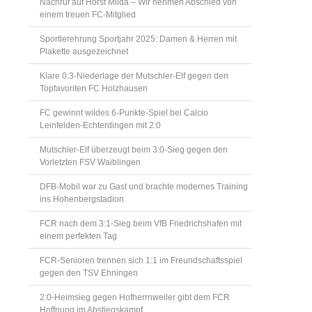
Nachruf auf Horst Milda – Wir nehmen Abschied von
einem treuen FC-Mitglied
Sportlerehrung Sportjahr 2025: Damen & Herren mit
Plakette ausgezeichnet
Klare 0:3-Niederlage der Mutschler-Elf gegen den
Topfavoriten FC Holzhausen
FC gewinnt wildes 6-Punkte-Spiel bei Calcio
Leinfelden-Echterdingen mit 2:0
Mutschler-Elf überzeugt beim 3:0-Sieg gegen den
Vorletzten FSV Waiblingen
DFB-Mobil war zu Gast und brachte modernes Training
ins Hohenbergstadion
FCR nach dem 3:1-Sieg beim VfB Friedrichshafen mit
einem perfekten Tag
FCR-Senioren trennen sich 1:1 im Freundschaftsspiel
gegen den TSV Ehningen
2:0-Heimsieg gegen Hofherrnweiler gibt dem FCR
Hoffnung im Abstiegskampf