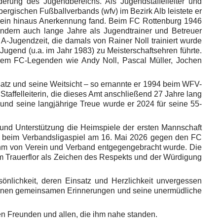
erung des Jugendbereichs. Als Jugendstaffelleiter und
rgischen Fußballverbands (wfv) im Bezirk Alb leistete er
Verein hinaus Anerkennung fand. Beim FC Rottenburg 1946
sondern auch lange Jahre als Jugendtrainer und Betreuer
e A-Jugendzeit, die damals von Rainer Noll trainiert wurde
Jugend (u.a. im Jahr 1983) zu Meisterschaftsehren führte.
rem FC-Legenden wie Andy Noll, Pascal Müller, Jochen
satz und seine Weitsicht – so ernannte er 1994 beim WFV-
taffelleiterin, die dieses Amt anschließend 27 Jahre lang
und seine langjährige Treue wurde er 2024 für seine 55-
g und Unterstützung die Heimspiele der ersten Mannschaft
te beim Verbandsligaspiel am 16. Mai 2026 gegen den FC
 ihm von Verein und Verband entgegengebracht wurde. Die
m Trauerflor als Zeichen des Respekts und der Würdigung
sönlichkeit, deren Einsatz und Herzlichkeit unvergessen
chönen gemeinsamen Erinnerungen und seine unermüdliche
inen Freunden und allen, die ihm nahe standen.