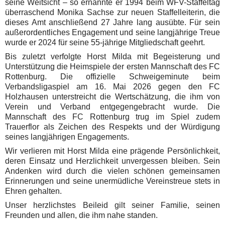
seine Weitsicht – so ernannte er 1994 beim WFV-Staffeltag
überraschend Monika Sachse zur neuen Staffelleiterin, die
dieses Amt anschließend 27 Jahre lang ausübte. Für sein
außerordentliches Engagement und seine langjährige Treue
wurde er 2024 für seine 55-jährige Mitgliedschaft geehrt.
Bis zuletzt verfolgte Horst Milda mit Begeisterung und
Unterstützung die Heimspiele der ersten Mannschaft des FC
Rottenburg. Die offizielle Schweigeminute beim
Verbandsligaspiel am 16. Mai 2026 gegen den FC
Holzhausen unterstreicht die Wertschätzung, die ihm von
Verein und Verband entgegengebracht wurde. Die
Mannschaft des FC Rottenburg trug im Spiel zudem
Trauerflor als Zeichen des Respekts und der Würdigung
seines langjährigen Engagements.
Wir verlieren mit Horst Milda eine prägende Persönlichkeit,
deren Einsatz und Herzlichkeit unvergessen bleiben. Sein
Andenken wird durch die vielen schönen gemeinsamen
Erinnerungen und seine unermüdliche Vereinstreue stets in
Ehren gehalten.
Unser herzlichstes Beileid gilt seiner Familie, seinen
Freunden und allen, die ihm nahe standen.