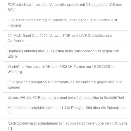
FCR unterliegt im zweiten Vorbereitungsspiel mit 0:3 gegen die U19 des
SSV
FCR startet Vorbereitung mit einem 5:1-Sieg gegen U19-Bundesligist
Freiberg
22. Micki Sport Cup 2026: Vorwort, PDF- und LIVE-Spielpläne und
Grußworte
Bambini-Fußballer des FCR kickten beim Saisonabschluss gegen ihre
Eltern
Viertelfinal-Aus unserer AH beim Ü35 AH-Turnier am 19.06.2026 in
Wildberg
FCR gewinnt Relegation zur Verbandsliga souverän 5:0 gegen den TSV
Köngen
Unsere AH des FC Rottenburg erneut beim Jahresausflug in Seefeld/Tirol
Mannheim entscheidet nach dem 1:4 in Ehingen-Süd über die Zukunft des
FC
Nach Spielerverabschiedungen schlägt die Hirschka-Truppe den TSV Berg
2:1