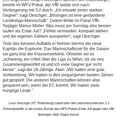
bereits im WFV-Pokal, der VfB setzte sich nach
Verlängerung mit 3:2 durch. „Ich erwarte einen starken
Gegner“, sagt Oeschger. „Bösingen ist eine gestandene
Landesliga-Mannschaft.“ Zudem fehlte im Pokal VfB-
Torjäger Marius Müller. Was muss am Sonntag also besser
laufen als Ende Juli? „Fehler vermeiden, kompakt stehen
und die eigenen Stärken ausspielen“, sagt Oeschger.
Trotz des furiosen Auftakts in Nehren bremst der neue
Kapitän die Euphorie. Das Mannschaftsziel für die Saison
sei ganz klar der Klassenverbleib. Ohnehin sei es
„schwierig, ein Urteil über die Liga zu fällen, da sie neu
zusammengewürfelt ist und ich viele Gegner gar nicht
kenne“, sagt der 28-Jährige. Aber: „Wir hatten eine gute
Vorbereitung. Wir haben in den vergangenen beiden Jahren
gut gespielt. Die anderen Mannschaften können also
gespannt sein, wenn der FC kommt. Wir haben viele
hungrige Leute.“
Leon Oeschger (FC Rottenburg) jubelt über den zwischenzeitlichen 2:1-
Führungstreffer in der ersten Runde des WFV-Pokals Ende Juli gegen den VfB
Bösingen. Bild: Ralph Kunze