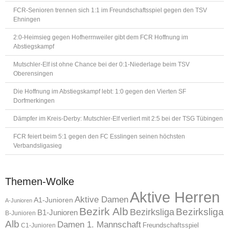
FCR-Senioren trennen sich 1:1 im Freundschaftsspiel gegen den TSV
Ehningen
2:0-Heimsieg gegen Hofherrnweiler gibt dem FCR Hoffnung im
Abstiegskampf
Mutschler-Elf ist ohne Chance bei der 0:1-Niederlage beim TSV
Oberensingen
Die Hoffnung im Abstiegskampf lebt: 1:0 gegen den Vierten SF
Dorfmerkingen
Dämpfer im Kreis-Derby: Mutschler-Elf verliert mit 2:5 bei der TSG Tübingen
FCR feiert beim 5:1 gegen den FC Esslingen seinen höchsten
Verbandsligasieg
Themen-Wolke
Aktive Herren
Aktive Damen
A1-Junioren
A-Junioren
Bezirk Alb
Bezirksliga
Bezirksliga
B1-Junioren
B-Junioren
Alb
Damen 1. Mannschaft
Freundschaftsspiel
C1-Junioren