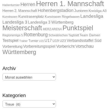
Herren 1. Mannschaft
Herren
Hallenturnier
Hohenbergstadion
Herren 2. Mannschaft
Junioren
Kreisliga A3
Landesliga
Kunstrasenplatz
Kunstrasen Ringelwasen
Kunstrasen
Landesliga 3
Landesliga 3 Württemberg
Meisterschaft
Punktspiel
MERZ ARENA
Rottenburg
Team Damen
Regionenliga 5
Schwäbisches Tagblatt
Testspiel
U17
Verbandsstaffel Süd
U19
Turnier
U23
Trainer
U15
Vorschau
Vorbereitungsspiel
Vorbericht
Vorbereitung
Württemberg
Archiv
Archiv
Kategorien
Kategorien