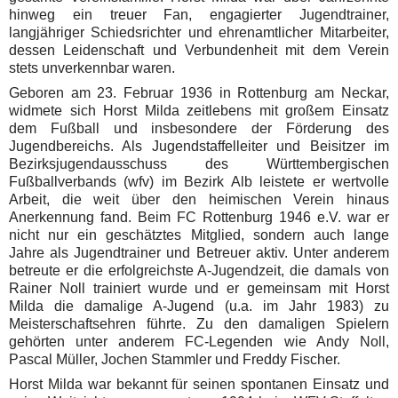
hinweg ein treuer Fan, engagierter Jugendtrainer,
langjähriger Schiedsrichter und ehrenamtlicher Mitarbeiter,
dessen Leidenschaft und Verbundenheit mit dem Verein
stets unverkennbar waren.
Geboren am 23. Februar 1936 in Rottenburg am Neckar,
widmete sich Horst Milda zeitlebens mit großem Einsatz
dem Fußball und insbesondere der Förderung des
Jugendbereichs. Als Jugendstaffelleiter und Beisitzer im
Bezirksjugendausschuss des Württembergischen
Fußballverbands (wfv) im Bezirk Alb leistete er wertvolle
Arbeit, die weit über den heimischen Verein hinaus
Anerkennung fand. Beim FC Rottenburg 1946 e.V. war er
nicht nur ein geschätztes Mitglied, sondern auch lange
Jahre als Jugendtrainer und Betreuer aktiv. Unter anderem
betreute er die erfolgreichste A-Jugendzeit, die damals von
Rainer Noll trainiert wurde und er gemeinsam mit Horst
Milda die damalige A-Jugend (u.a. im Jahr 1983) zu
Meisterschaftsehren führte. Zu den damaligen Spielern
gehörten unter anderem FC-Legenden wie Andy Noll,
Pascal Müller, Jochen Stammler und Freddy Fischer.
Horst Milda war bekannt für seinen spontanen Einsatz und