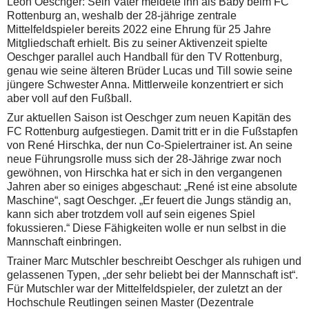
Leon Oeschger: Sein Vater meldete ihn als Baby beim FC
Rottenburg an, weshalb der 28-jährige zentrale
Mittelfeldspieler bereits 2022 eine Ehrung für 25 Jahre
Mitgliedschaft erhielt. Bis zu seiner Aktivenzeit spielte
Oeschger parallel auch Handball für den TV Rottenburg,
genau wie seine älteren Brüder Lucas und Till sowie seine
jüngere Schwester Anna. Mittlerweile konzentriert er sich
aber voll auf den Fußball.
Zur aktuellen Saison ist Oeschger zum neuen Kapitän des
FC Rottenburg aufgestiegen. Damit tritt er in die Fußstapfen
von René Hirschka, der nun Co-Spielertrainer ist. An seine
neue Führungsrolle muss sich der 28-Jährige zwar noch
gewöhnen, von Hirschka hat er sich in den vergangenen
Jahren aber so einiges abgeschaut: „René ist eine absolute
Maschine“, sagt Oeschger. „Er feuert die Jungs ständig an,
kann sich aber trotzdem voll auf sein eigenes Spiel
fokussieren.“ Diese Fähigkeiten wolle er nun selbst in die
Mannschaft einbringen.
Trainer Marc Mutschler beschreibt Oeschger als ruhigen und
gelassenen Typen, „der sehr beliebt bei der Mannschaft ist“.
Für Mutschler war der Mittelfeldspieler, der zuletzt an der
Hochschule Reutlingen seinen Master (Dezentrale