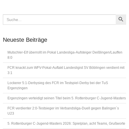
Search Button
Search
for:
Neueste Beiträge
Mutschler-Elf überrollt im Pokal Landesliga-Aufsteiger Deißlingen/Lauffen
8:0
FCR knackt zum WFV-Pokal-Auftakt Landesligist SV Böblingen verdient mit
3:1
Lockerer 5:1-Derbysieg des FCR im Testspiel-Derby bei der TuS
Ergenzingen
Ergenzingen verteidigt seinen Titel beim 5. Rottenburger C-Jugend-Masters
FCR verdienter 2:0-Testsieger im Verbandsliga-Duell gegen Balingen´s
U23
5. Rottenburger C-Jugend-Masters 2026: Spielplan, acht Teams, Grußworte