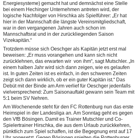
Energiesysteme) gemacht hat und demnächst eine Stelle
bei einem Hechinger Unternehmen antreten wird, der
logische Nachfolger von Hirschka als Spielführer: „Er hat
hier in der Mannschaft die längste Vereinsmitgliedschaft,
war in den vergangenen Jahren auch schon im
Mannschaftsrat und in der zurückliegenden Saison
Vizekapitän.“
Trotzdem müsse sich Oeschger als Kapitän jetzt erst mal
beweisen: „Er muss vorangehen und kann sich nicht
zurücklehnen, das erwarten wir von ihm“, sagt Mutschler. „In
einem halben Jahr wird sich dann zeigen, wie es gelaufen
ist. In guten Zeiten ist es einfach, in den schweren Zeiten
zeigt sich dann wirklich, ob er ein guter Kapitän ist.“ Das
Debüt mit der Binde am Arm verlief für Oeschger jedenfalls
vielversprechend: Zum Saisonauftakt gewann sein Team mit
5:1 beim SV Nehren.
Am Wochenende steht für den FC Rottenburg nun das erste
Heimspiel in der Landesliga an. Am Sonntag geht es gegen
den VfB Bösingen. Damit es Trainer Mutschler und Co-
Spielertrainer Hirschka, die aus dem Urlaub zurückkehren,
pünktlich zum Spiel schaffen, ist die Begegnung erst auf 17
Uhr angesetzt. Gegen Bösingen spielten die Rottenburger