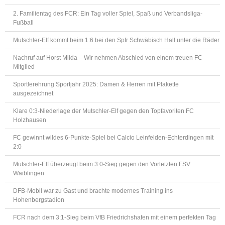
2. Familientag des FCR: Ein Tag voller Spiel, Spaß und Verbandsliga-
Fußball
Mutschler-Elf kommt beim 1:6 bei den Spfr Schwäbisch Hall unter die Räder
Nachruf auf Horst Milda – Wir nehmen Abschied von einem treuen FC-
Mitglied
Sportlerehrung Sportjahr 2025: Damen & Herren mit Plakette
ausgezeichnet
Klare 0:3-Niederlage der Mutschler-Elf gegen den Topfavoriten FC
Holzhausen
FC gewinnt wildes 6-Punkte-Spiel bei Calcio Leinfelden-Echterdingen mit
2:0
Mutschler-Elf überzeugt beim 3:0-Sieg gegen den Vorletzten FSV
Waiblingen
DFB-Mobil war zu Gast und brachte modernes Training ins
Hohenbergstadion
FCR nach dem 3:1-Sieg beim VfB Friedrichshafen mit einem perfekten Tag