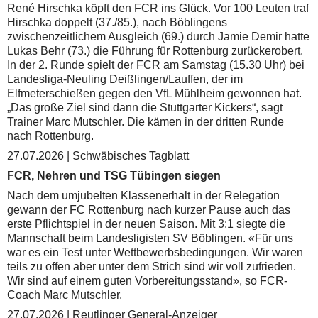
René Hirschka köpft den FCR ins Glück. Vor 100 Leuten traf
Hirschka doppelt (37./85.), nach Böblingens
zwischenzeitlichem Ausgleich (69.) durch Jamie Demir hatte
Lukas Behr (73.) die Führung für Rottenburg zurückerobert.
In der 2. Runde spielt der FCR am Samstag (15.30 Uhr) bei
Landesliga-Neuling Deißlingen/Lauffen, der im
Elfmeterschießen gegen den VfL Mühlheim gewonnen hat.
„Das große Ziel sind dann die Stuttgarter Kickers“, sagt
Trainer Marc Mutschler. Die kämen in der dritten Runde
nach Rottenburg.
27.07.2026 | Schwäbisches Tagblatt
FCR, Nehren und TSG Tübingen siegen
Nach dem umjubelten Klassenerhalt in der Relegation
gewann der FC Rottenburg nach kurzer Pause auch das
erste Pflichtspiel in der neuen Saison. Mit 3:1 siegte die
Mannschaft beim Landesligisten SV Böblingen. «Für uns
war es ein Test unter Wettbewerbsbedingungen. Wir waren
teils zu offen aber unter dem Strich sind wir voll zufrieden.
Wir sind auf einem guten Vorbereitungsstand», so FCR-
Coach Marc Mutschler.
27.07.2026 | Reutlinger General-Anzeiger