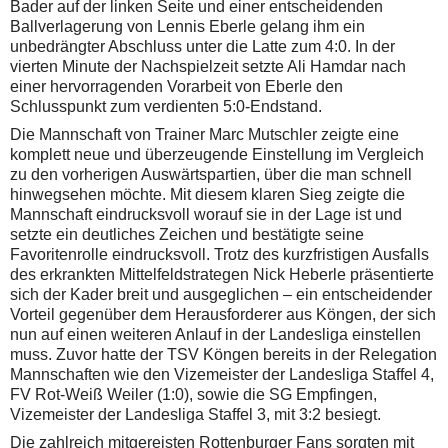
Bader auf der linken Seite und einer entscheidenden
Ballverlagerung von Lennis Eberle gelang ihm ein
unbedrängter Abschluss unter die Latte zum 4:0. In der
vierten Minute der Nachspielzeit setzte Ali Hamdar nach
einer hervorragenden Vorarbeit von Eberle den
Schlusspunkt zum verdienten 5:0-Endstand.
Die Mannschaft von Trainer Marc Mutschler zeigte eine
komplett neue und überzeugende Einstellung im Vergleich
zu den vorherigen Auswärtspartien, über die man schnell
hinwegsehen möchte. Mit diesem klaren Sieg zeigte die
Mannschaft eindrucksvoll worauf sie in der Lage ist und
setzte ein deutliches Zeichen und bestätigte seine
Favoritenrolle eindrucksvoll. Trotz des kurzfristigen Ausfalls
des erkrankten Mittelfeldstrategen Nick Heberle präsentierte
sich der Kader breit und ausgeglichen – ein entscheidender
Vorteil gegenüber dem Herausforderer aus Köngen, der sich
nun auf einen weiteren Anlauf in der Landesliga einstellen
muss. Zuvor hatte der TSV Köngen bereits in der Relegation
Mannschaften wie den Vizemeister der Landesliga Staffel 4,
FV Rot-Weiß Weiler (1:0), sowie die SG Empfingen,
Vizemeister der Landesliga Staffel 3, mit 3:2 besiegt.
Die zahlreich mitgereisten Rottenburger Fans sorgten mit