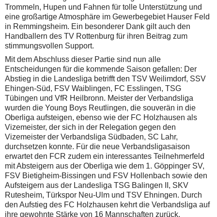
Trommeln, Hupen und Fahnen für tolle Unterstützung und
eine großartige Atmosphäre im Gewerbegebiet Hauser Feld
in Remmingsheim. Ein besonderer Dank gilt auch den
Handballern des TV Rottenburg für ihren Beitrag zum
stimmungsvollen Support.
Mit dem Abschluss dieser Partie sind nun alle
Entscheidungen für die kommende Saison gefallen: Der
Abstieg in die Landesliga betrifft den TSV Weilimdorf, SSV
Ehingen-Süd, FSV Waiblingen, FC Esslingen, TSG
Tübingen und VfR Heilbronn. Meister der Verbandsliga
wurden die Young Boys Reutlingen, die souverän in die
Oberliga aufsteigen, ebenso wie der FC Holzhausen als
Vizemeister, der sich in der Relegation gegen den
Vizemeister der Verbandsliga Südbaden, SC Lahr,
durchsetzen konnte. Für die neue Verbandsligasaison
erwartet den FCR zudem ein interessantes Teilnehmerfeld
mit Absteigern aus der Oberliga wie dem 1. Göppinger SV,
FSV Bietigheim-Bissingen und FSV Hollenbach sowie den
Aufsteigern aus der Landesliga TSG Balingen II, SKV
Rutesheim, Türkspor Neu-Ulm und TSV Ehningen. Durch
den Aufstieg des FC Holzhausen kehrt die Verbandsliga auf
ihre gewohnte Stärke von 16 Mannschaften zurück.