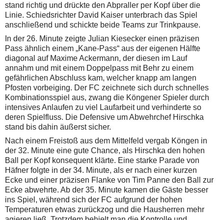
stand richtig und drückte den Abpraller per Kopf über die
Linie. Schiedsrichter David Kaiser unterbrach das Spiel
anschließend und schickte beide Teams zur Trinkpause.
In der 26. Minute zeigte Julian Kiesecker einen präzisen
Pass ähnlich einem „Kane-Pass“ aus der eigenen Hälfte
diagonal auf Maxime Ackermann, der diesen im Lauf
annahm und mit einem Doppelpass mit Behr zu einem
gefährlichen Abschluss kam, welcher knapp am langen
Pfosten vorbeiging. Der FC zeichnete sich durch schnelles
Kombinationsspiel aus, zwang die Köngener Spieler durch
intensives Anlaufen zu viel Laufarbeit und verhinderte so
deren Spielfluss. Die Defensive um Abwehrchef Hirschka
stand bis dahin äußerst sicher.
Nach einem Freistoß aus dem Mittelfeld vergab Köngen in
der 32. Minute eine gute Chance, als Hirschka den hohen
Ball per Kopf konsequent klärte. Eine starke Parade von
Häfner folgte in der 34. Minute, als er nach einer kurzen
Ecke und einer präzisen Flanke von Tim Panne den Ball zur
Ecke abwehrte. Ab der 35. Minute kamen die Gäste besser
ins Spiel, während sich der FC aufgrund der hohen
Temperaturen etwas zurückzog und die Hausherren mehr
agieren ließ. Trotzdem behielt man die Kontrolle und