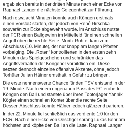
ergab sich bereits in der dritten Minute nach einer Ecke von
Raphael Langer die nächste Gelegenheit zur Führung.
Nach etwa acht Minuten konnte auch Köngen erstmals
einen Vorstoß starten, der jedoch von René Hirschka
souverän zur Ecke abgewehrt wurde. Im Anschluss nutzte
der FCR einen Ballgewinn im Mittelfeld für einen schnellen
Angriff über die rechte Seite. Moritz Rohrer kam zum
Abschluss (10. Minute), der nur knapp am langen Pfosten
vorbeiging. Die „Roten“ kontrollierten in den ersten zehn
Minuten das Spielgeschehen und schränkten das
Angriffsverhalten der Köngener vorbildlich ein. Diese
setzten dennoch einzelne offensive Akzente, ohne jedoch
Torhüter Julian Häfner ernsthaft in Gefahr zu bringen.
Die erste nennenswerte Chance für den TSV entstand in der
19. Minute: Nach einem ungenauen Pass des FC eroberte
Köngen den Ball und startete über ihren Toptorjäger Yannik
Kögler einen schnellen Konter über die rechte Seite.
Dessen Abschluss konnte Häfner jedoch glänzend parieren.
In der 22. Minute fiel schließlich das verdiente 1:0 für den
FCR. Nach einer Ecke von Oeschger sprang Lukas Behr am
höchsten und köpfte den Ball an die Latte. Raphael Langer