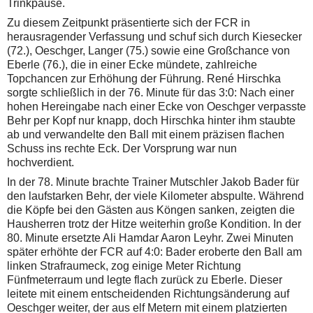
Trinkpause.
Zu diesem Zeitpunkt präsentierte sich der FCR in
herausragender Verfassung und schuf sich durch Kiesecker
(72.), Oeschger, Langer (75.) sowie eine Großchance von
Eberle (76.), die in einer Ecke mündete, zahlreiche
Topchancen zur Erhöhung der Führung. René Hirschka
sorgte schließlich in der 76. Minute für das 3:0: Nach einer
hohen Hereingabe nach einer Ecke von Oeschger verpasste
Behr per Kopf nur knapp, doch Hirschka hinter ihm staubte
ab und verwandelte den Ball mit einem präzisen flachen
Schuss ins rechte Eck. Der Vorsprung war nun
hochverdient.
In der 78. Minute brachte Trainer Mutschler Jakob Bader für
den laufstarken Behr, der viele Kilometer abspulte. Während
die Köpfe bei den Gästen aus Köngen sanken, zeigten die
Hausherren trotz der Hitze weiterhin große Kondition. In der
80. Minute ersetzte Ali Hamdar Aaron Leyhr. Zwei Minuten
später erhöhte der FCR auf 4:0: Bader eroberte den Ball am
linken Strafraumeck, zog einige Meter Richtung
Fünfmeterraum und legte flach zurück zu Eberle. Dieser
leitete mit einem entscheidenden Richtungsänderung auf
Oeschger weiter, der aus elf Metern mit einem platzierten