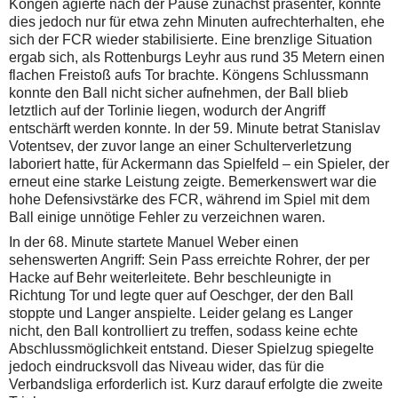
Köngen agierte nach der Pause zunächst präsenter, konnte
dies jedoch nur für etwa zehn Minuten aufrechterhalten, ehe
sich der FCR wieder stabilisierte. Eine brenzlige Situation
ergab sich, als Rottenburgs Leyhr aus rund 35 Metern einen
flachen Freistoß aufs Tor brachte. Köngens Schlussmann
konnte den Ball nicht sicher aufnehmen, der Ball blieb
letztlich auf der Torlinie liegen, wodurch der Angriff
entschärft werden konnte. In der 59. Minute betrat Stanislav
Votentsev, der zuvor lange an einer Schulterverletzung
laboriert hatte, für Ackermann das Spielfeld – ein Spieler, der
erneut eine starke Leistung zeigte. Bemerkenswert war die
hohe Defensivstärke des FCR, während im Spiel mit dem
Ball einige unnötige Fehler zu verzeichnen waren.
In der 68. Minute startete Manuel Weber einen
sehenswerten Angriff: Sein Pass erreichte Rohrer, der per
Hacke auf Behr weiterleitete. Behr beschleunigte in
Richtung Tor und legte quer auf Oeschger, der den Ball
stoppte und Langer anspielte. Leider gelang es Langer
nicht, den Ball kontrolliert zu treffen, sodass keine echte
Abschlussmöglichkeit entstand. Dieser Spielzug spiegelte
jedoch eindrucksvoll das Niveau wider, das für die
Verbandsliga erforderlich ist. Kurz darauf erfolgte die zweite