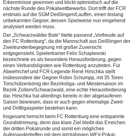
Erkenntnisse gewinnen und blickt optimistisch auf die
nächste Runde des Pokalwettbewerbs. Dort trifft der FCR
erstmals auf die SGM Deißlingen/Lauffen, einen bislang
unbekannten Gegner, dessen Spielweise nun eingehend
analysiert werden muss.
Der „Schwarzwälder Bote“ titelte passend „Vorfreude auf
den FC Rottenburg“, da die Mannschaft aus Deißlingen der
Zweitrundenbegegnung mit großer Zuversicht
entgegensieht. Spielertrainer Felix Schaplewski
bezeichnete es als besondere Herausforderung, gegen
einen Verbandsligisten wie Rottenburg anzutreten. Für
Abwehrchef und FCR-Legende René Hirschka stellt
insbesondere der Gegner Robin Schumpp, mit 35 Toren
Torschützenkönig der Bezirksliga- und Meistersaison im
Bezirk Zollern/Schwarzwald, eine echte Herausforderung
dar. Hirschka hat allerdings bereits in der abgelaufenen
Saison bewiesen, dass er auch gegen ehemalige Zweit-
und Drittligaspieler bestehen kann.
Insgesamt herrscht beim FC Rottenburg eine entspannte
Grundstimmung, denn das klare Ziel bleibt das Erreichen
der dritten Pokalrunde und somit ein mögliches
Aufeinandertreffen mit dem letztjährigen WFV-Pokal-