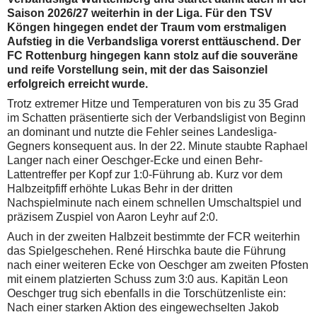
Saison 2026/27 weiterhin in der Liga. Für den TSV
Köngen hingegen endet der Traum vom erstmaligen
Aufstieg in die Verbandsliga vorerst enttäuschend. Der
FC Rottenburg hingegen kann stolz auf die souveräne
und reife Vorstellung sein, mit der das Saisonziel
erfolgreich erreicht wurde.
Trotz extremer Hitze und Temperaturen von bis zu 35 Grad
im Schatten präsentierte sich der Verbandsligist von Beginn
an dominant und nutzte die Fehler seines Landesliga-
Gegners konsequent aus. In der 22. Minute staubte Raphael
Langer nach einer Oeschger-Ecke und einen Behr-
Lattentreffer per Kopf zur 1:0-Führung ab. Kurz vor dem
Halbzeitpfiff erhöhte Lukas Behr in der dritten
Nachspielminute nach einem schnellen Umschaltspiel und
präzisem Zuspiel von Aaron Leyhr auf 2:0.
Auch in der zweiten Halbzeit bestimmte der FCR weiterhin
das Spielgeschehen. René Hirschka baute die Führung
nach einer weiteren Ecke von Oeschger am zweiten Pfosten
mit einem platzierten Schuss zum 3:0 aus. Kapitän Leon
Oeschger trug sich ebenfalls in die Torschützenliste ein:
Nach einer starken Aktion des eingewechselten Jakob