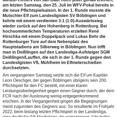
am letzten Samstag, den 25. Juli im WFV-Pokal bereits in
die neue Pflichtspielsaison. In der 1. Runde musste die
Mutschler-Elf zum Landesligisten SV Böblingen und
kehrte mit einem verdienten 3:1 (1:0)-Auswärtssieg
wieder zurück auf den Hohenberg in Rottenburg. Bei
hochsommerlichen Temperaturen erzielten René
Hirschka mit einem Doppelpack und Lukas Behr die
Rottenburger Tore auf dem Nebenplatz des
Hauptstadions am Silberweg in Böblingen. Nun trifft
man in Deißlingen auf den Landesliga-Aufsteiger SGM
Deißlingen/Lauffen, die sich in der 1. Runde gegen den
Landesligisten VfL Mühlheim im Elfmeterschießen
durchsetzten.
Am vergangenen Samstag setzte sich die Elf um Kapitän
Leon Oeschger, der gegen Böblingen übrigens sein 200.
Pflichtspiel für den FC bestritt, mit einer klaren
Leistungsüberlegenheit gegen einen Gegner durch, der dem
FCR nach der Auslosung wenig entgegenkommend
erschien. In der Vergangenheit gingen die Begegnungen
meist zugunsten des Gegners aus: So resultierte im Frühjahr
2022, beim bislang letzten Pflichtspiel in der Landesliga,
eine deutliche 0:6-Niederlage. Im vergangenen Jahr trafen