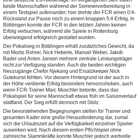
beide Mannschaften während der Sommervorbereitung in
einem Testspiel aufeinander; hier drehte der FCR einen 0:4-
Rückstand zur Pause noch zu einem knappen 5:4-Erfolg. In
Böblingen konnte der FCR in den letzten Jahren keinen
Erfolg verbuchen, während die Spiele in Rottenburg
überwiegend erfolgreich gestaltet wurden.
Der Pokalsieg in Böblingen erhält zusätzliches Gewicht, da
mit Moritz Rohrer, Nick Heberle, Manuel Weber, Jakob
Bader und Anton Jansen mehrere zentrale Leistungsträger
nicht zur Verfügung standen. Auch die beiden wichtigen
Neuzugänge Chefor Njekang und Ersatzkeeper Nick
Gutekunst fehlten. Vor diesem Hintergrund ist der auch in
der Höhe verdiente Erfolg besonders hervorzuheben, auch
wenn FCR-Trainer Marc Muschler betonte, dass das
Pokalspiel für seine Mannschaft etwas früh im Saisonverlauf
stattfand. Der Sieg erfüllt dennoch mit Stolz.
Die bevorstehenden Begegnungen stellen für Trainer und
gesamten Kader eine große Herausforderung dar, zumal
sich die Urlaubszeit auf die Verfügbarkeit einzelner Spieler
auswirken wird. Nach diesem ersten Pflichtspiel ohne
zahlreiche Stammkräfte konnte Muschler jedoch wertvolle