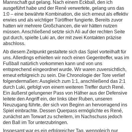
Mannschaft gut gelang. Nach einem Eckball, den ich
ausgeführt habe und der René verwertete, gelang uns das
1:0 – eine bewährte Kombination, die sich erneut als effektiv
erwies und als wichtiger Türöffner fungierte.
Bereits zuvor
hatten wir mehrere Großchancen, die wir hätten nutzen
müssen. Anschließend setzte sich Ali auf der rechten Seite
gut durch, spielte Luki an, der mit zwei Kontakten präzise
abschloss.
Ab diesem Zeitpunkt gestaltete sich das Spiel vorteilhaft für
uns. Allerdings erhielten wir noch einen Gegentreffer, was im
Fußball natürlich vorkommen kann und von uns
entsprechend eingeordnet wurde. Wir waren zuversichtlich,
erneut erfolgreich zu sein. Die Chronologie der Tore verlief
folgendermaßen: Ausgleich zum 1:1, anschließend das 2:1
durch Luki, gefolgt von einem weiteren Treffer durch René.
Ein äußerst gelungener Pass von Häfner aus der Defensive
leitete den Angriff ein, der links über Ruben, unseren
Neuzugang führte, der sich von Beginn an hervorragend ins
Spiel einbrachte. Dessen Querpass ermöglichte es René,
zunächst am Torwart zu scheitern, im Nachschuss jedoch
den Ball im Tor unterzubringen.
Insgesamt war es ein erfolgreicher Tag, wenngleich nur