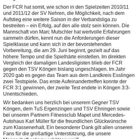
Der FCR hat somit, wie schon in den Spielzeiten 2010/11
und 2011/12 der SV Nehren, die Möglichkeit, nach dem
Aufstieg eine weitere Saison in der Verbandsliga zu
bestreiten – ein Erfolg, auf den alle stolz sein können. Die
Mannschaft von Marc Mutschler hat wertvolle Erfahrungen
sammeln dürfen, kennt nun die Anforderungen dieser
Spielklasse und kann sich in der bevorstehenden
Vorbereitung, die am 29. Juni beginnt, gezielt auf das
höhere Tempo und die Spielhärte einstellen. Im direkten
Vergleich der damaligen Landesligisten blieb der FCR
gegen den TSV Köngen bislang ungeschlagen. Im Jahr
2020 gab es gegen das Team aus dem Landkreis Esslingen
zwei Testspiele. Das erste Aufeinandertreffen konnte der
FCR 3:1 gewinnen, der zweite Test endete in Köngen 3:3-
Unentschieden.
Wir bedanken uns herzlich bei unserem Gegner TSV
Köngen, dem TuS Ergenzingen und TSV Ehningen sowie
bei unseren Partnern Fitnessclub Mapet und Mercedes-
Autohaus Karl Müller für die freundlichen Glückwünsche
zum Klassenerhalt. Ein besonderer Dank gilt allen unseren
Fans für die großartige Unterstützung, die unsere