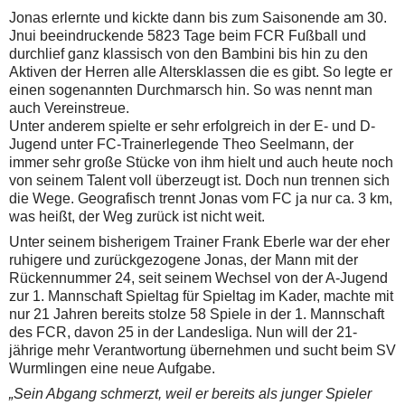
Jonas erlernte und kickte dann bis zum Saisonende am 30.
Jnui beeindruckende 5823 Tage beim FCR Fußball und
durchlief ganz klassisch von den Bambini bis hin zu den
Aktiven der Herren alle Altersklassen die es gibt. So legte er
einen sogenannten Durchmarsch hin. So was nennt man
auch Vereinstreue.
Unter anderem spielte er sehr erfolgreich in der E- und D-
Jugend unter FC-Trainerlegende Theo Seelmann, der
immer sehr große Stücke von ihm hielt und auch heute noch
von seinem Talent voll überzeugt ist. Doch nun trennen sich
die Wege. Geografisch trennt Jonas vom FC ja nur ca. 3 km,
was heißt, der Weg zurück ist nicht weit.
Unter seinem bisherigem Trainer Frank Eberle war der eher
ruhigere und zurückgezogene Jonas, der Mann mit der
Rückennummer 24, seit seinem Wechsel von der A-Jugend
zur 1. Mannschaft Spieltag für Spieltag im Kader, machte mit
nur 21 Jahren bereits stolze 58 Spiele in der 1. Mannschaft
des FCR, davon 25 in der Landesliga. Nun will der 21-
jährige mehr Verantwortung übernehmen und sucht beim SV
Wurmlingen eine neue Aufgabe.
„Sein Abgang schmerzt, weil er bereits als junger Spieler