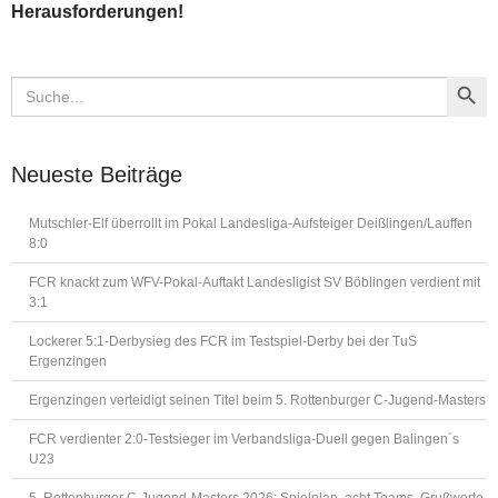
Herausforderungen!
Search Button
Search
for:
Neueste Beiträge
Mutschler-Elf überrollt im Pokal Landesliga-Aufsteiger Deißlingen/Lauffen
8:0
FCR knackt zum WFV-Pokal-Auftakt Landesligist SV Böblingen verdient mit
3:1
Lockerer 5:1-Derbysieg des FCR im Testspiel-Derby bei der TuS
Ergenzingen
Ergenzingen verteidigt seinen Titel beim 5. Rottenburger C-Jugend-Masters
FCR verdienter 2:0-Testsieger im Verbandsliga-Duell gegen Balingen´s
U23
5. Rottenburger C-Jugend-Masters 2026: Spielplan, acht Teams, Grußworte