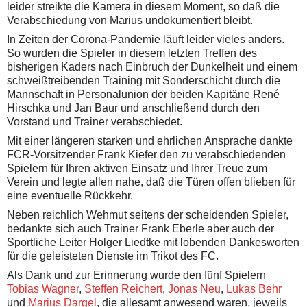
leider streikte die Kamera in diesem Moment, so daß die
Verabschiedung von Marius undokumentiert bleibt.
In Zeiten der Corona-Pandemie läuft leider vieles anders.
So wurden die Spieler in diesem letzten Treffen des
bisherigen Kaders nach Einbruch der Dunkelheit und einem
schweißtreibenden Training mit Sonderschicht durch die
Mannschaft in Personalunion der beiden Kapitäne René
Hirschka und Jan Baur und anschließend durch den
Vorstand und Trainer verabschiedet.
Mit einer längeren starken und ehrlichen Ansprache dankte
FCR-Vorsitzender Frank Kiefer den zu verabschiedenden
Spielern für Ihren aktiven Einsatz und Ihrer Treue zum
Verein und legte allen nahe, daß die Türen offen blieben für
eine eventuelle Rückkehr.
Neben reichlich Wehmut seitens der scheidenden Spieler,
bedankte sich auch Trainer Frank Eberle aber auch der
Sportliche Leiter Holger Liedtke mit lobenden Dankesworten
für die geleisteten Dienste im Trikot des FC.
Als Dank und zur Erinnerung wurde den fünf Spielern
Tobias Wagner
,
Steffen Reichert
,
Jonas Neu
,
Lukas Behr
und
Marius Dargel
, die allesamt anwesend waren, jeweils