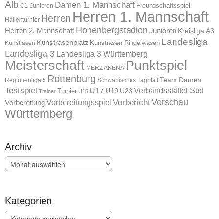
Alb
Damen 1. Mannschaft
Freundschaftsspiel
C1-Junioren
Herren 1. Mannschaft
Herren
Hallenturnier
Hohenbergstadion
Herren 2. Mannschaft
Junioren
Kreisliga A3
Landesliga
Kunstrasenplatz
Kunstrasen Ringelwasen
Kunstrasen
Landesliga 3
Landesliga 3 Württemberg
Meisterschaft
Punktspiel
MERZ ARENA
Rottenburg
Team Damen
Regionenliga 5
Schwäbisches Tagblatt
Testspiel
U17
Verbandsstaffel Süd
U19
Turnier
U23
Trainer
U15
Vorschau
Vorbereitungsspiel
Vorbericht
Vorbereitung
Württemberg
Archiv
Archiv
Kategorien
Kategorien