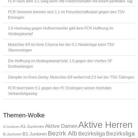
FCR nach dem 3:1-Sieg beim VfB Friedrichshafen mit einem perfekten Tag
FCR-Senioren trennen sich 1:1 im Freundschaftsspiel gegen den TSV
Ehningen
2:0-Heimsieg gegen Hofherrnweiler gibt dem FCR Hoffnung im
Abstiegskampf
Mutschler-Elf ist ohne Chance bei der 0:1-Niederlage beim TSV
Oberensingen
Die Hoffnung im Abstiegskampf lebt: 1:0 gegen den Vierten SF
Dorfmerkingen
Dämpfer im Kreis-Derby: Mutschler-Elf verliert mit 2:5 bei der TSG Tübingen
FCR feiert beim 5:1 gegen den FC Esslingen seinen höchsten
Verbandsligasieg
Themen-Wolke
Aktive Herren
Aktive Damen
A1-Junioren
A-Junioren
Bezirk Alb
Bezirksliga
Bezirksliga
B1-Junioren
B-Junioren