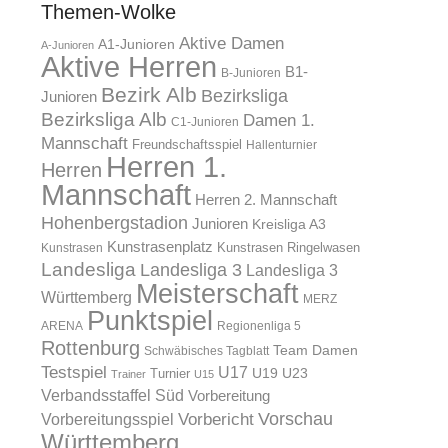
Themen-Wolke
Aktive Damen
A1-Junioren
A-Junioren
Aktive Herren
B1-
B-Junioren
Bezirk Alb
Bezirksliga
Junioren
Bezirksliga Alb
Damen 1.
C1-Junioren
Mannschaft
Freundschaftsspiel
Hallenturnier
Herren 1.
Herren
Mannschaft
Herren 2. Mannschaft
Hohenbergstadion
Junioren
Kreisliga A3
Kunstrasenplatz
Kunstrasen Ringelwasen
Kunstrasen
Landesliga
Landesliga 3
Landesliga 3
Meisterschaft
Württemberg
MERZ
Punktspiel
ARENA
Regionenliga 5
Rottenburg
Team Damen
Schwäbisches Tagblatt
Testspiel
U17
U19
Turnier
U23
Trainer
U15
Verbandsstaffel Süd
Vorbereitung
Vorschau
Vorbereitungsspiel
Vorbericht
Württemberg