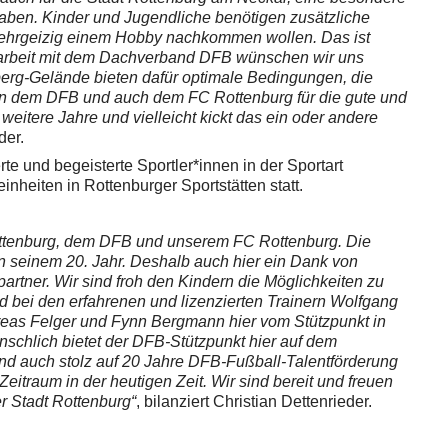
aben. Kinder und Jugendliche benötigen zusätzliche
d ehrgeizig einem Hobby nachkommen wollen. Das ist
narbeit mit dem Dachverband DFB wünschen wir uns
berg-Gelände bieten dafür optimale Bedingungen, die
en dem DFB und auch dem FC Rottenburg für die gute und
eitere Jahre und vielleicht kickt das ein oder andere
der.
erte und begeisterte Sportler*innen in der Sportart
einheiten in Rottenburger Sportstätten statt.
Rottenburg, dem DFB und unserem FC Rottenburg. Die
n seinem 20. Jahr. Deshalb auch hier ein Dank von
artner. Wir sind froh den Kindern die Möglichkeiten zu
nd bei den erfahrenen und lizenzierten Trainern Wolfgang
reas Felger und Fynn Bergmann hier vom Stützpunkt in
schlich bietet der DFB-Stützpunkt hier auf dem
ind auch stolz auf 20 Jahre DFB-Fußball-Talentförderung
 Zeitraum in der heutigen Zeit. Wir sind bereit und freuen
r Stadt Rottenburg“
, bilanziert Christian Dettenrieder.