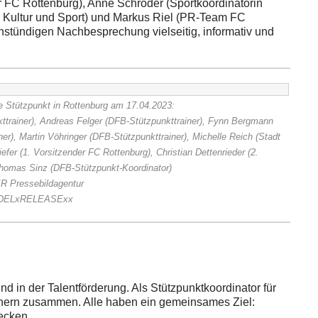
er FC Rottenburg), Anne Schröder (Sportkoordinatorin
g, Kultur und Sport) und Markus Riel (PR-Team FC
nstündigen Nachbesprechung vielseitig, informativ und
e Stützpunkt in Rottenburg am 17.04.2023:
ttrainer), Andreas Felger (DFB-Stützpunkttrainer), Fynn Bergmann
er), Martin Vöhringer (DFB-Stützpunkttrainer), Michelle Reich (Stadt
fer (1. Vorsitzender FC Rottenburg), Christian Dettenrieder (2.
Thomas Sinz (DFB-Stützpunkt-Koordinator)
 Pressebildagentur
DELxRELEASExx
 in der Talentförderung. Als Stützpunktkoordinator für
inern zusammen. Alle haben ein gemeinsames Ziel:
ecken.