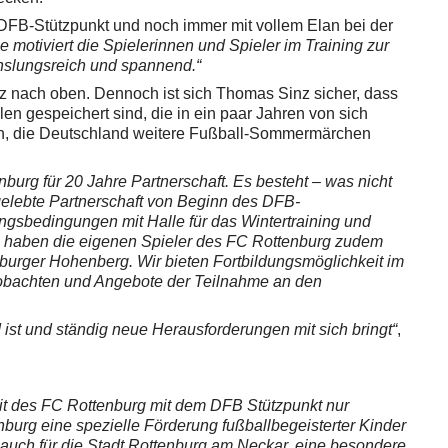
DFB-Stützpunkt und noch immer mit vollem Elan bei der
motiviert die Spielerinnen und Spieler im Training zur
hslungsreich und spannend.“
anz nach oben. Dennoch ist sich Thomas Sinz sicher, dass
n gespeichert sind, die in ein paar Jahren von sich
n, die Deutschland weitere Fußball-Sommermärchen
burg für 20 Jahre Partnerschaft. Es besteht – was nicht
t gelebte Partnerschaft von Beginn des DFB-
ngsbedingungen mit Halle für das Wintertraining und
n haben die eigenen Spieler des FC Rottenburg zudem
nburger Hohenberg.
Wir bieten Fortbildungsmöglichkeit im
eobachten und Angebote der Teilnahme an den
 ist und ständig neue Herausforderungen mit sich bringt“
,
eit des FC Rottenburg mit dem DFB Stützpunkt nur
enburg eine spezielle Förderung fußballbegeisterter Kinder
r auch für die Stadt Rottenburg am Neckar, eine besondere