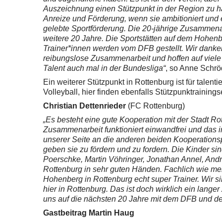
Auszeichnung einen Stützpunkt in der Region zu h
Anreize und Förderung, wenn sie ambitioniert un
gelebte Sportförderung. Die 20-jährige Zusamme
weitere 20 Jahre. Die Sportstätten auf dem Hohen
Trainer*innen werden vom DFB gestellt. Wir dank
reibungslose Zusammenarbeit und hoffen auf viele w
Talent auch mal in der Bundesliga“
, so Anne Schrö
Ein weiterer Stützpunkt in Rottenburg ist für talenti
Volleyball, hier finden ebenfalls Stützpunktrainings
Christian Dettenrieder
(FC Rottenburg)
„Es besteht eine gute Kooperation mit der Stadt 
Zusammenarbeit funktioniert einwandfrei und das i
unserer Seite an die anderen beiden Kooperationsp
geben sie zu fördern und zu fordern. Die Kinder si
Poerschke, Martin Vöhringer, Jonathan Annel, And
Rottenburg in sehr guten Händen. Fachlich wie men
Hohenberg in Rottenburg echt super Trainer. Wir s
hier in Rottenburg. Das ist doch wirklich ein langer
uns auf die nächsten 20 Jahre mit dem DFB und de
Gastbeitrag Martin Haug