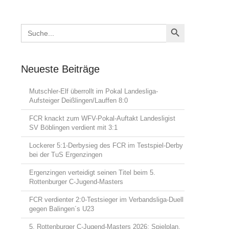
Search Button
Search
for:
Neueste Beiträge
Mutschler-Elf überrollt im Pokal Landesliga-
Aufsteiger Deißlingen/Lauffen 8:0
FCR knackt zum WFV-Pokal-Auftakt Landesligist
SV Böblingen verdient mit 3:1
Lockerer 5:1-Derbysieg des FCR im Testspiel-Derby
bei der TuS Ergenzingen
Ergenzingen verteidigt seinen Titel beim 5.
Rottenburger C-Jugend-Masters
FCR verdienter 2:0-Testsieger im Verbandsliga-Duell
gegen Balingen´s U23
5. Rottenburger C-Jugend-Masters 2026: Spielplan,