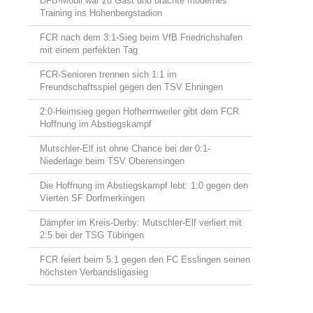
DFB-Mobil war zu Gast und brachte modernes
Training ins Hohenbergstadion
FCR nach dem 3:1-Sieg beim VfB Friedrichshafen
mit einem perfekten Tag
FCR-Senioren trennen sich 1:1 im
Freundschaftsspiel gegen den TSV Ehningen
2:0-Heimsieg gegen Hofherrnweiler gibt dem FCR
Hoffnung im Abstiegskampf
Mutschler-Elf ist ohne Chance bei der 0:1-
Niederlage beim TSV Oberensingen
Die Hoffnung im Abstiegskampf lebt: 1:0 gegen den
Vierten SF Dorfmerkingen
Dämpfer im Kreis-Derby: Mutschler-Elf verliert mit
2:5 bei der TSG Tübingen
FCR feiert beim 5:1 gegen den FC Esslingen seinen
höchsten Verbandsligasieg