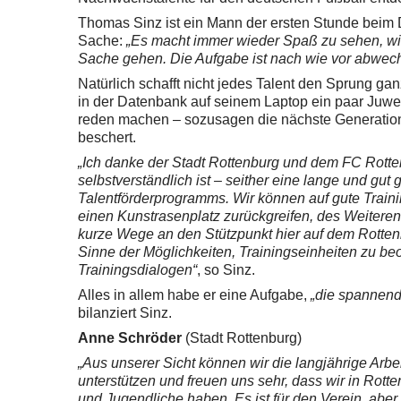
Thomas Sinz ist ein Mann der ersten Stunde beim 
Sache:
„Es macht immer wieder Spaß zu sehen, wie 
Sache gehen. Die Aufgabe ist nach wie vor abwec
Natürlich schafft nicht jedes Talent den Sprung g
in der Datenbank auf seinem Laptop ein paar Juwele
reden machen – sozusagen die nächste Generatio
beschert.
„Ich danke der Stadt Rottenburg und dem FC Rotten
selbstverständlich ist – seither eine lange und gu
Talentförderprogramms. Wir können auf gute Traini
einen Kunstrasenplatz zurückgreifen, des Weitere
kurze Wege an den Stützpunkt hier auf dem Rotte
Sinne der Möglichkeiten, Trainingseinheiten zu b
Trainingsdialogen“
, so Sinz.
Alles in allem habe er eine Aufgabe,
„die spannend
bilanziert Sinz.
Anne Schröder
(Stadt Rottenburg)
„Aus unserer Sicht können wir die langjährige Arb
unterstützen und freuen uns sehr, dass wir in Rott
und Jugendliche haben. Es ist für den Verein, abe