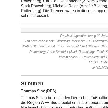
Rottenburg), Christian Dettenrieder (2. Vorsitzend
Stadt Rottenburg), Michelle Reich (Amt für Bildun
Rottenburg). Die Themen waren in dieser knapp ei
sehr interessant.
Fussball-Jugendförderung 20 Jahr
Von links nach rechts: Wolfgang Poerschke (DFB-Stützpunk
(DFB-Stützpunkttrainer), Jonathan Annel (DFB-Stützpunkttrain
Rottenburg), Anne Schröder (Stadt Rottenburg), Frank Kie
Vorsitzender FC Rottenburg) und 
FOTO: ULMER
xxNOxMO
Stimmen
Thomas Sinz
(DFB)
Thomas Sinz arbeitet für den Deutschen Fußballbund
die Region WFV Süd arbeitet er mit 55 Honorartra
Nachwuchstalente für den deutschen Fußball entd