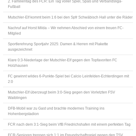
2. Familientag des FCR: Ein Tag voller Spiel, Spaß und Verbandsliga-
Fußball
Mutschler-Elf kommt beim 1:6 bei den Spfr Schwäbisch Hall unter die Räder
Nachruf auf Horst Milda – Wir nehmen Abschied von einem treuen FC-
Mitglied
Sportlerehrung Sportjahr 2025: Damen & Herren mit Plakette
ausgezeichnet
Klare 0:3-Niederlage der Mutschler-Elf gegen den Topfavoriten FC
Holzhausen
FC gewinnt wildes 6-Punkte-Spiel bei Calcio Leinfelden-Echterdingen mit
2:0
Mutschler-Elf überzeugt beim 3:0-Sieg gegen den Vorletzten FSV
Waiblingen
DFB-Mobil war zu Gast und brachte modernes Training ins
Hohenbergstadion
FCR nach dem 3:1-Sieg beim VfB Friedrichshafen mit einem perfekten Tag
FCR-Senioren trennen sich 1:1 im Freundschaftsspiel gegen den TSV