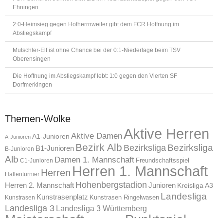
Ehningen
2:0-Heimsieg gegen Hofherrnweiler gibt dem FCR Hoffnung im
Abstiegskampf
Mutschler-Elf ist ohne Chance bei der 0:1-Niederlage beim TSV
Oberensingen
Die Hoffnung im Abstiegskampf lebt: 1:0 gegen den Vierten SF
Dorfmerkingen
Themen-Wolke
Aktive Herren
Aktive Damen
A1-Junioren
A-Junioren
Bezirk Alb
Bezirksliga
Bezirksliga
B1-Junioren
B-Junioren
Alb
Damen 1. Mannschaft
Freundschaftsspiel
C1-Junioren
Herren 1. Mannschaft
Herren
Hallenturnier
Hohenbergstadion
Herren 2. Mannschaft
Junioren
Kreisliga A3
Landesliga
Kunstrasenplatz
Kunstrasen Ringelwasen
Kunstrasen
Landesliga 3
Landesliga 3 Württemberg