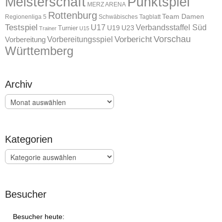
Meisterschaft
Punktspiel
MERZ ARENA
Rottenburg
Team Damen
Regionenliga 5
Schwäbisches Tagblatt
Testspiel
U17
Verbandsstaffel Süd
U19
Turnier
U23
Trainer
U15
Vorschau
Vorbereitungsspiel
Vorbericht
Vorbereitung
Württemberg
Archiv
Archiv
Kategorien
Kategorien
Besucher
Besucher heute: