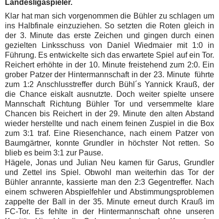
Landesligaspieler.
Klar hat man sich vorgenommen die Bühler zu schlagen um
ins Halbfinale einzuziehen. So setzten die Roten gleich in
der 3. Minute das erste Zeichen und gingen durch einen
gezielten Linksschuss von Daniel Wiedmaier mit 1:0 in
Führung. Es entwickelte sich das erwartete Spiel auf ein Tor.
Reichert erhöhte in der 10. Minute freistehend zum 2:0. Ein
grober Patzer der Hintermannschaft in der 23. Minute führte
zum 1:2 Anschlusstreffer durch Bühl´s Yannick Krauß, der
die Chance eiskalt ausnutzte. Doch weiter spielte unsere
Mannschaft Richtung Bühler Tor und versemmelte klare
Chancen bis Reichert in der 29. Minute den alten Abstand
wieder herstellte und nach einem feinen Zuspiel in die Box
zum 3:1 traf. Eine Riesenchance, nach einem Patzer von
Baumgärtner, konnte Grundler in höchster Not retten. So
blieb es beim 3:1 zur Pause.
Hägele, Jonas und Julian Neu kamen für Garus, Grundler
und Zettel ins Spiel. Obwohl man weiterhin das Tor der
Bühler anrannte, kassierte man den 2:3 Gegentreffer. Nach
einem schweren Abspielfehler und Abstimmungsproblemen
zappelte der Ball in der 35. Minute erneut durch Krauß im
FC-Tor. Es fehlte in der Hintermannschaft ohne unseren