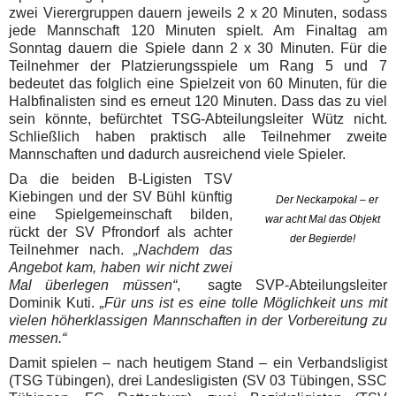
zwei Vierergruppen dauern jeweils 2 x 20 Minuten, sodass
jede Mannschaft 120 Minuten spielt. Am Finaltag am
Sonntag dauern die Spiele dann 2 x 30 Minuten. Für die
Teilnehmer der Platzierungsspiele um Rang 5 und 7
bedeutet das folglich eine Spielzeit von 60 Minuten, für die
Halbfinalisten sind es erneut 120 Minuten. Dass das zu viel
sein könnte, befürchtet TSG-Abteilungsleiter Wütz nicht.
Schließlich haben praktisch alle Teilnehmer zweite
Mannschaften und dadurch ausreichend viele Spieler.
Da die beiden B-Ligisten TSV
Kiebingen und der SV Bühl künftig
Der Neckarpokal – er
eine Spielgemeinschaft bilden,
war acht Mal das Objekt
rückt der SV Pfrondorf als achter
der Begierde!
Teilnehmer nach.
„Nachdem das
Angebot kam, haben wir nicht zwei
Mal überlegen müssen“
, sagte SVP-Abteilungsleiter
Dominik Kuti.
„Für uns ist es eine tolle Möglichkeit uns mit
vielen höherklassigen Mannschaften in der Vorbereitung zu
messen.“
Damit spielen – nach heutigem Stand – ein Verbandsligist
(TSG Tübingen), drei Landesligisten (SV 03 Tübingen, SSC