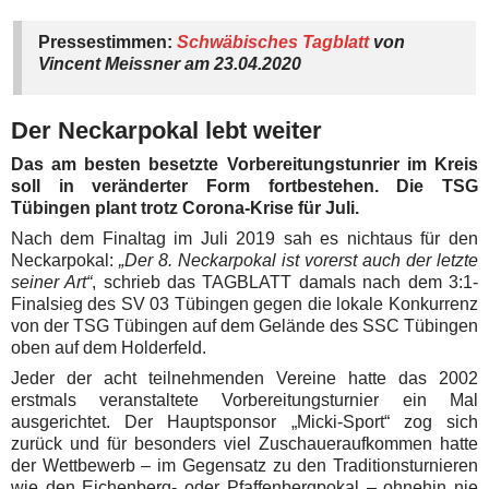
Pressestimmen:
Schwäbisches Tagblatt
von
Vincent Meissner am 23.04.2020
Der Neckarpokal lebt weiter
Das am besten besetzte Vorbereitungstunrier im Kreis
soll in veränderter Form fortbestehen. Die TSG
Tübingen plant trotz Corona-Krise für Juli.
Nach dem Finaltag im Juli 2019 sah es nichtaus für den
Neckarpokal:
„Der 8. Neckarpokal ist vorerst auch der letzte
seiner Art“
, schrieb das TAGBLATT damals nach dem 3:1-
Finalsieg des SV 03 Tübingen gegen die lokale Konkurrenz
von der TSG Tübingen auf dem Gelände des SSC Tübingen
oben auf dem Holderfeld.
Jeder der acht teilnehmenden Vereine hatte das 2002
erstmals veranstaltete Vorbereitungsturnier ein Mal
ausgerichtet. Der Hauptsponsor „Micki-Sport“ zog sich
zurück und für besonders viel Zuschaueraufkommen hatte
der Wettbewerb – im Gegensatz zu den Traditionsturnieren
wie den Eichenberg- oder Pfaffenbergpokal – ohnehin nie