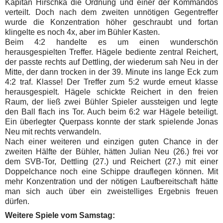
Kapitän Hirschka die Ordnung und einer der Kommandos
verteilt. Doch nach dem zweiten unnötigen Gegentreffer
wurde die Konzentration höher geschraubt und fortan
klingelte es noch 4x, aber im Bühler Kasten.
Beim 4:2 handelte es um einen wunderschön
herausgespielten Treffer. Hägele bediente zentral Reichert,
der passte rechts auf Dettling, der wiederum sah Neu in der
Mitte, der dann trocken in der 39. Minute ins lange Eck zum
4:2 traf. Klasse! Der Treffer zum 5:2 wurde erneut klasse
herausgespielt. Hägele schickte Reichert in den freien
Raum, der ließ zwei Bühler Spieler aussteigen und legte
den Ball flach ins Tor. Auch beim 6:2 war Hägele beteiligt.
Ein überlegter Querpass konnte der stark spielende Jonas
Neu mit rechts verwandeln.
Nach einer weiteren und einzigen guten Chance in der
zweiten Hälfte der Bühler, hätten Julian Neu (26.) frei vor
dem SVB-Tor, Dettling (27.) und Reichert (27.) mit einer
Doppelchance noch eine Schippe drauflegen können. Mit
mehr Konzentration und der nötigen Laufbereitschaft hätte
man sich auch über ein zweistelliges Ergebnis freuen
dürfen.
Weitere Spiele vom Samstag: