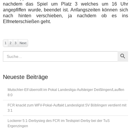
nachdem das Spiel um Platz 3 welches um 16 Uhr
angepfiffen wurde, beendet ist. Anfangszeiten können sich
nach hinten verschieben, ja nachdem ob es ins
Elfmeterschießen geht.
1
2
3
Next
Search Button
Search
for:
Neueste Beiträge
Mutschler-Elf überrollt im Pokal Landesliga-Aufsteiger Deißlingen/Lauffen
8:0
FCR knackt zum WFV-Pokal-Auftakt Landesligist SV Böblingen verdient mit
3:1
Lockerer 5:1-Derbysieg des FCR im Testspiel-Derby bei der TuS
Ergenzingen