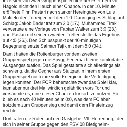
Im ersten von zwei Gruppenspielen ließ der FCR dem VfL
Nagold nicht den Hauch einer Chance. In der 10. Minute
eröffnete Finn Pastari nach starker Hereingabe von Luis
Malilelo den Torreigen mit dem 1:0. Dann ging es Schlag auf
Schlag: Jakob Bader traf zum 2:0 (17.), Muhammed Tiraki
verwertete eine Vorlage von Fabian Walker zum 3:0 (23.)
und Pastari mit seinem zweiten Treffer stellte das Ergebnis
auf 4:0 (26.). Den Schlusspunkt der 40-minütigen
Begegnung setzte Salman Tajik mit dem 5:0 (34.).
Damit hatten die Rottenburger vor dem zweiten
Gruppenspiel gegen die Spvgg Feuerbach eine komfortable
Ausgangssituation. Das Spiel gestaltete sich allerdings als
schwierig, da die Gegner aus Stuttgart in ihrem ersten
Gruppenspiel noch ihre volle Energie in die Verteidigung
legen konnten. Der FCR beherrschte zwar das Spiel klar,
kam aber nur drei Mal wirklich gefährlich vors Tor und
versäumte es, eine dieser Chancen für sich zu nutzen. So
blieb es nach 40 Minuten beim 0:0, was dem FC aber
trotzdem zum Gruppensieg und damit dem Finaleinzug
reichte.
Dort trafen die Roten auf den Gastgeber VfL Herrenberg, der
sich in seiner Gruppe gegen den FSV 08 Bietigheim-