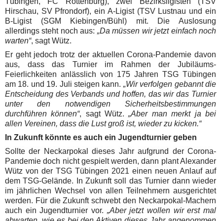
Tübingen, FC Rottenburg), zwei Bezirksligisten (TSV
Hirschau, SV Pfrondorf), ein A-Ligist (TSV Lustnau und ein
B-Ligist (SGM Kiebingen/Bühl) mit. Die Auslosung
allerdings steht noch aus:
„Da müssen wir jetzt einfach noch
warten“
, sagt Wütz.
Er geht jedoch trotz der aktuellen Corona-Pandemie davon
aus, dass das Turnier im Rahmen der Jubiläums-
Feierlichkeiten anlässlich von 175 Jahren TSG Tübingen
am 18. und 19. Juli steigen kann.
„Wir verfolgen gebannt die
Entscheidung des Verbands und hoffen, das wir das Turnier
unter den notwendigen Sicherheitsbestimmungen
durchführen können“
, sagt Wütz.
„Aber man merkt ja bei
allen Vereinen, dass die Lust groß ist, wieder zu kicken.“
In Zukunft könnte es auch ein Jugendturnier geben
Sollte der Neckarpokal dieses Jahr aufgrund der Corona-
Pandemie doch nicht gespielt werden, dann plant Alexander
Wütz von der TSG Tübingen 2021 einen neuen Anlauf auf
dem TSG-Gelände. In Zukunft soll das Turnier dann wieder
im jährlichen Wechsel von allen Teilnehmern ausgerichtet
werden. Für die Zukunft schwebt den Neckarpokal-Machern
auch ein Jugendturnier vor.
„Aber jetzt wollen wir erst mal
abwarten, wie es bei den Aktiven dieses Jahr angenommen