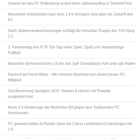
Unsere AH des FC Rottenburg erneut beim Jahresausflug in Seefeld/Tirol
Mannheim entscheidet nach dem 1:4 in Ehingen-Süd über die Zukunft des
FC
Nach Spielerverabschiedungen schlägt die Hirschka-Truppe den TSV Berg
2:1
2. Familientag des FCR: Ein Tag voller Spiel, Spaß und Verbandsliga-
Fußball
Mutschler-Elf kommt beim 1:6 bei den Spfr Schwäbisch Hall unter die Räder
Nachruf auf Horst Milda – Wir nehmen Abschied von einem treuen FC-
Mitglied
Sportlerehrung Sportjahr 2025: Damen & Herren mit Plakette
ausgezeichnet
Klare 0:3-Niederlage der Mutschler-Elf gegen den Topfavoriten FC
Holzhausen
FC gewinnt wildes 6-Punkte-Spiel bei Calcio Leinfelden-Echterdingen mit
2:0