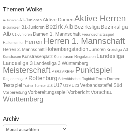
Themen-Wolke
Aktive Herren
Aktive Damen
A1-Junioren
A-Junioren
Bezirk Alb
Bezirksliga
Bezirksliga
B1-Junioren
B-Junioren
Alb
Damen 1. Mannschaft
Freundschaftsspiel
C1-Junioren
Herren 1. Mannschaft
Herren
Hallenturnier
Hohenbergstadion
Herren 2. Mannschaft
Junioren
Kreisliga A3
Landesliga
Kunstrasenplatz
Kunstrasen Ringelwasen
Kunstrasen
Landesliga 3
Landesliga 3 Württemberg
Meisterschaft
Punktspiel
MERZ ARENA
Rottenburg
Team Damen
Regionenliga 5
Schwäbisches Tagblatt
Testspiel
U17
Verbandsstaffel Süd
U19
Turnier
U23
Trainer
U15
Vorschau
Vorbereitungsspiel
Vorbericht
Vorbereitung
Württemberg
Archiv
Archiv