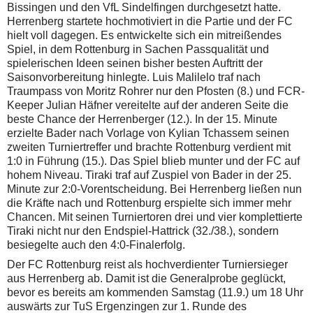
Bissingen und den VfL Sindelfingen durchgesetzt hatte.
Herrenberg startete hochmotiviert in die Partie und der FC
hielt voll dagegen. Es entwickelte sich ein mitreißendes
Spiel, in dem Rottenburg in Sachen Passqualität und
spielerischen Ideen seinen bisher besten Auftritt der
Saisonvorbereitung hinlegte. Luis Malilelo traf nach
Traumpass von Moritz Rohrer nur den Pfosten (8.) und FCR-
Keeper Julian Häfner vereitelte auf der anderen Seite die
beste Chance der Herrenberger (12.). In der 15. Minute
erzielte Bader nach Vorlage von Kylian Tchassem seinen
zweiten Turniertreffer und brachte Rottenburg verdient mit
1:0 in Führung (15.). Das Spiel blieb munter und der FC auf
hohem Niveau. Tiraki traf auf Zuspiel von Bader in der 25.
Minute zur 2:0-Vorentscheidung. Bei Herrenberg ließen nun
die Kräfte nach und Rottenburg erspielte sich immer mehr
Chancen. Mit seinen Turniertoren drei und vier komplettierte
Tiraki nicht nur den Endspiel-Hattrick (32./38.), sondern
besiegelte auch den 4:0-Finalerfolg.
Der FC Rottenburg reist als hochverdienter Turniersieger
aus Herrenberg ab. Damit ist die Generalprobe geglückt,
bevor es bereits am kommenden Samstag (11.9.) um 18 Uhr
auswärts zur TuS Ergenzingen zur 1. Runde des