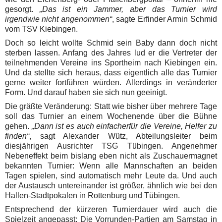
gesorgt.
„Das ist ein Jammer, aber das Turnier wird
irgendwie nicht angenommen“
, sagte Erfinder Armin Schmid
vom TSV Kiebingen.
Doch so leicht wollte Schmid sein Baby dann doch nicht
sterben lassen. Anfang des Jahres lud er die Vertreter der
teilnehmenden Vereine ins Sportheim nach Kiebingen ein.
Und da stellte sich heraus, dass eigentlich alle das Turnier
gerne weiter fortführen würden. Allerdings in veränderter
Form. Und darauf haben sie sich nun geeinigt.
Die gräßte Veränderung: Statt wie bisher über mehrere Tage
soll das Turnier an einem Wochenende über die Bühne
gehen.
„Dann ist es auch einfacherfür die Vereine, Helfer zu
finden“
, sagt Alexander Wütz, Abteilungsleiter beim
diesjährigen Ausrichter TSG Tübingen. Angenehmer
Nebeneffekt beim bislang eben nicht als Zuschauermagnet
bekannten Turnier: Wenn alle Mannschaften an beiden
Tagen spielen, sind automatisch mehr Leute da. Und auch
der Austausch untereinander ist größer, ähnlich wie bei den
Hallen-Stadtpokalen in Rottenburg und Tübingen.
Entsprechend der kürzeren Turnierdauer wird auch die
Spielzeit angepasst: Die Vorrunden-Partien am Samstag in