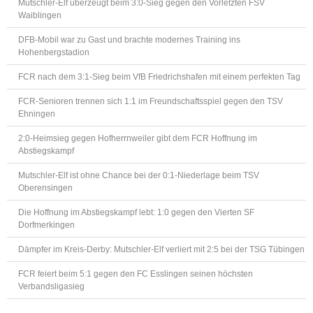
Mutschler-Elf überzeugt beim 3:0-Sieg gegen den Vorletzten FSV
Waiblingen
DFB-Mobil war zu Gast und brachte modernes Training ins
Hohenbergstadion
FCR nach dem 3:1-Sieg beim VfB Friedrichshafen mit einem perfekten Tag
FCR-Senioren trennen sich 1:1 im Freundschaftsspiel gegen den TSV
Ehningen
2:0-Heimsieg gegen Hofherrnweiler gibt dem FCR Hoffnung im
Abstiegskampf
Mutschler-Elf ist ohne Chance bei der 0:1-Niederlage beim TSV
Oberensingen
Die Hoffnung im Abstiegskampf lebt: 1:0 gegen den Vierten SF
Dorfmerkingen
Dämpfer im Kreis-Derby: Mutschler-Elf verliert mit 2:5 bei der TSG Tübingen
FCR feiert beim 5:1 gegen den FC Esslingen seinen höchsten
Verbandsligasieg