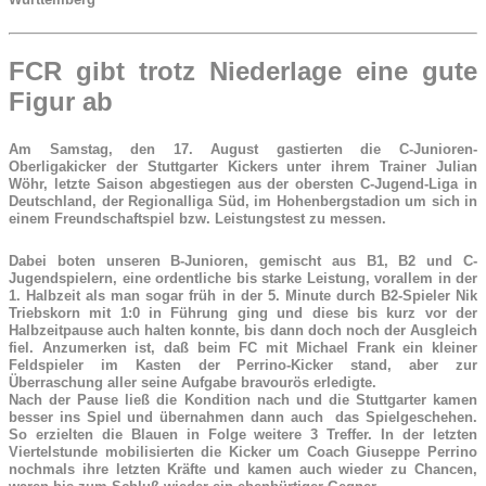
FCR gibt trotz Niederlage eine gute
Figur ab
Am Samstag, den 17. August gastierten die C-Junioren-
Oberligakicker der Stuttgarter Kickers unter ihrem Trainer Julian
Wöhr, letzte Saison abgestiegen aus der obersten C-Jugend-Liga in
Deutschland, der Regionalliga Süd, im Hohenbergstadion um sich in
einem Freundschaftspiel bzw. Leistungstest zu messen.
Dabei boten unseren B-Junioren, gemischt aus B1, B2 und C-
Jugendspielern, eine ordentliche bis starke Leistung, vorallem in der
1. Halbzeit als man sogar früh in der 5. Minute durch B2-Spieler Nik
Triebskorn mit 1:0 in Führung ging und diese bis kurz vor der
Halbzeitpause auch halten konnte, bis dann doch noch der Ausgleich
fiel. Anzumerken ist, daß beim FC mit Michael Frank ein kleiner
Feldspieler im Kasten der Perrino-Kicker stand, aber zur
Überraschung aller seine Aufgabe bravourös erledigte.
Nach der Pause ließ die Kondition nach und die Stuttgarter kamen
besser ins Spiel und übernahmen dann auch das Spielgeschehen.
So erzielten die Blauen in Folge weitere 3 Treffer. In der letzten
Viertelstunde mobilisierten die Kicker um Coach Giuseppe Perrino
nochmals ihre letzten Kräfte und kamen auch wieder zu Chancen,