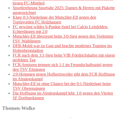
treuen FC-Mitglied
Sportlerehrung Sportjahr 2025: Damen & Herren mit Plakette
ausgezeichnet
Klare 0:3-Niederlage der Mutschler-Elf gegen den
Topfavoriten FC Holzhausen
FC gewinnt wildes 6-Punkte-Spiel bei Calcio Leinfelden-
Echterdingen mit 2:0
Mutschler-Elf überzeugt beim 3:0-Sieg gegen den Vorletzten
FSV Waiblingen
DFB-Mobil war zu Gast und brachte modernes Training ins
Hohenbergstadion
FCR nach dem 3:1-Sieg beim VfB Friedrichshafen mit einem
perfekten Tag
FCR-Senioren trennen sich 1:1 im Freundschaftsspiel gegen
den TSV Ehningen
2:0-Heimsieg gegen Hofherrnweiler gibt dem FCR Hoffnung
im Abstiegskampf
Mutschler-Elf ist ohne Chance bei der 0:1-Niederlage beim
TSV Oberensingen
Die Hoffnung im Abstiegskampf lebt: 1:0 gegen den Vierten
SF Dorfmerkingen
Themen-Wolke