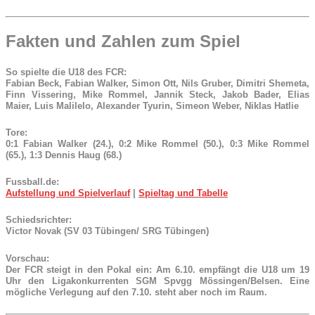
Fakten und Zahlen zum Spiel
So spielte die U18 des FCR:
Fabian Beck, Fabian Walker, Simon Ott, Nils Gruber, Dimitri Shemeta,
Finn Vissering, Mike Rommel, Jannik Steck, Jakob Bader, Elias
Maier, Luis Malilelo, Alexander Tyurin, Simeon Weber, Niklas Hatlie
Tore:
0:1 Fabian Walker (24.), 0:2 Mike Rommel (50.), 0:3 Mike Rommel
(65.), 1:3 Dennis Haug (68.)
Fussball.de:
Aufstellung und Spielverlauf
|
Spieltag und Tabelle
Schiedsrichter:
Victor Novak (SV 03 Tübingen/ SRG Tübingen)
Vorschau:
Der FCR steigt in den Pokal ein: Am 6.10. empfängt die U18 um 19
Uhr den Ligakonkurrenten SGM Spvgg Mössingen/Belsen. Eine
mögliche Verlegung auf den 7.10. steht aber noch im Raum.