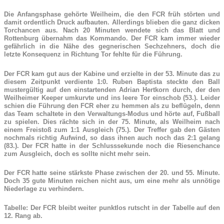
Die Anfangsphase gehörte Weilheim, die den FCR früh störten und
damit ordentlich Druck aufbauten. Allerdings blieben die ganz dicken
Torchancen aus. Nach 20 Minuten wendete sich das Blatt und
Rottenburg übernahm das Kommando. Der FCR kam immer wieder
gefährlich in die Nähe des gegnerischen Sechzehners, doch die
letzte Konsequenz in Richtung Tor fehlte für die Führung.
Der FCR kam gut aus der Kabine und erzielte in der 53. Minute das zu
diesem Zeitpunkt verdiente 1:0. Ruben Baptista steckte den Ball
mustergültig auf den einstartenden Adrian Hertkorn durch, der den
Weilheimer Keeper umkurvte und ins leere Tor einschob (53.). Leider
schien die Führung den FCR eher zu hemmen als zu beflügeln, denn
das Team schaltete in den Verwaltungs-Modus und hörte auf, Fußball
zu spielen. Dies rächte sich in der 75. Minute, als Weilheim nach
einem Freistoß zum 1:1 Ausgleich (75.). Der Treffer gab den Gästen
nochmals richtig Aufwind, so dass ihnen auch noch das 2:1 gelang
(83.). Der FCR hatte in der Schlusssekunde noch die Riesenchance
zum Ausgleich, doch es sollte nicht mehr sein.
Der FCR hatte seine stärkste Phase zwischen der 20. und 55. Minute.
Doch 35 gute Minuten reichen nicht aus, um eine mehr als unnötige
Niederlage zu verhindern.
Tabelle: Der FCR bleibt weiter punktlos rutscht in der Tabelle auf den
12. Rang ab.