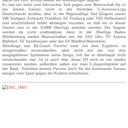
waren bis zum Schluß wieder ein ebenbürtiger Gegner.
Es war ein toller und lehrreicher Test gegen eine Mannschaft die in
der letzten Saison noch in der höchsten C-Junioren-Liga
Deutschlands kickten, also in der Regionalliga Süd (Gegner waren
VfB Stuttgart, Eintracht Frankfurt, SC Freiburg oder TSG Hoffenheim)
und anschließend leider absteigen mussten, so daß sie in dieser
Saison nun in der EnBW Oberliga antreten werden. Die Gegner
werden da nicht unattraktiver, denn in der Oberliga Baden
Württemberg warten Mannschaften wie der SSV Ulm, FC Astoria
Walldorf, SV Sandhausen oder der SV Waldhof-Mannheim.
Allerdings war B2-Coach Perrino zwar mit dem Ergebnis so
einigermaßen einverstanden, aber nicht mit der von ihm
ausgegebenen Spielweise seine Jungs, mit der er überhaupt nicht
einverstanden war. Ist ja auch klar, diese Elf wird so nie wieder
zusammen spielen, außerdem saßen nur zwei C-Jugendspieler auf
der Bank. Trotzdem konnte Perrino doch für die kommende Saison
einiges vom Spiel gegen die Kickers mitnehmen.