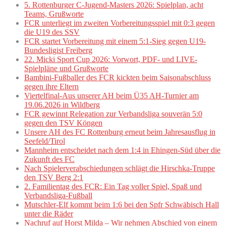
5. Rottenburger C-Jugend-Masters 2026: Spielplan, acht
Teams, Grußworte
FCR unterliegt im zweiten Vorbereitungsspiel mit 0:3 gegen
die U19 des SSV
FCR startet Vorbereitung mit einem 5:1-Sieg gegen U19-
Bundesligist Freiberg
22. Micki Sport Cup 2026: Vorwort, PDF- und LIVE-
Spielpläne und Grußworte
Bambini-Fußballer des FCR kickten beim Saisonabschluss
gegen ihre Eltern
Viertelfinal-Aus unserer AH beim Ü35 AH-Turnier am
19.06.2026 in Wildberg
FCR gewinnt Relegation zur Verbandsliga souverän 5:0
gegen den TSV Köngen
Unsere AH des FC Rottenburg erneut beim Jahresausflug in
Seefeld/Tirol
Mannheim entscheidet nach dem 1:4 in Ehingen-Süd über die
Zukunft des FC
Nach Spielerverabschiedungen schlägt die Hirschka-Truppe
den TSV Berg 2:1
2. Familientag des FCR: Ein Tag voller Spiel, Spaß und
Verbandsliga-Fußball
Mutschler-Elf kommt beim 1:6 bei den Spfr Schwäbisch Hall
unter die Räder
Nachruf auf Horst Milda – Wir nehmen Abschied von einem