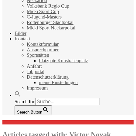
Neckarfest
Volksbank Regio Cup
Micki Sport Cup
C-Jugend-Masters
Rottenburger Stadtpokal
Micki Sport Neckarpokal
Bilder
Kontakt
Kontaktformular
Ansprechpartner
Sportstätten
Platzpate Kunstrasenplatz
Anfahrt
Jobportal
Datenschutzerklärung
meine Einstellungen
Impressum
Search for:
Search Button
Articles tagged with:
Victor Novak