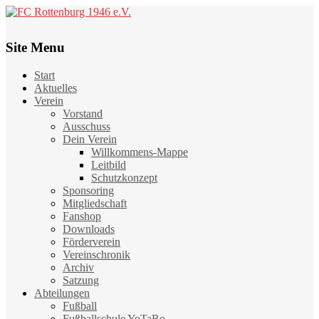
Site Menu
Start
Aktuelles
Verein
Vorstand
Ausschuss
Dein Verein
Willkommens-Mappe
Leitbild
Schutzkonzept
Sponsoring
Mitgliedschaft
Fanshop
Downloads
Förderverein
Vereinschronik
Archiv
Satzung
Abteilungen
Fußball
Fußballschule YoTaRo