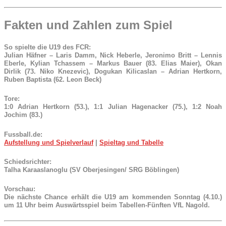
Fakten und Zahlen zum Spiel
So spielte die U19 des FCR:
Julian Häfner – Laris Damm, Nick Heberle, Jeronimo Britt – Lennis
Eberle, Kylian Tchassem – Markus Bauer (83. Elias Maier), Okan
Dirlik (73. Niko Knezevic), Dogukan Kilicaslan – Adrian Hertkorn,
Ruben Baptista (62. Leon Beck)
Tore:
1:0 Adrian Hertkorn (53.), 1:1 Julian Hagenacker (75.), 1:2 Noah
Jochim (83.)
Fussball.de:
Aufstellung und Spielverlauf
|
Spieltag und Tabelle
Schiedsrichter:
Talha Karaaslanoglu (SV Oberjesingen/ SRG
Böblingen
)
Vorschau:
Die nächste Chance erhält die U19 am kommenden Sonntag (4.10.)
um 11 Uhr beim Auswärtsspiel beim Tabellen-Fünften VfL Nagold.