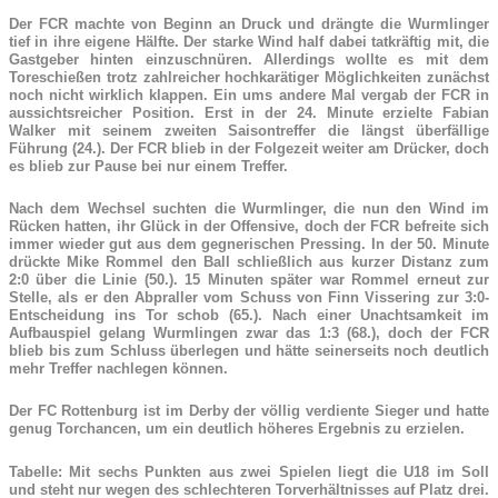
Der FCR machte von Beginn an Druck und drängte die Wurmlinger
tief in ihre eigene Hälfte. Der starke Wind half dabei tatkräftig mit, die
Gastgeber hinten einzuschnüren. Allerdings wollte es mit dem
Toreschießen trotz zahlreicher hochkarätiger Möglichkeiten zunächst
noch nicht wirklich klappen. Ein ums andere Mal vergab der FCR in
aussichtsreicher Position. Erst in der 24. Minute erzielte Fabian
Walker mit seinem zweiten Saisontreffer die längst überfällige
Führung (24.). Der FCR blieb in der Folgezeit weiter am Drücker, doch
es blieb zur Pause bei nur einem Treffer.
Nach dem Wechsel suchten die Wurmlinger, die nun den Wind im
Rücken hatten, ihr Glück in der Offensive, doch der FCR befreite sich
immer wieder gut aus dem gegnerischen Pressing. In der 50. Minute
drückte Mike Rommel den Ball schließlich aus kurzer Distanz zum
2:0 über die Linie (50.). 15 Minuten später war Rommel erneut zur
Stelle, als er den Abpraller vom Schuss von Finn Vissering zur 3:0-
Entscheidung ins Tor schob (65.). Nach einer Unachtsamkeit im
Aufbauspiel gelang Wurmlingen zwar das 1:3 (68.), doch der FCR
blieb bis zum Schluss überlegen und hätte seinerseits noch deutlich
mehr Treffer nachlegen können.
Der FC Rottenburg ist im Derby der völlig verdiente Sieger und hatte
genug Torchancen, um ein deutlich höheres Ergebnis zu erzielen.
Tabelle: Mit sechs Punkten aus zwei Spielen liegt die U18 im Soll
und steht nur wegen des schlechteren Torverhältnisses auf Platz drei.