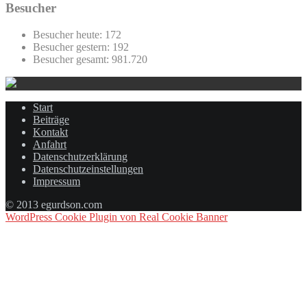
Besucher
Besucher heute:
172
Besucher gestern:
192
Besucher gesamt:
981.720
Start
Beiträge
Kontakt
Anfahrt
Datenschutzerklärung
Datenschutzeinstellungen
Impressum
© 2013 egurdson.com
WordPress Cookie Plugin von Real Cookie Banner