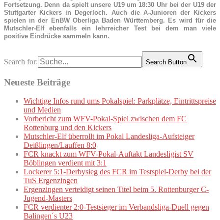
Fortsetzung. Denn da spielt unsere U19 um 18:30 Uhr bei der U19 der
Stuttgarter Kickers in Degerloch. Auch die A-Junioren der Kickers
spielen in der EnBW Oberliga Baden Württemberg. Es wird für die
Mutschler-Elf ebenfalls ein lehrreicher Test bei dem man viele
positive Eindrücke sammeln kann.
Search for:
Search Button
Neueste Beiträge
Wichtige Infos rund ums Pokalspiel: Parkplätze, Eintrittspreise
und Medien
Vorbericht zum WFV-Pokal-Spiel zwischen dem FC
Rottenburg und den Kickers
Mutschler-Elf überrollt im Pokal Landesliga-Aufsteiger
Deißlingen/Lauffen 8:0
FCR knackt zum WFV-Pokal-Auftakt Landesligist SV
Böblingen verdient mit 3:1
Lockerer 5:1-Derbysieg des FCR im Testspiel-Derby bei der
TuS Ergenzingen
Ergenzingen verteidigt seinen Titel beim 5. Rottenburger C-
Jugend-Masters
FCR verdienter 2:0-Testsieger im Verbandsliga-Duell gegen
Balingen´s U23