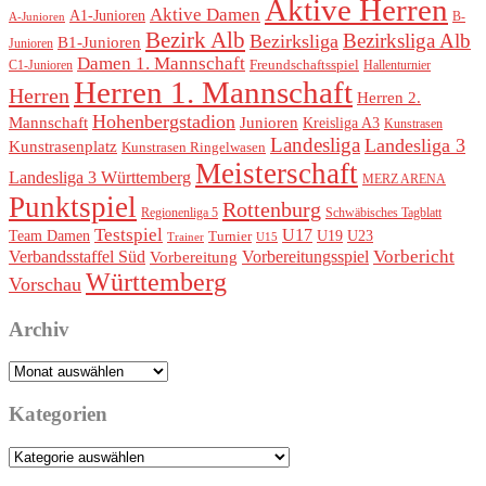
Aktive Herren
Aktive Damen
A1-Junioren
B-
A-Junioren
Bezirk Alb
Bezirksliga Alb
Bezirksliga
B1-Junioren
Junioren
Damen 1. Mannschaft
Freundschaftsspiel
Hallenturnier
C1-Junioren
Herren 1. Mannschaft
Herren
Herren 2.
Hohenbergstadion
Mannschaft
Junioren
Kreisliga A3
Kunstrasen
Landesliga
Landesliga 3
Kunstrasenplatz
Kunstrasen Ringelwasen
Meisterschaft
Landesliga 3 Württemberg
MERZ ARENA
Punktspiel
Rottenburg
Regionenliga 5
Schwäbisches Tagblatt
Testspiel
U17
Team Damen
U19
Turnier
U23
Trainer
U15
Vorbereitungsspiel
Vorbericht
Verbandsstaffel Süd
Vorbereitung
Württemberg
Vorschau
Archiv
Archiv
Kategorien
Kategorien