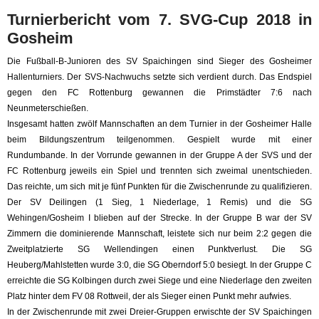
Turnierbericht vom 7. SVG-Cup 2018 in
Gosheim
Die Fußball-B-Junioren des SV Spaichingen sind Sieger des Gosheimer
Hallenturniers. Der SVS-Nachwuchs setzte sich verdient durch. Das Endspiel
gegen den FC Rottenburg gewannen die Primstädter 7:6 nach
Neunmeterschießen.
Insgesamt hatten zwölf Mannschaften an dem Turnier in der Gosheimer Halle
beim Bildungszentrum teilgenommen. Gespielt wurde mit einer
Rundumbande.
In der Vorrunde gewannen in der Gruppe A der SVS und der
FC Rottenburg jeweils ein Spiel und trennten sich zweimal unentschieden.
Das reichte, um sich mit je fünf Punkten für die Zwischenrunde zu qualifizieren.
Der SV Deilingen (1 Sieg, 1 Niederlage, 1 Remis) und die SG
Wehingen/Gosheim I blieben auf der Strecke. In der Gruppe B war der SV
Zimmern die dominierende Mannschaft, leistete sich nur beim 2:2 gegen die
Zweitplatzierte SG Wellendingen einen Punktverlust. Die SG
Heuberg/Mahlstetten wurde 3:0, die SG Oberndorf 5:0 besiegt. In der Gruppe C
erreichte die SG Kolbingen durch zwei Siege und eine Niederlage den zweiten
Platz hinter dem FV 08 Rottweil, der als Sieger einen Punkt mehr aufwies.
In der Zwischenrunde mit zwei Dreier-Gruppen erwischte der SV Spaichingen