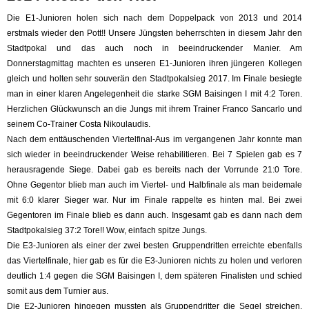
Die E1-Junioren holen sich nach dem Doppelpack von 2013 und 2014
erstmals wieder den Pott!! Unsere Jüngsten beherrschten in diesem Jahr den
Stadtpokal und das auch noch in beeindruckender Manier. Am
Donnerstagmittag machten es unseren E1-Junioren ihren jüngeren Kollegen
gleich und holten sehr souverän den Stadtpokalsieg 2017. Im Finale besiegte
man in einer klaren Angelegenheit die s
tarke SGM Baisingen I mit 4:2 Toren.
Herzlichen Glückwunsch an die Jungs mit ihrem Trainer Franco Sancarlo und
seinem Co-Trainer Costa Nikoulaudis.
Nach dem enttäuschenden Viertelfinal-Aus im vergangenen Jahr konnte man
sich wieder in beeindruckender Weise rehabilitieren. Bei 7 Spielen gab es 7
herausragende Siege. Dabei gab es bereits nach der Vorrunde 21:0 Tore.
Ohne Gegentor blieb man auch im Viertel- und Halbfinale als man beidemale
mit 6:0 klarer Sieger war. Nur im Finale rappelte es hinten mal. Bei zwei
Gegentoren im Finale blieb es dann auch. Insgesamt gab es dann nach dem
Stadtpokalsieg 37:2 Tore!! Wow, einfach spitze Jungs.
Die E3-Junioren als einer der zwei besten Gruppendritten erreichte ebenfalls
das Viertelfinale, hier gab es für die E3-Junioren nichts zu holen und verloren
deutlich 1:4 gegen die SGM Baisingen I, dem späteren Finalisten und schied
somit aus dem Turnier aus.
Die E2-Junioren hingegen mussten als Gruppendritter die Segel streichen.