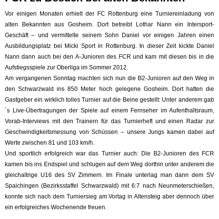
Vor einigen Monaten erhielt der FC Rottenburg eine Turniereinladung von
alten Bekannten aus Gosheim. Dort betreibt Lothar Nann ein Intersport-
Geschäft – und vermittelte seinem Sohn Daniel vor einigen Jahren einen
Ausbildungsplatz bei Micki Sport in Rottenburg. In dieser Zeit kickte Daniel
Nann dann auch bei den A-Junioren des FCR und kam mit diesen bis in die
Aufstiegsspiele zur Oberliga im Sommer 2012.
Am vergangenen Sonntag machten sich nun die B2-Junioren auf den Weg in
den Schwarzwald ins 850 Meter hoch gelegene Gosheim. Dort hatten die
Gastgeber ein wirklich tolles Turnier auf die Beine gestellt: Unter anderem gab
´s Live-Übertragungen der Spiele auf einem Fernseher im Aufenthaltsraum,
Vorab-Interviews mit den Trainern für das Turnierheft und einen Radar zur
Geschwindigkeitsmessung von Schüssen – unsere Jungs kamen dabei auf
Werte zwischen 81 und 103 km/h.
Und sportlich erfolgreich war das Turnier auch: Die B2-Junioren des FCR
kamen bis ins Endspiel und schlugen auf dem Weg dorthin unter anderem die
gleichaltrige U16 des SV Zimmern. Im Finale unterlag man dann dem SV
Spaichingen (Bezirksstaffel Schwarzwald) mit 6:7 nach Neunmeterschießen,
konnte sich nach dem Turniersieg am Vortag in Altensteig aber dennoch über
ein erfolgreiches Wochenende freuen.