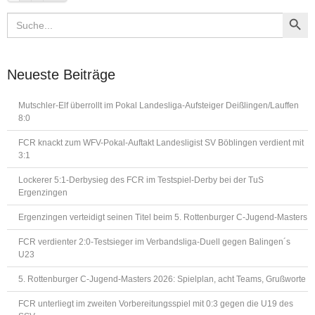
Search Button
Search
for:
Neueste Beiträge
Mutschler-Elf überrollt im Pokal Landesliga-Aufsteiger Deißlingen/Lauffen
8:0
FCR knackt zum WFV-Pokal-Auftakt Landesligist SV Böblingen verdient mit
3:1
Lockerer 5:1-Derbysieg des FCR im Testspiel-Derby bei der TuS
Ergenzingen
Ergenzingen verteidigt seinen Titel beim 5. Rottenburger C-Jugend-Masters
FCR verdienter 2:0-Testsieger im Verbandsliga-Duell gegen Balingen´s
U23
5. Rottenburger C-Jugend-Masters 2026: Spielplan, acht Teams, Grußworte
FCR unterliegt im zweiten Vorbereitungsspiel mit 0:3 gegen die U19 des