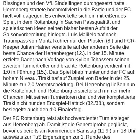
Bissingen und den VfL Sindelfingen durchgesetzt hatte.
Herrenberg startete hochmotiviert in die Partie und der FC
hielt voll dagegen. Es entwickelte sich ein mitreißendes
Spiel, in dem Rottenburg in Sachen Passqualität und
spielerischen Ideen seinen bisher besten Auftritt der
Saisonvorbereitung hinlegte. Luis Malilelo traf nach
Traumpass von Moritz Rohrer nur den Pfosten (8.) und FCR-
Keeper Julian Häfner vereitelte auf der anderen Seite die
beste Chance der Herrenberger (12.). In der 15. Minute
erzielte Bader nach Vorlage von Kylian Tchassem seinen
zweiten Turniertreffer und brachte Rottenburg verdient mit
1:0 in Führung (15.). Das Spiel blieb munter und der FC auf
hohem Niveau. Tiraki traf auf Zuspiel von Bader in der 25.
Minute zur 2:0-Vorentscheidung. Bei Herrenberg ließen nun
die Kräfte nach und Rottenburg erspielte sich immer mehr
Chancen. Mit seinen Turniertoren drei und vier komplettierte
Tiraki nicht nur den Endspiel-Hattrick (32./38.), sondern
besiegelte auch den 4:0-Finalerfolg.
Der FC Rottenburg reist als hochverdienter Turniersieger
aus Herrenberg ab. Damit ist die Generalprobe geglückt,
bevor es bereits am kommenden Samstag (11.9.) um 18 Uhr
auswärts zur TuS Ergenzingen zur 1. Runde des