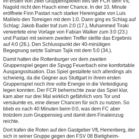
Im ersten von zwei Gruppenspielen ließ der FCR dem VfL
Nagold nicht den Hauch einer Chance. In der 10. Minute
eröffnete Finn Pastari nach starker Hereingabe von Luis
Malilelo den Torreigen mit dem 1:0. Dann ging es Schlag auf
Schlag: Jakob Bader traf zum 2:0 (17.), Muhammed Tiraki
verwertete eine Vorlage von Fabian Walker zum 3:0 (23.)
und Pastari mit seinem zweiten Treffer stellte das Ergebnis
auf 4:0 (26.). Den Schlusspunkt der 40-minütigen
Begegnung setzte Salman Tajik mit dem 5:0 (34.).
Damit hatten die Rottenburger vor dem zweiten
Gruppenspiel gegen die Spvgg Feuerbach eine komfortable
Ausgangssituation. Das Spiel gestaltete sich allerdings als
schwierig, da die Gegner aus Stuttgart in ihrem ersten
Gruppenspiel noch ihre volle Energie in die Verteidigung
legen konnten. Der FCR beherrschte zwar das Spiel klar,
kam aber nur drei Mal wirklich gefährlich vors Tor und
versäumte es, eine dieser Chancen für sich zu nutzen. So
blieb es nach 40 Minuten beim 0:0, was dem FC aber
trotzdem zum Gruppensieg und damit dem Finaleinzug
reichte.
Dort trafen die Roten auf den Gastgeber VfL Herrenberg, der
sich in seiner Gruppe gegen den FSV 08 Bietigheim-