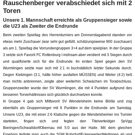
Rauschenberger verabschiedet sich mit 2
Toren
Unsere 1. Mannschaft erreichte als Gruppensieger sowie
die U23 als Zweiter die Endrunde
Beim zweiten Spieltag des Herrenturniers am Donnerstagabend standen vor
etwas mehr Zuschauer (war sehr gut gefüllt, schätzungsweise 900 zuschauer)
als am 1. Spieltag die Vorrundengruppen 3+4 auf dem spielplan. In der Gruppe
3 setzte sich Favorit FC Rottenburg I mühsam aber verdient mit 3 Siegen durch
und qualifizierte sich für die Endrunde. Im ersten Spiel gegen den SV
Wurmlingen setzte man sich mit 2:1 in buchstäblich letzter Sekunde durch.
Gegen Kiebingen (3:1, hätte höher ausfallen MÜSSEN) und Weiler (4:2) ließ
man nichts anbrennen, zeigte aber weiterhin Schwächen im Torabschluss.
Gruppenzweiter wurde der SV Wurmlingen, die mit 4 Punkten aufgrund des
besseren Torverhältnisses sich glücklich durchsetzen konnte.
In Gruppe 4 gab sich Mitfavorit SV Wendelsheim keine Blöße und zog
ebenfalls als Gruppensieger mit 9 Punkten in die Endrunde am Samstag.
Unsere U23, die mit einer 2:6 Klatsche gegen die Wendelsheimer ins Turnier
starteten, fingen sich und fegten den Titelverteidger SpVgg
Bieringen/Schwalldorf/Obernau mit 5:0 aus der Halle. Mit dem gleichen
Ergebnis fertigte man auch die SGM Rohrdorf/Eckenweiler/Weitingen ab und