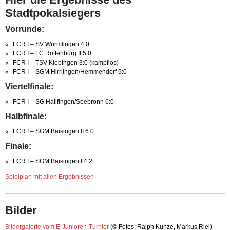
Stadtpokalsiegers
Vorrunde:
FCR I – SV Wurmlingen 4:0
FCR I – FC Rottenburg II 5:0
FCR I – TSV Kiebingen 3:0 (kampflos)
FCR I – SGM Hirrlingen/Hemmendorf 9:0
Viertelfinale:
FCR I – SG Hailfingen/Seebronn 6:0
Halbfinale:
FCR I – SGM Baisingen II 6:0
Finale:
FCR I – SGM Baisingen I 4:2
Spielplan mit allen Ergebnissen
Bilder
Bildergalerie vom E-Junioren-Turnier
(© Fotos: Ralph Kunze, Markus Riel)