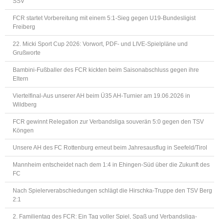
SSV
FCR startet Vorbereitung mit einem 5:1-Sieg gegen U19-Bundesligist
Freiberg
22. Micki Sport Cup 2026: Vorwort, PDF- und LIVE-Spielpläne und
Grußworte
Bambini-Fußballer des FCR kickten beim Saisonabschluss gegen ihre
Eltern
Viertelfinal-Aus unserer AH beim Ü35 AH-Turnier am 19.06.2026 in
Wildberg
FCR gewinnt Relegation zur Verbandsliga souverän 5:0 gegen den TSV
Köngen
Unsere AH des FC Rottenburg erneut beim Jahresausflug in Seefeld/Tirol
Mannheim entscheidet nach dem 1:4 in Ehingen-Süd über die Zukunft des
FC
Nach Spielerverabschiedungen schlägt die Hirschka-Truppe den TSV Berg
2:1
2. Familientag des FCR: Ein Tag voller Spiel, Spaß und Verbandsliga-