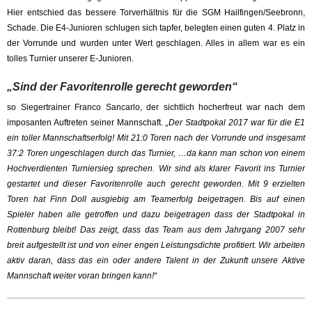
Hier entschied das bessere Torverhältnis für die SGM Hailfingen/Seebronn,
Schade. Die E4-Junioren schlugen sich tapfer, belegten einen guten 4. Platz in
der Vorrunde und wurden unter Wert geschlagen. Alles in allem war es ein
tolles Turnier unserer E-Junioren.
„Sind der Favoritenrolle gerecht geworden“
so Siegertrainer Franco Sancarlo, der sichtlich hocherfreut war nach dem
imposanten Auftreten seiner Mannschaft.
„Der Stadtpokal 2017 war für die E1
ein toller Mannschaftserfolg! Mit 21:0 Toren nach der Vorrunde und insgesamt
37:2 Toren ungeschlagen durch das Turnier, …da kann man schon von einem
Hochverdienten Turniersieg sprechen. Wir sind als klarer Favorit ins Turnier
gestartet und dieser Favoritenrolle auch gerecht geworden. Mit 9 erzielten
Toren hat Finn Doll ausgiebig am Teamerfolg beigetragen. Bis auf einen
Spieler haben alle getroffen und dazu beigetragen dass der Stadtpokal in
Rottenburg bleibt! Das zeigt, dass das Team aus dem Jahrgang 2007 sehr
breit aufgestellt ist und von einer engen Leistungsdichte profitiert. Wir arbeiten
aktiv daran, dass das ein oder andere Talent in der Zukunft unsere Aktive
Mannschaft weiter voran bringen kann!“