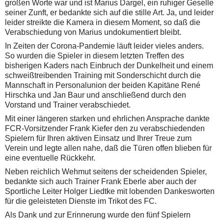
großen Worte war und ist Marius Dargel, ein ruhiger Geselle
seiner Zunft, er bedankte sich auf die stille Art. Ja, und leider
leider streikte die Kamera in diesem Moment, so daß die
Verabschiedung von Marius undokumentiert bleibt.
In Zeiten der Corona-Pandemie läuft leider vieles anders.
So wurden die Spieler in diesem letzten Treffen des
bisherigen Kaders nach Einbruch der Dunkelheit und einem
schweißtreibenden Training mit Sonderschicht durch die
Mannschaft in Personalunion der beiden Kapitäne René
Hirschka und Jan Baur und anschließend durch den
Vorstand und Trainer verabschiedet.
Mit einer längeren starken und ehrlichen Ansprache dankte
FCR-Vorsitzender Frank Kiefer den zu verabschiedenden
Spielern für Ihren aktiven Einsatz und Ihrer Treue zum
Verein und legte allen nahe, daß die Türen offen blieben für
eine eventuelle Rückkehr.
Neben reichlich Wehmut seitens der scheidenden Spieler,
bedankte sich auch Trainer Frank Eberle aber auch der
Sportliche Leiter Holger Liedtke mit lobenden Dankesworten
für die geleisteten Dienste im Trikot des FC.
Als Dank und zur Erinnerung wurde den fünf Spielern