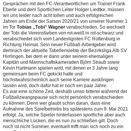
Gesprächen mit den FC-Verantwortlichen um Trainer Frank
Eberle und dem Sportlichen Leiter Holger Liedtke, müssen
wir uns leider nach acht tollen und auch erfolgreichen
Jahren am Ende der Saison 2020/21 von unserer Nummer 1
im Tor
Tobias „Tobi“ Wagner
verabschieden. So wechselt
der Tobi die Vereinsfarben von rot-weiß in rot-schwarz und
verabschiedet sich vom Landesligisten FC Rottenburg in
Richtung Heimat. Sein neuer Fußball-Arbeitgeber wird
demnach der aktuelle Tabellensiebte der Bezirksliga Alb SV
Hirrlingen, bei dem er dann unter seinem ehemaligen
Kapitän und Mannschaftskameraden Björn Straub sowie
Kevin Hartmann spielen wird, mit denen er 3 Jahre lang
gemeinsam beim FC gekickt hatte und
höchstwahrscheinlich auch seine Karriere ausklingen
lassen wird, doch dafür hat er noch ein paar Jahre.
Es war eine schöne Zeit, deshalb umso bitterer während der
Fußballzwangspause sich nicht persönlich verabschieden
zu können. Denn wer glaubt schon daran, dass eine
Aufnahme des Spielbetriebs bis spätestens zum 9. Mai 2021
erfolgt. Ja, solche Spieler hinterlassen sportliche aber auch
menschliche Lücken, die es nun zu schließen gilt. Doch
noch ist nicht Sommer, eventuell trifft man sich noch zu ein