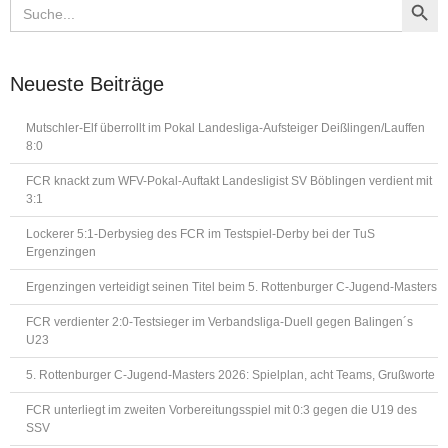
Search
for:
Neueste Beiträge
Mutschler-Elf überrollt im Pokal Landesliga-Aufsteiger Deißlingen/Lauffen
8:0
FCR knackt zum WFV-Pokal-Auftakt Landesligist SV Böblingen verdient mit
3:1
Lockerer 5:1-Derbysieg des FCR im Testspiel-Derby bei der TuS
Ergenzingen
Ergenzingen verteidigt seinen Titel beim 5. Rottenburger C-Jugend-Masters
FCR verdienter 2:0-Testsieger im Verbandsliga-Duell gegen Balingen´s
U23
5. Rottenburger C-Jugend-Masters 2026: Spielplan, acht Teams, Grußworte
FCR unterliegt im zweiten Vorbereitungsspiel mit 0:3 gegen die U19 des
SSV