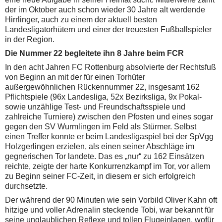
der im Oktober auch schon wieder 30 Jahre alt werdende
Hirrlinger, auch zu einem der aktuell besten
Landesligatorhütern und einer der treuesten Fußballspieler
in der Region.
Die Nummer 22 begleitete ihn 8 Jahre beim FCR
In den acht Jahren FC Rottenburg absolvierte der Rechtsfuß
von Beginn an mit der für einen Torhüter
außergewöhnlichen Rückennummer 22, insgesamt 162
Pflichtspiele (96x Landesliga, 52x Bezirksliga, 9x Pokal-
sowie unzählige Test- und Freundschaftsspiele und
zahlreiche Turniere) zwischen den Pfosten und eines sogar
gegen den SV Wurmlingen im Feld als Stürmer. Selbst
einen Treffer konnte er beim Landesligaspiel bei der SpVgg
Holzgerlingen erzielen, als einen seiner Abschläge im
gegnerischen Tor landete. Das es „nur“ zu 162 Einsätzen
reichte, zeigte der harte Konkurrenzkampf im Tor, vor allem
zu Beginn seiner FC-Zeit, in diesem er sich erfolgreich
durchsetzte.
Der während der 90 Minuten wie sein Vorbild Oliver Kahn oft
hitzige und voller Adrenalin steckende Tobi, war bekannt für
seine unglaublichen Reflexe und tollen Flugeinlagen, wofür