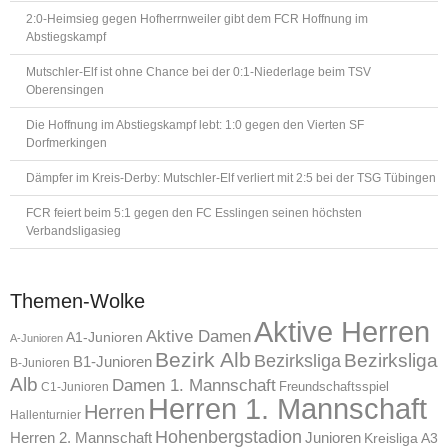
2:0-Heimsieg gegen Hofherrnweiler gibt dem FCR Hoffnung im
Abstiegskampf
Mutschler-Elf ist ohne Chance bei der 0:1-Niederlage beim TSV
Oberensingen
Die Hoffnung im Abstiegskampf lebt: 1:0 gegen den Vierten SF
Dorfmerkingen
Dämpfer im Kreis-Derby: Mutschler-Elf verliert mit 2:5 bei der TSG Tübingen
FCR feiert beim 5:1 gegen den FC Esslingen seinen höchsten
Verbandsligasieg
Themen-Wolke
Aktive Herren
Aktive Damen
A1-Junioren
A-Junioren
Bezirk Alb
Bezirksliga
Bezirksliga
B1-Junioren
B-Junioren
Alb
Damen 1. Mannschaft
Freundschaftsspiel
C1-Junioren
Herren 1. Mannschaft
Herren
Hallenturnier
Hohenbergstadion
Herren 2. Mannschaft
Junioren
Kreisliga A3