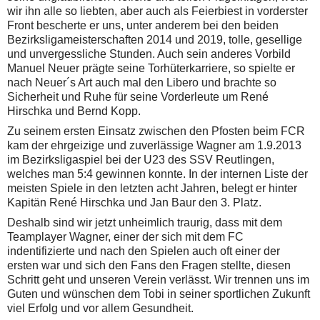
wir ihn alle so liebten, aber auch als Feierbiest in vorderster
Front bescherte er uns, unter anderem bei den beiden
Bezirksligameisterschaften 2014 und 2019, tolle, gesellige
und unvergessliche Stunden. Auch sein anderes Vorbild
Manuel Neuer prägte seine Torhüterkarriere, so spielte er
nach Neuer´s Art auch mal den Libero und brachte so
Sicherheit und Ruhe für seine Vorderleute um René
Hirschka und Bernd Kopp.
Zu seinem ersten Einsatz zwischen den Pfosten beim FCR
kam der ehrgeizige und zuverlässige Wagner am 1.9.2013
im Bezirksligaspiel bei der U23 des SSV Reutlingen,
welches man 5:4 gewinnen konnte. In der internen Liste der
meisten Spiele in den letzten acht Jahren, belegt er hinter
Kapitän René Hirschka und Jan Baur den 3. Platz.
Deshalb sind wir jetzt unheimlich traurig, dass mit dem
Teamplayer Wagner, einer der sich mit dem FC
indentifizierte und nach den Spielen auch oft einer der
ersten war und sich den Fans den Fragen stellte, diesen
Schritt geht und unseren Verein verlässt. Wir trennen uns im
Guten und wünschen dem Tobi in seiner sportlichen Zukunft
viel Erfolg und vor allem Gesundheit.