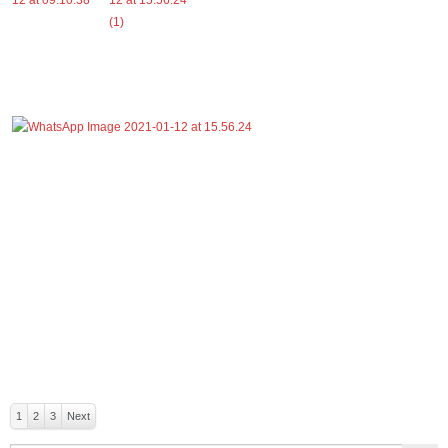
1
2
3
Next
Search Button