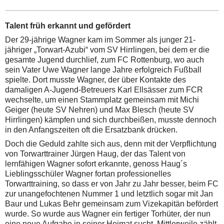
Talent früh erkannt und gefördert
Der 29-jährige Wagner kam im Sommer als junger 21-
jähriger „Torwart-Azubi“ vom SV Hirrlingen, bei dem er die
gesamte Jugend durchlief, zum FC Rottenburg, wo auch
sein Vater Uwe Wagner lange Jahre erfolgreich Fußball
spielte. Dort musste Wagner, der über Kontakte des
damaligen A-Jugend-Betreuers Karl Ellsässer zum FCR
wechselte, um einen Stammplatz gemeinsam mit Michi
Geiger (heute SV Nehren) und Max Blesch (heute SV
Hirrlingen) kämpfen und sich durchbeißen, musste dennoch
in den Anfangszeiten oft die Ersatzbank drücken.
Doch die Geduld zahlte sich aus, denn mit der Verpflichtung
von Torwarttrainer Jürgen Haug, der das Talent von
lernfähigen Wagner sofort erkannte, genoss Haug´s
Lieblingsschüler Wagner fortan professionelles
Torwarttraining, so dass er von Jahr zu Jahr besser, beim FC
zur unangefochtenen Nummer 1 und letztlich sogar mit Jan
Baur und Lukas Behr gemeinsam zum Vizekapitän befördert
wurde. So wurde aus Wagner ein fertiger Torhüter, der nun
eine neue Aufgabe in seiner Heimat sucht. Mittlerweile zählt