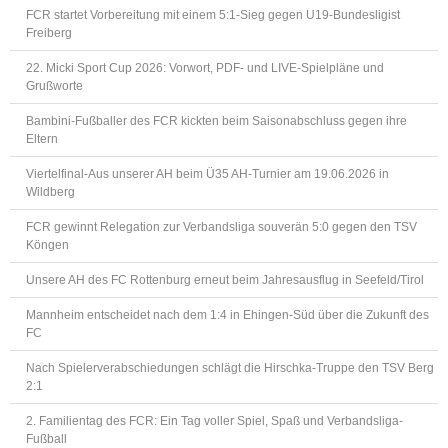
FCR startet Vorbereitung mit einem 5:1-Sieg gegen U19-Bundesligist
Freiberg
22. Micki Sport Cup 2026: Vorwort, PDF- und LIVE-Spielpläne und
Grußworte
Bambini-Fußballer des FCR kickten beim Saisonabschluss gegen ihre
Eltern
Viertelfinal-Aus unserer AH beim Ü35 AH-Turnier am 19.06.2026 in
Wildberg
FCR gewinnt Relegation zur Verbandsliga souverän 5:0 gegen den TSV
Köngen
Unsere AH des FC Rottenburg erneut beim Jahresausflug in Seefeld/Tirol
Mannheim entscheidet nach dem 1:4 in Ehingen-Süd über die Zukunft des
FC
Nach Spielerverabschiedungen schlägt die Hirschka-Truppe den TSV Berg
2:1
2. Familientag des FCR: Ein Tag voller Spiel, Spaß und Verbandsliga-
Fußball