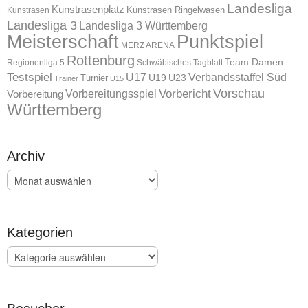
Landesliga
Kunstrasenplatz
Kunstrasen Ringelwasen
Kunstrasen
Landesliga 3
Landesliga 3 Württemberg
Meisterschaft
Punktspiel
MERZ ARENA
Rottenburg
Team Damen
Regionenliga 5
Schwäbisches Tagblatt
Testspiel
U17
Verbandsstaffel Süd
U19
Turnier
U23
Trainer
U15
Vorschau
Vorbereitungsspiel
Vorbericht
Vorbereitung
Württemberg
Archiv
Archiv
Kategorien
Kategorien