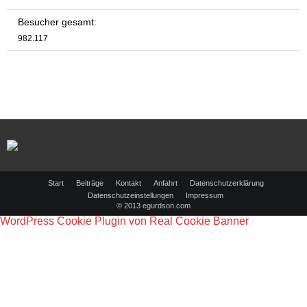
Besucher gesamt:
982.117
Start
Beiträge
Kontakt
Anfahrt
Datenschutzerklärung
Datenschutzeinstellungen
Impressum
© 2013 egurdson.com
WordPress Cookie Plugin von Real Cookie Banner