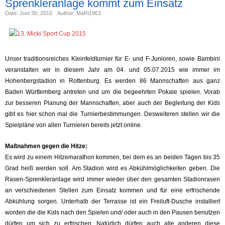
Sprenkleranlage kommt zum Einsatz
Date: Juni 30, 2015
Author: MaRi1963
Unser traditionsreiches Kleinfeldturnier für E- und F-Junioren, sowie Bambini
veranstalten wir in diesem Jahr am 04. und 05.07.2015 wie immer im
Hohenbergstadion in Rottenburg. Es werden 86 Mannschaften aus ganz
Baden Württemberg antreten und um die begeehrten Pokale spielen. Vorab
zur besseren Planung der Mannschaften, aber auch der Begleitung der Kids
gibt es hier schon mal die Turnierbestimmungen. Desweiteren stellen wir die
Spielpläne von allen Turnieren bereits jetzt online.
Maßnahmen gegen die Hitze:
Es wird zu einem Hitzemarathon kommen, bei dem es an beiden Tagen bis 35
Grad heiß werden soll. Am Stadion wird es Abkühlmöglichkeiten geben. Die
Rasen-Sprenkleranlage wird immer wieder über den gesamten Stadionrasen
an verschiedenen Stellen zum Einsatz kommen und für eine erfrischende
Abkühlung sorgen. Unterhalb der Terrasse ist ein Freiluft-Dusche installiert
worden die die Kids nach den Spielen und/ oder auch in den Pausen benutzen
dürfen um sich zu erfrischen. Natürlich dürfen auch alle anderen diese