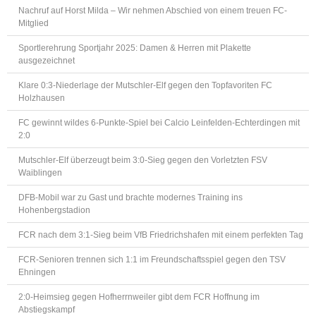
Nachruf auf Horst Milda – Wir nehmen Abschied von einem treuen FC-
Mitglied
Sportlerehrung Sportjahr 2025: Damen & Herren mit Plakette
ausgezeichnet
Klare 0:3-Niederlage der Mutschler-Elf gegen den Topfavoriten FC
Holzhausen
FC gewinnt wildes 6-Punkte-Spiel bei Calcio Leinfelden-Echterdingen mit
2:0
Mutschler-Elf überzeugt beim 3:0-Sieg gegen den Vorletzten FSV
Waiblingen
DFB-Mobil war zu Gast und brachte modernes Training ins
Hohenbergstadion
FCR nach dem 3:1-Sieg beim VfB Friedrichshafen mit einem perfekten Tag
FCR-Senioren trennen sich 1:1 im Freundschaftsspiel gegen den TSV
Ehningen
2:0-Heimsieg gegen Hofherrnweiler gibt dem FCR Hoffnung im
Abstiegskampf