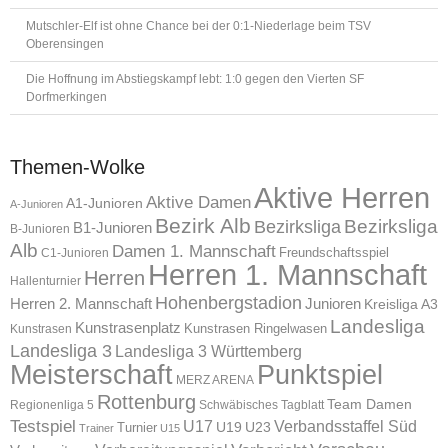
Mutschler-Elf ist ohne Chance bei der 0:1-Niederlage beim TSV
Oberensingen
Die Hoffnung im Abstiegskampf lebt: 1:0 gegen den Vierten SF
Dorfmerkingen
Themen-Wolke
Aktive Herren
Aktive Damen
A1-Junioren
A-Junioren
Bezirk Alb
Bezirksliga
Bezirksliga
B1-Junioren
B-Junioren
Alb
Damen 1. Mannschaft
Freundschaftsspiel
C1-Junioren
Herren 1. Mannschaft
Herren
Hallenturnier
Hohenbergstadion
Herren 2. Mannschaft
Junioren
Kreisliga A3
Landesliga
Kunstrasenplatz
Kunstrasen Ringelwasen
Kunstrasen
Landesliga 3
Landesliga 3 Württemberg
Meisterschaft
Punktspiel
MERZ ARENA
Rottenburg
Team Damen
Regionenliga 5
Schwäbisches Tagblatt
Testspiel
U17
Verbandsstaffel Süd
U19
Turnier
U23
Trainer
U15