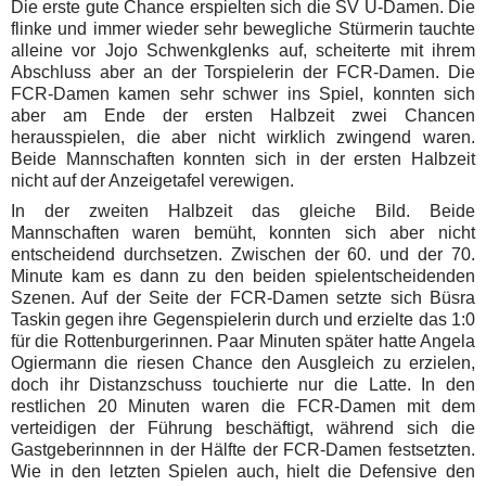
Die erste gute Chance erspielten sich die SV U-Damen. Die
flinke und immer wieder sehr bewegliche Stürmerin tauchte
alleine vor Jojo Schwenkglenks auf, scheiterte mit ihrem
Abschluss aber an der Torspielerin der FCR-Damen.
Die
FCR-Damen kamen sehr schwer ins Spiel, konnten sich
aber am Ende der ersten Halbzeit zwei Chancen
herausspielen, die aber nicht wirklich zwingend waren.
Beide Mannschaften konnten sich in der ersten Halbzeit
nicht auf der Anzeigetafel verewigen.
In der zweiten Halbzeit das gleiche Bild. Beide
Mannschaften waren bemüht, konnten sich aber nicht
entscheidend durchsetzen. Zwischen der 60. und der 70.
Minute kam es dann zu den beiden spielentscheidenden
Szenen. Auf der Seite der FCR-Damen setzte sich Büsra
Taskin gegen ihre Gegenspielerin durch und erzielte das 1:0
für die Rottenburgerinnen. Paar Minuten später hatte Angela
Ogiermann die riesen Chance den Ausgleich zu erzielen,
doch ihr Distanzschuss touchierte nur die Latte.
In den
restlichen 20 Minuten waren die FCR-Damen mit dem
verteidigen der Führung beschäftigt, während sich die
Gastgeberinnnen in der Hälfte der FCR-Damen festsetzten.
Wie in den letzten Spielen auch, hielt die Defensive den