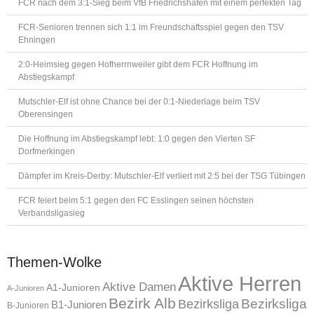
FCR nach dem 3:1-Sieg beim VfB Friedrichshafen mit einem perfekten Tag
FCR-Senioren trennen sich 1:1 im Freundschaftsspiel gegen den TSV
Ehningen
2:0-Heimsieg gegen Hofherrnweiler gibt dem FCR Hoffnung im
Abstiegskampf
Mutschler-Elf ist ohne Chance bei der 0:1-Niederlage beim TSV
Oberensingen
Die Hoffnung im Abstiegskampf lebt: 1:0 gegen den Vierten SF
Dorfmerkingen
Dämpfer im Kreis-Derby: Mutschler-Elf verliert mit 2:5 bei der TSG Tübingen
FCR feiert beim 5:1 gegen den FC Esslingen seinen höchsten
Verbandsligasieg
Themen-Wolke
Aktive Herren
Aktive Damen
A1-Junioren
A-Junioren
Bezirk Alb
Bezirksliga
Bezirksliga
B1-Junioren
B-Junioren