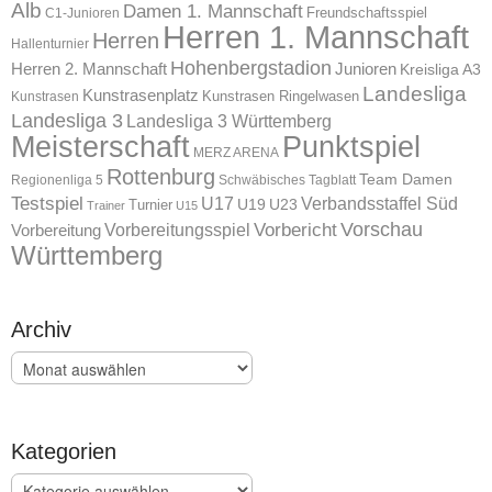
Alb
Damen 1. Mannschaft
Freundschaftsspiel
C1-Junioren
Herren 1. Mannschaft
Herren
Hallenturnier
Hohenbergstadion
Herren 2. Mannschaft
Junioren
Kreisliga A3
Landesliga
Kunstrasenplatz
Kunstrasen Ringelwasen
Kunstrasen
Landesliga 3
Landesliga 3 Württemberg
Meisterschaft
Punktspiel
MERZ ARENA
Rottenburg
Team Damen
Regionenliga 5
Schwäbisches Tagblatt
Testspiel
U17
Verbandsstaffel Süd
U19
Turnier
U23
Trainer
U15
Vorschau
Vorbereitungsspiel
Vorbericht
Vorbereitung
Württemberg
Archiv
Archiv
Kategorien
Kategorien