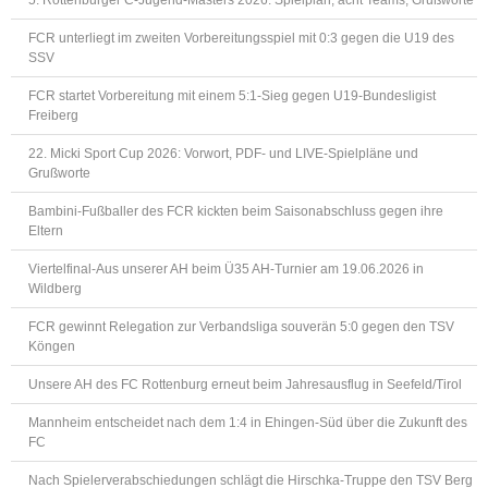
5. Rottenburger C-Jugend-Masters 2026: Spielplan, acht Teams, Grußworte
FCR unterliegt im zweiten Vorbereitungsspiel mit 0:3 gegen die U19 des
SSV
FCR startet Vorbereitung mit einem 5:1-Sieg gegen U19-Bundesligist
Freiberg
22. Micki Sport Cup 2026: Vorwort, PDF- und LIVE-Spielpläne und
Grußworte
Bambini-Fußballer des FCR kickten beim Saisonabschluss gegen ihre
Eltern
Viertelfinal-Aus unserer AH beim Ü35 AH-Turnier am 19.06.2026 in
Wildberg
FCR gewinnt Relegation zur Verbandsliga souverän 5:0 gegen den TSV
Köngen
Unsere AH des FC Rottenburg erneut beim Jahresausflug in Seefeld/Tirol
Mannheim entscheidet nach dem 1:4 in Ehingen-Süd über die Zukunft des
FC
Nach Spielerverabschiedungen schlägt die Hirschka-Truppe den TSV Berg