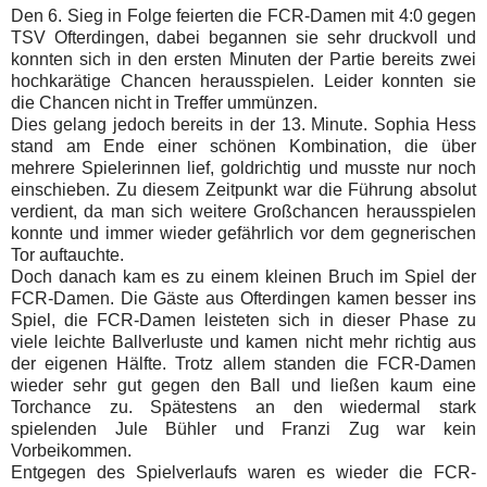
Den 6. Sieg in Folge feierten die FCR-Damen mit 4:0 gegen
TSV Ofterdingen, dabei
begannen sie sehr druckvoll und
konnten sich in den ersten Minuten der Partie bereits zwei
hochkarätige Chancen herausspielen. Leider konnten sie
die Chancen nicht in Treffer ummünzen.
Dies gelang jedoch bereits in der 13. Minute. Sophia Hess
stand am Ende einer schönen Kombination, die über
mehrere Spielerinnen lief, goldrichtig und musste nur noch
einschieben. Zu diesem Zeitpunkt war die Führung absolut
verdient, da man sich weitere Großchancen herausspielen
konnte und immer wieder gefährlich vor dem gegnerischen
Tor auftauchte.
Doch danach kam es zu einem kleinen Bruch im Spiel der
FCR-Damen. Die Gäste aus Ofterdingen kamen besser ins
Spiel, die FCR-Damen leisteten sich in dieser Phase zu
viele leichte Ballverluste und kamen nicht mehr richtig aus
der eigenen Hälfte. Trotz allem standen die FCR-Damen
wieder sehr gut gegen den Ball und ließen kaum eine
Torchance zu. Spätestens an den wiedermal stark
spielenden Jule Bühler und Franzi Zug war kein
Vorbeikommen.
Entgegen des Spielverlaufs waren es wieder die FCR-