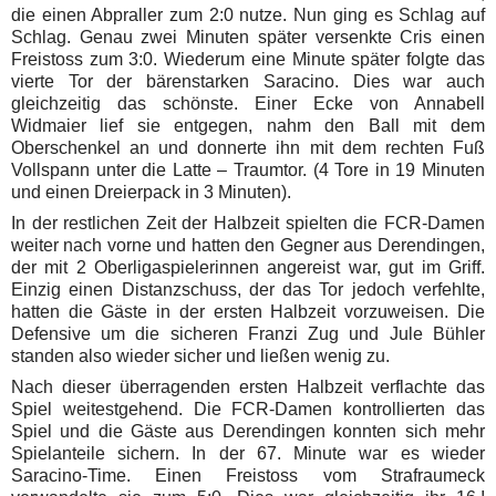
die einen Abpraller zum 2:0 nutze. Nun ging es Schlag auf
Schlag. Genau zwei Minuten später versenkte Cris einen
Freistoss zum 3:0. Wiederum eine Minute später folgte das
vierte Tor der bärenstarken Saracino. Dies war auch
gleichzeitig das schönste. Einer Ecke von Annabell
Widmaier lief sie entgegen, nahm den Ball mit dem
Oberschenkel an und donnerte ihn mit dem rechten Fuß
Vollspann unter die Latte – Traumtor. (4 Tore in 19 Minuten
und einen Dreierpack in 3 Minuten).
In der restlichen Zeit der Halbzeit spielten die FCR-Damen
weiter nach vorne und hatten den Gegner aus Derendingen,
der mit 2 Oberligaspielerinnen angereist war, gut im Griff.
Einzig einen Distanzschuss, der das Tor jedoch verfehlte,
hatten die Gäste in der ersten Halbzeit vorzuweisen. Die
Defensive um die sicheren Franzi Zug und Jule Bühler
standen also wieder sicher und ließen wenig zu.
Nach dieser überragenden ersten Halbzeit verflachte das
Spiel weitestgehend. Die FCR-Damen kontrollierten das
Spiel und die Gäste aus Derendingen konnten sich mehr
Spielanteile sichern.
In der 67. Minute war es wieder
Saracino-Time. Einen Freistoss vom Strafraumeck