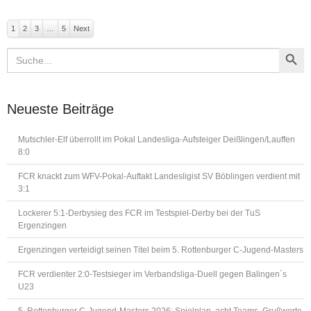
1
2
3
…
5
Next
Search Button
Search
for:
Neueste Beiträge
Mutschler-Elf überrollt im Pokal Landesliga-Aufsteiger Deißlingen/Lauffen
8:0
FCR knackt zum WFV-Pokal-Auftakt Landesligist SV Böblingen verdient mit
3:1
Lockerer 5:1-Derbysieg des FCR im Testspiel-Derby bei der TuS
Ergenzingen
Ergenzingen verteidigt seinen Titel beim 5. Rottenburger C-Jugend-Masters
FCR verdienter 2:0-Testsieger im Verbandsliga-Duell gegen Balingen´s
U23