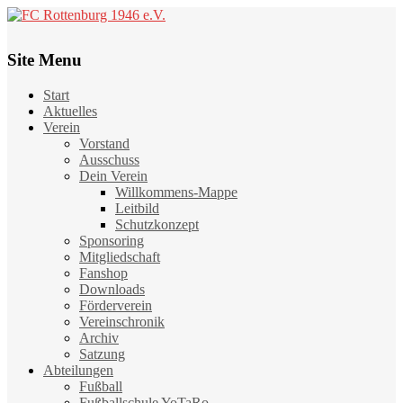
Site Menu
Start
Aktuelles
Verein
Vorstand
Ausschuss
Dein Verein
Willkommens-Mappe
Leitbild
Schutzkonzept
Sponsoring
Mitgliedschaft
Fanshop
Downloads
Förderverein
Vereinschronik
Archiv
Satzung
Abteilungen
Fußball
Fußballschule YoTaRo