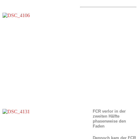
FCR verlor in der
zweiten Hälfte
phasenweise den
Faden
Dennoch kam der FCR