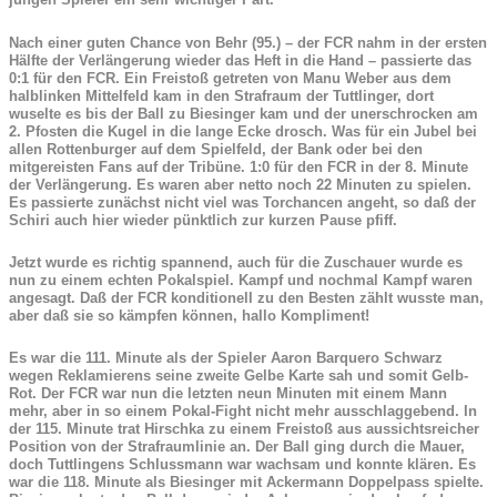
Nach einer guten Chance von Behr (95.) – der FCR nahm in der ersten
Hälfte der Verlängerung wieder das Heft in die Hand – passierte das
0:1 für den FCR. Ein Freistoß getreten von Manu Weber aus dem
halblinken Mittelfeld kam in den Strafraum der Tuttlinger, dort
wuselte es bis der Ball zu Biesinger kam und der unerschrocken am
2. Pfosten die Kugel in die lange Ecke drosch. Was für ein Jubel bei
allen Rottenburger auf dem Spielfeld, der Bank oder bei den
mitgereisten Fans auf der Tribüne. 1:0 für den FCR in der 8. Minute
der Verlängerung. Es waren aber netto noch 22 Minuten zu spielen.
Es passierte zunächst nicht viel was Torchancen angeht, so daß der
Schiri auch hier wieder pünktlich zur kurzen Pause pfiff.
Jetzt wurde es richtig spannend, auch für die Zuschauer wurde es
nun zu einem echten Pokalspiel. Kampf und nochmal Kampf waren
angesagt. Daß der FCR konditionell zu den Besten zählt wusste man,
aber daß sie so kämpfen können, hallo Kompliment!
Es war die 111. Minute als der Spieler Aaron Barquero Schwarz
wegen Reklamierens seine zweite Gelbe Karte sah und somit Gelb-
Rot. Der FCR war nun die letzten neun Minuten mit einem Mann
mehr, aber in so einem Pokal-Fight nicht mehr ausschlaggebend. In
der 115. Minute trat Hirschka zu einem Freistoß aus aussichtsreicher
Position von der Strafraumlinie an. Der Ball ging durch die Mauer,
doch Tuttlingens Schlussmann war wachsam und konnte klären. Es
war die 118. Minute als Biesinger mit Ackermann Doppelpass spielte.