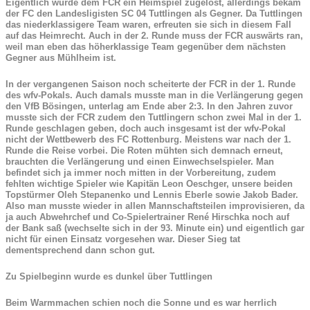
Eigentlich wurde dem FCR ein Heimspiel zugelost, allerdings bekam
der FC den Landesligisten SC 04 Tuttlingen als Gegner. Da Tuttlingen
das niederklassigere Team waren, erfreuten sie sich in diesem Fall
auf das Heimrecht. Auch in der 2. Runde muss der FCR auswärts ran,
weil man eben das höherklassige Team gegenüber dem nächsten
Gegner aus Mühlheim ist.
In der vergangenen Saison noch scheiterte der FCR in der 1. Runde
des wfv-Pokals. Auch damals musste man in die Verlängerung gegen
den VfB Bösingen, unterlag am Ende aber 2:3. In den Jahren zuvor
musste sich der FCR zudem den Tuttlingern schon zwei Mal in der 1.
Runde geschlagen geben, doch auch insgesamt ist der wfv-Pokal
nicht der Wettbewerb des FC Rottenburg. Meistens war nach der 1.
Runde die Reise vorbei. Die Roten mühten sich demnach erneut,
brauchten die Verlängerung und einen Einwechselspieler. Man
befindet sich ja immer noch mitten in der Vorbereitung, zudem
fehlten wichtige Spieler wie Kapitän Leon Oeschger, unsere beiden
Topstürmer Oleh Stepanenko und Lennis Eberle sowie Jakob Bader.
Also man musste wieder in allen Mannschaftsteilen improvisieren, da
ja auch Abwehrchef und Co-Spielertrainer René Hirschka noch auf
der Bank saß (wechselte sich in der 93. Minute ein) und eigentlich gar
nicht für einen Einsatz vorgesehen war. Dieser Sieg tat
dementsprechend dann schon gut.
Zu Spielbeginn wurde es dunkel über Tuttlingen
Beim Warmmachen schien noch die Sonne und es war herrlich