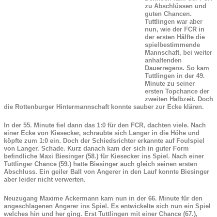
zu Abschlüssen und
guten Chancen.
Tuttlingen war aber
nun, wie der FCR in
der ersten Hälfte die
spielbestimmende
Mannschaft, bei weiter
anhaltenden
Dauerregens. So kam
Tuttlingen in der 49.
Minute zu seiner
ersten Topchance der
zweiten Halbzeit. Doch
die Rottenburger Hintermannschaft konnte sauber zur Ecke klären.
In der 55. Minute fiel dann das 1:0 für den FCR, dachten viele. Nach
einer Ecke von Kiesecker, schraubte sich Langer in die Höhe und
köpfte zum 1:0 ein. Doch der Schiedsrichter erkannte auf Foulspiel
von Langer. Schade. Kurz danach kam der sich in guter Form
befindliche Maxi Biesinger (58.) für Kiesecker ins Spiel. Nach einer
Tuttlinger Chance (59.) hatte Biesinger auch gleich seinen ersten
Abschluss. Ein geiler Ball von Angerer in den Lauf konnte Biesinger
aber leider nicht verwerten.
Neuzugang Maxime Ackermann kam nun in der 66. Minute für den
angeschlagenen Angerer ins Spiel. Es entwickelte sich nun ein Spiel
welches hin und her ging. Erst Tuttlingen mit einer Chance (67.),