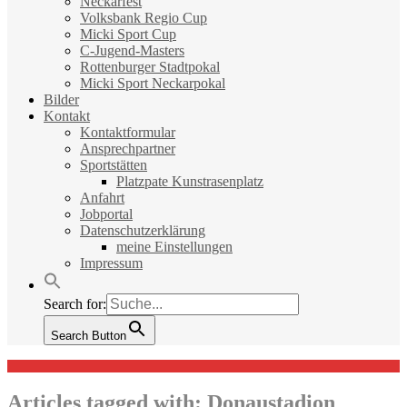
Neckarfest
Volksbank Regio Cup
Micki Sport Cup
C-Jugend-Masters
Rottenburger Stadtpokal
Micki Sport Neckarpokal
Bilder
Kontakt
Kontaktformular
Ansprechpartner
Sportstätten
Platzpate Kunstrasenplatz
Anfahrt
Jobportal
Datenschutzerklärung
meine Einstellungen
Impressum
Search for:
Search Button
Articles tagged with:
Donaustadion