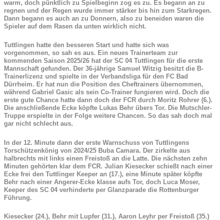
warm, doch pünktlich zu Spielbeginn zog es zu. Es begann an zu
regnen und der Regen wurde immer stärker bis hin zum Starkregen.
Dann begann es auch an zu Donnern, also zu beneiden waren die
Spieler auf dem Rasen da unten wirklich nicht.
Tuttlingen hatte den besseren Start und hatte sich was
vorgenommen, so sah es aus. Ein neues Trainerteam zur
kommenden Saison 2025/26 hat der SC 04 Tuttlingen für die erste
Mannschaft gefunden. Der 36-jährige Samuel Witzig besitzt die B-
Trainerlizenz und spielte in der Verbandsliga für den FC Bad
Dürrheim. Er hat nun die Position des Cheftrainers übernommen,
während Gabriel Gasic als sein Co-Trainer fungieren wird. Doch die
erste gute Chance hatte dann doch der FCR durch Moritz Rohrer (6.).
Die anschließende Ecke köpfte Lukas Behr übers Tor. Die Mutschler-
Truppe erspielte in der Folge weitere Chancen. So das sah doch mal
gar nicht schlecht aus.
In der 12. Minute dann der erste Warnschuss von Tuttlingens
Torschützenkönig von 2024/25 Buba Camara. Der zirkelte aus
halbrechts mit links einen Freistoß an die Latte. Die nächsten zehn
Minuten gehörten klar dem FCR. Julian Kiesecker schießt nach einer
Ecke frei den Tuttlinger Keeper an (17.), eine Minute später köpfte
Behr nach einer Angerer-Ecke klasse aufs Tor, doch Luca Moser,
Keeper des SC 04 verhinderte per Glanzparade die Rottenburger
Führung.
Kiesecker (24.), Behr mit Lupfer (31.), Aaron Leyhr per Freistoß (35.)