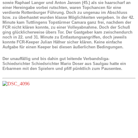
sowie Raphael Langer und Anton Jansen (45.) als sie haarscharf an
einer Hereingabe vorbei rutschten, waren Topchancen für eine
verdiente Rottenburger Führung. Doch zu ungenau im Abschluss
bzw. zu überhastet wurden klasse Möglichkeiten vergeben. In der 42.
Minute kam Tuttlingens Topstürmer Camara ganz frei, nachdem der
FCR nicht klären konnte, zu einer Volleyabnahme. Doch der Schuß
ging glücklicherweise übers Tor. Der Gastgeber kam zwischendurch
noch in 22. und 31. Minute zu Entlastungsangriffen, doch jeweils
konnte FCR-Keeper Julian Häfner sicher klären. Keine einfache
Aufgabe für einen Keeper bei diesen äußerlichen Bedingungen.
Der unauffällig und bis dahin gut leitende Verbandsliga-
Schiedsrichter Schiedsrichter Mario Doser aus Saulgau hatte ein
Erbarmen mit den Spielern und pfiff pünktlich zum Pausentee.