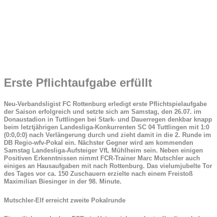
Erste Pflichtaufgabe erfüllt
Neu-Verbandsligist FC Rottenburg erledigt erste Pflichtspielaufgabe
der Saison erfolgreich und setzte sich am Samstag, den 26.07. im
Donaustadion in Tuttlingen bei Stark- und Dauerregen denkbar knapp
beim letztjährigen Landesliga-Konkurrenten SC 04 Tuttlingen mit 1:0
(0:0,0:0) nach Verlängerung durch und zieht damit in die 2. Runde im
DB Regio-wfv-Pokal ein. Nächster Gegner wird am kommenden
Samstag Landesliga-Aufsteiger VfL Mühlheim sein. Neben einigen
Positiven Erkenntnissen nimmt FCR-Trainer Marc Mutschler auch
einiges an Hausaufgaben mit nach Rottenburg. Das vielumjubelte Tor
des Tages vor ca. 150 Zuschauern erzielte nach einem Freistoß
Maximilian Biesinger in der 98. Minute.
Mutschler-Elf erreicht zweite Pokalrunde