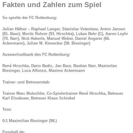
Fakten und Zahlen zum Spiel
So spielte der FC Rottenburg
:
Julian Häfner – Raphael Langer, Stanislav Votentsev, Anton Jansen
(81. Baur), Moritz Rohrer (93. Hirschka), Lukas Behr (C), Aaron Leyhr
(70. Narr), Nick Heberle, Manuel Weber, Daniel Angerer (66.
Ackermann), Julian M. Kiesecker (58. Biesinger)
Auswechselbank des FC Rottenburg:
René Hirschka, Dario Bedic, Jan Baur, Bastian Narr, Maximilan
Biesinger, Luca Alfonzo, Maxime Ackermann
Trainer- und Betreuerstab:
Trainer Marc Mutschler, Co-Spielertrainer René Hirschka, Betreuer
Karl Elssässer, Betreuer Klaus Schiebel
Tore:
0:1 Maximilian Biesinger (98.)
Fussball.de: