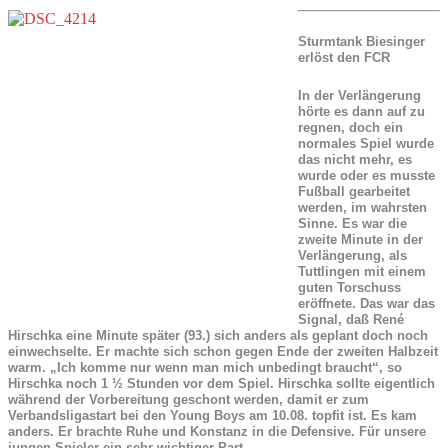
Sturmtank Biesinger
erlöst den FCR
In der Verlängerung
hörte es dann auf zu
regnen, doch ein
normales Spiel wurde
das nicht mehr, es
wurde oder es musste
Fußball gearbeitet
werden, im wahrsten
Sinne. Es war die
zweite Minute in der
Verlängerung, als
Tuttlingen mit einem
guten Torschuss
eröffnete. Das war das
Signal, daß René
Hirschka eine Minute später (93.) sich anders als geplant doch noch
einwechselte. Er machte sich schon gegen Ende der zweiten Halbzeit
warm. „Ich komme nur wenn man mich unbedingt braucht“, so
Hirschka noch 1 ½ Stunden vor dem Spiel. Hirschka sollte eigentlich
während der Vorbereitung geschont werden, damit er zum
Verbandsligastart bei den Young Boys am 10.08. topfit ist. Es kam
anders. Er brachte Ruhe und Konstanz in die Defensive. Für unsere
jungen Spieler ein sehr wichtiger Part.