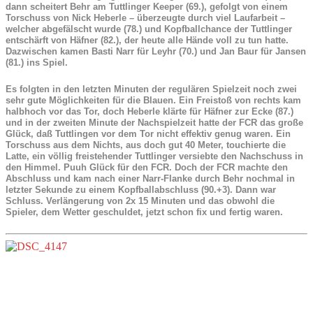
dann scheitert Behr am Tuttlinger Keeper (69.), gefolgt von einem
Torschuss von Nick Heberle – überzeugte durch viel Laufarbeit –
welcher abgefälscht wurde (78.) und Kopfballchance der Tuttlinger
entschärft von Häfner (82.), der heute alle Hände voll zu tun hatte.
Dazwischen kamen Basti Narr für Leyhr (70.) und Jan Baur für Jansen
(81.) ins Spiel.
Es folgten in den letzten Minuten der regulären Spielzeit noch zwei
sehr gute Möglichkeiten für die Blauen. Ein Freistoß von rechts kam
halbhoch vor das Tor, doch Heberle klärte für Häfner zur Ecke (87.)
und in der zweiten Minute der Nachspielzeit hatte der FCR das große
Glück, daß Tuttlingen vor dem Tor nicht effektiv genug waren. Ein
Torschuss aus dem Nichts, aus doch gut 40 Meter, touchierte die
Latte, ein völlig freistehender Tuttlinger versiebte den Nachschuss in
den Himmel. Puuh Glück für den FCR. Doch der FCR machte den
Abschluss und kam nach einer Narr-Flanke durch Behr nochmal in
letzter Sekunde zu einem Kopfballabschluss (90.+3). Dann war
Schluss. Verlängerung von 2x 15 Minuten und das obwohl die
Spieler, dem Wetter geschuldet, jetzt schon fix und fertig waren.