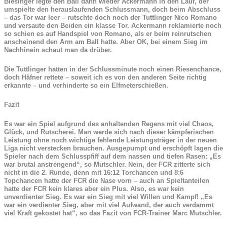
Biesinger legte den Ball dann wieder Ackermann in den Lauf, der
umspielte den herauslaufenden Schlussmann, doch beim Abschluss
– das Tor war leer – rutschte doch noch der Tuttlinger Nico Romano
und versaute den Beiden ein klasse Tor. Ackermann reklamierte noch
so schien es auf Handspiel von Romano, als er beim reinrutschen
anscheinend den Arm am Ball hatte. Aber OK, bei einem Sieg im
Nachhinein schaut man da drüber.
Die Tuttlinger hatten in der Schlussminute noch einen Riesenchance,
doch Häfner rettete – soweit ich es von den anderen Seite richtig
erkannte – und verhinderte so ein Elfmeterschießen.
Fazit
Es war ein Spiel aufgrund des anhaltenden Regens mit viel Chaos,
Glück, und Rutscherei. Man werde sich nach dieser kämpferischen
Leistung ohne noch wichtige fehlende Leistungsträger in der neuen
Liga nicht verstecken brauchen. Ausgepumpt und erschöpft lagen die
Spieler nach dem Schlusspfiff auf dem nassen und tiefen Rasen: „Es
war brutal anstrengend“, so Mutschler. Nein, der FCR zitterte sich
nicht in die 2. Runde, denn mit 16:12 Torchancen und 8:6
Topchancen hatte der FCR die Nase vorn – auch an Spieltanteilen
hatte der FCR kein klares aber ein Plus. Also, es war kein
unverdienter Sieg. Es war ein Sieg mit viel Willen und Kampf! „Es
war ein verdienter Sieg, aber mit viel Aufwand, der auch verdammt
viel Kraft gekostet hat“, so das Fazit von FCR-Trainer Marc Mutschler.