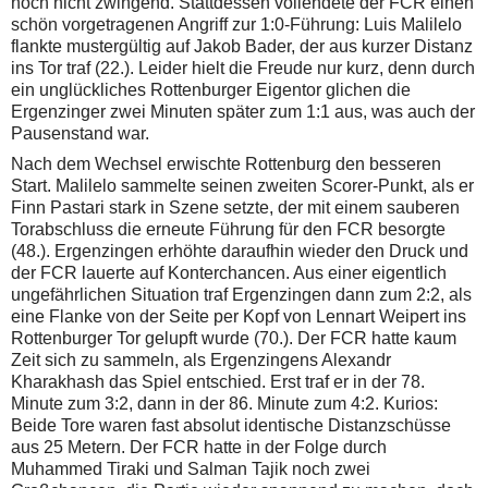
noch nicht zwingend. Stattdessen vollendete der FCR einen
schön vorgetragenen Angriff zur 1:0-Führung: Luis Malilelo
flankte mustergültig auf Jakob Bader, der aus kurzer Distanz
ins Tor traf (22.). Leider hielt die Freude nur kurz, denn durch
ein unglückliches Rottenburger Eigentor glichen die
Ergenzinger zwei Minuten später zum 1:1 aus, was auch der
Pausenstand war.
Nach dem Wechsel erwischte Rottenburg den besseren
Start. Malilelo sammelte seinen zweiten Scorer-Punkt, als er
Finn Pastari stark in Szene setzte, der mit einem sauberen
Torabschluss die erneute Führung für den FCR besorgte
(48.). Ergenzingen erhöhte daraufhin wieder den Druck und
der FCR lauerte auf Konterchancen. Aus einer eigentlich
ungefährlichen Situation traf Ergenzingen dann zum 2:2, als
eine Flanke von der Seite per Kopf von Lennart Weipert ins
Rottenburger Tor gelupft wurde (70.). Der FCR hatte kaum
Zeit sich zu sammeln, als Ergenzingens Alexandr
Kharakhash das Spiel entschied. Erst traf er in der 78.
Minute zum 3:2, dann in der 86. Minute zum 4:2. Kurios:
Beide Tore waren fast absolut identische Distanzschüsse
aus 25 Metern. Der FCR hatte in der Folge durch
Muhammed Tiraki und Salman Tajik noch zwei