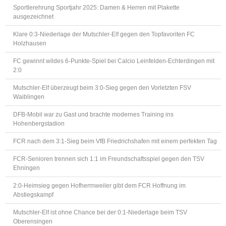
Sportlerehrung Sportjahr 2025: Damen & Herren mit Plakette
ausgezeichnet
Klare 0:3-Niederlage der Mutschler-Elf gegen den Topfavoriten FC
Holzhausen
FC gewinnt wildes 6-Punkte-Spiel bei Calcio Leinfelden-Echterdingen mit
2:0
Mutschler-Elf überzeugt beim 3:0-Sieg gegen den Vorletzten FSV
Waiblingen
DFB-Mobil war zu Gast und brachte modernes Training ins
Hohenbergstadion
FCR nach dem 3:1-Sieg beim VfB Friedrichshafen mit einem perfekten Tag
FCR-Senioren trennen sich 1:1 im Freundschaftsspiel gegen den TSV
Ehningen
2:0-Heimsieg gegen Hofherrnweiler gibt dem FCR Hoffnung im
Abstiegskampf
Mutschler-Elf ist ohne Chance bei der 0:1-Niederlage beim TSV
Oberensingen