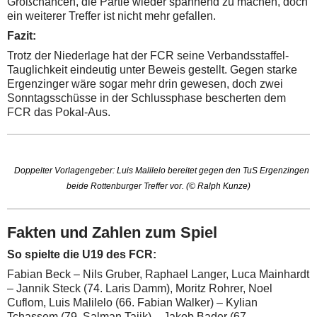
Großchancen, die Partie wieder spannend zu machen, doch
ein weiterer Treffer ist nicht mehr gefallen.
Fazit:
Trotz der Niederlage hat der FCR seine Verbandsstaffel-
Tauglichkeit eindeutig unter Beweis gestellt. Gegen starke
Ergenzinger wäre sogar mehr drin gewesen, doch zwei
Sonntagsschüsse in der Schlussphase bescherten dem
FCR das Pokal-Aus.
Doppelter Vorlagengeber: Luis Malilelo bereitet gegen den TuS Ergenzingen
beide Rottenburger Treffer vor. (© Ralph Kunze)
Fakten und Zahlen zum Spiel
So spielte die U19 des FCR:
Fabian Beck – Nils Gruber, Raphael Langer, Luca Mainhardt
– Jannik Steck (74. Laris Damm), Moritz Rohrer, Noel
Cuflom, Luis Malilelo (66. Fabian Walker) – Kylian
Tchassem (79. Salman Tajik) – Jakob Bader (67.