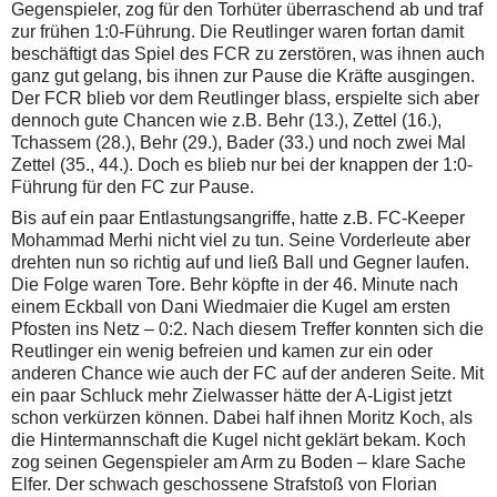
Gegenspieler, zog für den Torhüter überraschend ab und traf
zur frühen 1:0-Führung. Die Reutlinger waren fortan damit
beschäftigt das Spiel des FCR zu zerstören, was ihnen auch
ganz gut gelang, bis ihnen zur Pause die Kräfte ausgingen.
Der FCR blieb vor dem Reutlinger blass, erspielte sich aber
dennoch gute Chancen wie z.B. Behr (13.), Zettel (16.),
Tchassem (28.), Behr (29.), Bader (33.) und noch zwei Mal
Zettel (35., 44.). Doch es blieb nur bei der knappen der 1:0-
Führung für den FC zur Pause.
Bis auf ein paar Entlastungsangriffe, hatte z.B. FC-Keeper
Mohammad Merhi nicht viel zu tun. Seine Vorderleute aber
drehten nun so richtig auf und ließ Ball und Gegner laufen.
Die Folge waren Tore. Behr köpfte in der 46. Minute nach
einem Eckball von Dani Wiedmaier die Kugel am ersten
Pfosten ins Netz – 0:2. Nach diesem Treffer konnten sich die
Reutlinger ein wenig befreien und kamen zur ein oder
anderen Chance wie auch der FC auf der anderen Seite. Mit
ein paar Schluck mehr Zielwasser hätte der A-Ligist jetzt
schon verkürzen können. Dabei half ihnen Moritz Koch, als
die Hintermannschaft die Kugel nicht geklärt bekam. Koch
zog seinen Gegenspieler am Arm zu Boden – klare Sache
Elfer. Der schwach geschossene Strafstoß von Florian