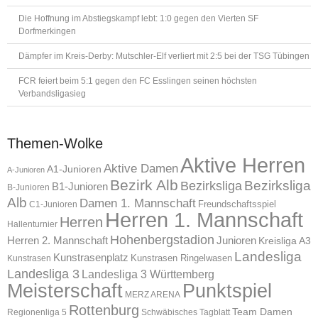
Die Hoffnung im Abstiegskampf lebt: 1:0 gegen den Vierten SF
Dorfmerkingen
Dämpfer im Kreis-Derby: Mutschler-Elf verliert mit 2:5 bei der TSG Tübingen
FCR feiert beim 5:1 gegen den FC Esslingen seinen höchsten
Verbandsligasieg
Themen-Wolke
Aktive Herren
Aktive Damen
A1-Junioren
A-Junioren
Bezirk Alb
Bezirksliga
Bezirksliga
B1-Junioren
B-Junioren
Alb
Damen 1. Mannschaft
Freundschaftsspiel
C1-Junioren
Herren 1. Mannschaft
Herren
Hallenturnier
Hohenbergstadion
Herren 2. Mannschaft
Junioren
Kreisliga A3
Landesliga
Kunstrasenplatz
Kunstrasen Ringelwasen
Kunstrasen
Landesliga 3
Landesliga 3 Württemberg
Meisterschaft
Punktspiel
MERZ ARENA
Rottenburg
Team Damen
Regionenliga 5
Schwäbisches Tagblatt