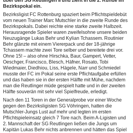
über den SG Reutlingen II und zieht in die 2. Runde im
Bezirkspokal ein.
Bezirksligist FC Rottenburg spaziert beim Pflichtspieldebüt
vom neuen Trainer Marc Mutschler in die zweite Runde des
Bezirkspokals. Dabei reichte eine starke zweite Halbzeit.
Herausragende Spieler waren zweifelsohne unsere beiden
Neuzugänge Lukas Behr und Kylian Tchassem. Routinier
Behr glänzte mit einem Viererpack und der 18-jährige
Tchassem machte zwei Tore selber und bereitete drei vor.
Ohne 15! – also ohne Hirschka, Baur, Gampert, Vetter,
Oeschger, Francisco, Blesch, Häfner, Rosato, Tobi
Wiedmaier, Diedhiou, Liss, Hägele, Narr und Schmiedel
musste der FC im Pokal seine erste Pflichtaufgabe erfüllen
und das haben sie in der ersten Hälfte mit Mühe, nachdem
man die Reutlinger müde gespielt hatte und in der zweiten
Hälfte souverän mit sehr viel Spielfreude, erledigt.
Nach den 11 Toren in der Generalprobe vor einer Woche
gegen den Bezirksligisten SG Vöhringen, hatten die
Mutschler-Jungs Lust auf mehr und legten im ersten
Pflichtspieleinsatz gleich 7 Tore nach. Beim A-Ligisten und
2. Mannschaft der SG Reutlingen ließen die Jungs um
Kapitän Lukas Behr nichts anbrennen und hätten das Spiel