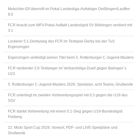
Mutschler-Elf überrollt im Pokal Landesliga-Aufsteiger Deißlingen/Lauffen
8:0
FCR knackt zum WFV-Pokal-Auftakt Landesligist SV Böblingen verdient mit
3:1
Lockerer 5:1-Derbysieg des FCR im Testspiel-Derby bei der TuS
Ergenzingen
Ergenzingen verteidigt seinen Titel beim 5. Rottenburger C-Jugend-Masters
FCR verdienter 2:0-Testsieger im Verbandsliga-Duell gegen Balingen´s
U23
5. Rottenburger C-Jugend-Masters 2026: Spielplan, acht Teams, Grußworte
FCR unterliegt im zweiten Vorbereitungsspiel mit 0:3 gegen die U19 des
SSV
FCR startet Vorbereitung mit einem 5:1-Sieg gegen U19-Bundesligist
Freiberg
22. Micki Sport Cup 2026: Vorwort, PDF- und LIVE-Spielpläne und
Grußworte