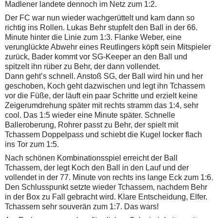
Madlener landete dennoch im Netz zum 1:2.
Der FC war nun wieder wachgerüttelt und kam dann so
richtig ins Rollen. Lukas Behr stupfelt den Ball in der 66.
Minute hinter die Linie zum 1:3. Flanke Weber, eine
verunglückte Abwehr eines Reutlingers köpft sein Mitspieler
zurück, Bader kommt vor SG-Keeper an den Ball und
spitzelt ihn rüber zu Behr, der dann vollendet.
Dann geht’s schnell. Anstoß SG, der Ball wird hin und her
geschoben, Koch geht dazwischen und legt ihn Tchassem
vor die Füße, der läuft ein paar Schritte und erzielt keine
Zeigerumdrehung später mit rechts stramm das 1:4, sehr
cool. Das 1:5 wieder eine Minute später. Schnelle
Balleroberung, Rohrer passt zu Behr, der spielt mit
Tchassem Doppelpass und schiebt die Kugel locker flach
ins Tor zum 1:5.
Nach schönen Kombinationsspiel erreicht der Ball
Tchassem, der legt Koch den Ball in den Lauf und der
vollendet in der 77. Minute von rechts ins lange Eck zum 1:6.
Den Schlusspunkt setzte wieder Tchassem, nachdem Behr
in der Box zu Fall gebracht wird. Klare Entscheidung, Elfer.
Tchassem sehr souverän zum 1:7. Das wars!