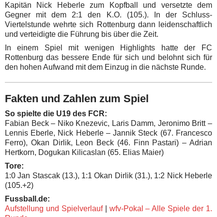
Kapitän Nick Heberle zum Kopfball und versetzte dem
Gegner mit dem 2:1 den K.O. (105.). In der Schluss-
Viertelstunde wehrte sich Rottenburg dann leidenschaftlich
und verteidigte die Führung bis über die Zeit.
In einem Spiel mit wenigen Highlights hatte der FC
Rottenburg das bessere Ende für sich und belohnt sich für
den hohen Aufwand mit dem Einzug in die nächste Runde.
Fakten und Zahlen zum Spiel
So spielte die U19 des FCR:
Fabian Beck – Niko Knezevic, Laris Damm, Jeronimo Britt –
Lennis Eberle, Nick Heberle – Jannik Steck (67. Francesco
Ferro), Okan Dirlik, Leon Beck (46. Finn Pastari) – Adrian
Hertkorn, Dogukan Kilicaslan (65. Elias Maier)
Tore:
1:0 Jan Stascak (13.), 1:1 Okan Dirlik (31.), 1:2 Nick Heberle
(105.+2)
Fussball.de:
Aufstellung und Spielverlauf
|
wfv-Pokal – Alle Spiele der 1.