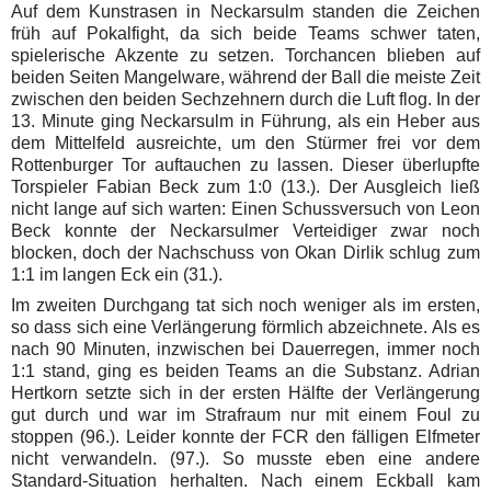
Auf dem Kunstrasen in Neckarsulm standen die Zeichen
früh auf Pokalfight, da sich beide Teams schwer taten,
spielerische Akzente zu setzen. Torchancen blieben auf
beiden Seiten Mangelware, während der Ball die meiste Zeit
zwischen den beiden Sechzehnern durch die Luft flog. In der
13. Minute ging Neckarsulm in Führung, als ein Heber aus
dem Mittelfeld ausreichte, um den Stürmer frei vor dem
Rottenburger Tor auftauchen zu lassen. Dieser überlupfte
Torspieler Fabian Beck zum 1:0 (13.). Der Ausgleich ließ
nicht lange auf sich warten: Einen Schussversuch von Leon
Beck konnte der Neckarsulmer Verteidiger zwar noch
blocken, doch der Nachschuss von Okan Dirlik schlug zum
1:1 im langen Eck ein (31.).
Im zweiten Durchgang tat sich noch weniger als im ersten,
so dass sich eine Verlängerung förmlich abzeichnete. Als es
nach 90 Minuten, inzwischen bei Dauerregen, immer noch
1:1 stand, ging es beiden Teams an die Substanz. Adrian
Hertkorn setzte sich in der ersten Hälfte der Verlängerung
gut durch und war im Strafraum nur mit einem Foul zu
stoppen (96.). Leider konnte der FCR den fälligen Elfmeter
nicht verwandeln. (97.). So musste eben eine andere
Standard-Situation herhalten. Nach einem Eckball kam