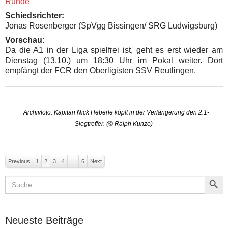
Runde
Schiedsrichter:
Jonas Rosenberger (SpVgg Bissingen/ SRG
Ludwigsburg
)
Vorschau:
Da die A1 in der Liga spielfrei ist, geht es erst wieder am
Dienstag (13.10.) um 18:30 Uhr im Pokal weiter. Dort
empfängt der FCR den Oberligisten SSV Reutlingen.
Archivfoto: Kapitän Nick Heberle köpft in der Verlängerung den 2:1-
Siegtreffer. (© Ralph Kunze)
Previous
1
2
3
4
…
6
Next
Search Button
Search
for:
Neueste Beiträge