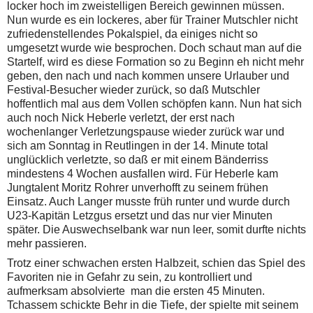
locker hoch im zweistelligen Bereich gewinnen müssen.
Nun wurde es ein lockeres, aber für Trainer Mutschler nicht
zufriedenstellendes Pokalspiel, da einiges nicht so
umgesetzt wurde wie besprochen. Doch schaut man auf die
Startelf, wird es diese Formation so zu Beginn eh nicht mehr
geben, den nach und nach kommen unsere Urlauber und
Festival-Besucher wieder zurück, so daß Mutschler
hoffentlich mal aus dem Vollen schöpfen kann. Nun hat sich
auch noch Nick Heberle verletzt, der erst nach
wochenlanger Verletzungspause wieder zurück war und
sich am Sonntag in Reutlingen in der 14. Minute total
unglücklich verletzte, so daß er mit einem Bänderriss
mindestens 4 Wochen ausfallen wird. Für Heberle kam
Jungtalent Moritz Rohrer unverhofft zu seinem frühen
Einsatz. Auch Langer musste früh runter und wurde durch
U23-Kapitän Letzgus ersetzt und das nur vier Minuten
später. Die Auswechselbank war nun leer, somit durfte nichts
mehr passieren.
Trotz einer schwachen ersten Halbzeit, schien das Spiel des
Favoriten nie in Gefahr zu sein, zu kontrolliert und
aufmerksam absolvierte man die ersten 45 Minuten.
Tchassem schickte Behr in die Tiefe, der spielte mit seinem