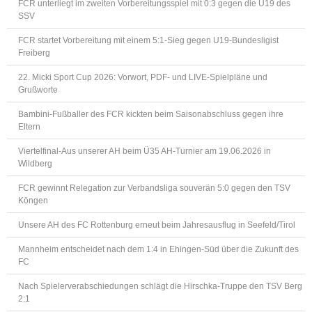
FCR unterliegt im zweiten Vorbereitungsspiel mit 0:3 gegen die U19 des
SSV
FCR startet Vorbereitung mit einem 5:1-Sieg gegen U19-Bundesligist
Freiberg
22. Micki Sport Cup 2026: Vorwort, PDF- und LIVE-Spielpläne und
Grußworte
Bambini-Fußballer des FCR kickten beim Saisonabschluss gegen ihre
Eltern
Viertelfinal-Aus unserer AH beim Ü35 AH-Turnier am 19.06.2026 in
Wildberg
FCR gewinnt Relegation zur Verbandsliga souverän 5:0 gegen den TSV
Köngen
Unsere AH des FC Rottenburg erneut beim Jahresausflug in Seefeld/Tirol
Mannheim entscheidet nach dem 1:4 in Ehingen-Süd über die Zukunft des
FC
Nach Spielerverabschiedungen schlägt die Hirschka-Truppe den TSV Berg
2:1