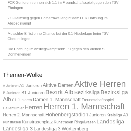
FCR-Senioren trennen sich 1:1 im Freundschaftsspiel gegen den TSV
Ehningen
2:0-Heimsieg gegen Hofherrnweiler gibt dem FCR Hoffnung im
Abstiegskampf
Mutschler-Elf ist ohne Chance bei der 0:1-Niederlage beim TSV
Oberensingen
Die Hoffnung im Abstiegskampf lebt: 1:0 gegen den Vierten SF
Dorfmerkingen
Themen-Wolke
Aktive Herren
Aktive Damen
A1-Junioren
A-Junioren
Bezirk Alb
Bezirksliga
Bezirksliga
B1-Junioren
B-Junioren
Alb
Damen 1. Mannschaft
Freundschaftsspiel
C1-Junioren
Herren 1. Mannschaft
Herren
Hallenturnier
Hohenbergstadion
Herren 2. Mannschaft
Junioren
Kreisliga A3
Landesliga
Kunstrasenplatz
Kunstrasen Ringelwasen
Kunstrasen
Landesliga 3
Landesliga 3 Württemberg