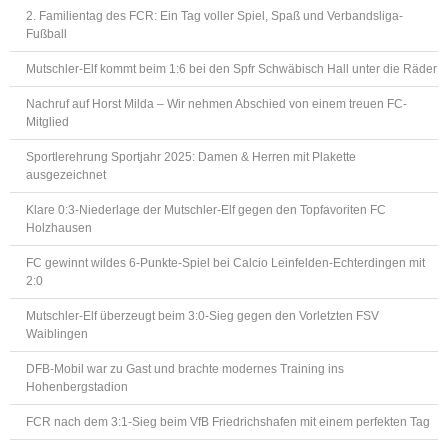
2. Familientag des FCR: Ein Tag voller Spiel, Spaß und Verbandsliga-
Fußball
Mutschler-Elf kommt beim 1:6 bei den Spfr Schwäbisch Hall unter die Räder
Nachruf auf Horst Milda – Wir nehmen Abschied von einem treuen FC-
Mitglied
Sportlerehrung Sportjahr 2025: Damen & Herren mit Plakette
ausgezeichnet
Klare 0:3-Niederlage der Mutschler-Elf gegen den Topfavoriten FC
Holzhausen
FC gewinnt wildes 6-Punkte-Spiel bei Calcio Leinfelden-Echterdingen mit
2:0
Mutschler-Elf überzeugt beim 3:0-Sieg gegen den Vorletzten FSV
Waiblingen
DFB-Mobil war zu Gast und brachte modernes Training ins
Hohenbergstadion
FCR nach dem 3:1-Sieg beim VfB Friedrichshafen mit einem perfekten Tag