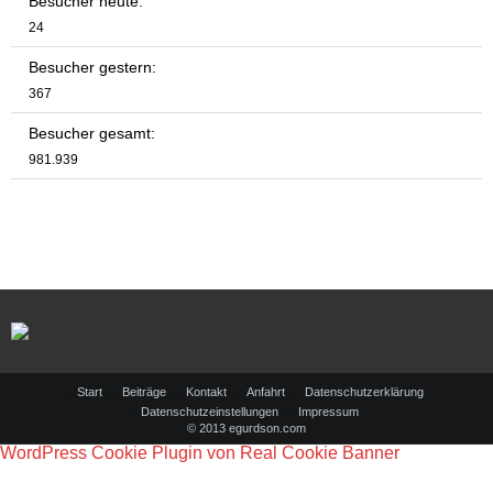
Besucher heute:
24
Besucher gestern:
367
Besucher gesamt:
981.939
Start
Beiträge
Kontakt
Anfahrt
Datenschutzerklärung
Datenschutzeinstellungen
Impressum
© 2013 egurdson.com
WordPress Cookie Plugin von Real Cookie Banner