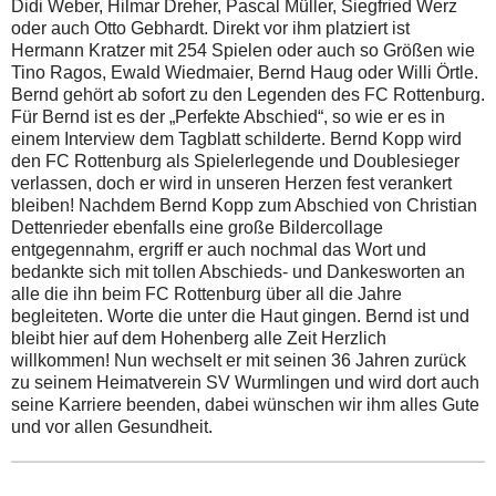
Didi Weber, Hilmar Dreher, Pascal Müller, Siegfried Werz
oder auch Otto Gebhardt. Direkt vor ihm platziert ist
Hermann Kratzer mit 254 Spielen oder auch so Größen wie
Tino Ragos, Ewald Wiedmaier, Bernd Haug oder Willi Örtle.
Bernd gehört ab sofort zu den Legenden des FC Rottenburg.
Für Bernd ist es der „Perfekte Abschied“, so wie er es in
einem Interview dem Tagblatt schilderte. Bernd Kopp wird
den FC Rottenburg als Spielerlegende und Doublesieger
verlassen, doch er wird in unseren Herzen fest verankert
bleiben! Nachdem Bernd Kopp zum Abschied von Christian
Dettenrieder ebenfalls eine große Bildercollage
entgegennahm, ergriff er auch nochmal das Wort und
bedankte sich mit tollen Abschieds- und Dankesworten an
alle die ihn beim FC Rottenburg über all die Jahre
begleiteten. Worte die unter die Haut gingen. Bernd ist und
bleibt hier auf dem Hohenberg alle Zeit Herzlich
willkommen! Nun wechselt er mit seinen 36 Jahren zurück
zu seinem Heimatverein SV Wurmlingen und wird dort auch
seine Karriere beenden, dabei wünschen wir ihm alles Gute
und vor allen Gesundheit.