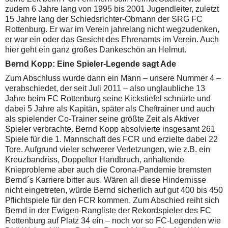
zudem 6 Jahre lang von 1995 bis 2001 Jugendleiter, zuletzt
15 Jahre lang der Schiedsrichter-Obmann der SRG FC
Rottenburg. Er war im Verein jahrelang nicht wegzudenken,
er war ein oder das Gesicht des Ehrenamts im Verein. Auch
hier geht ein ganz großes Dankeschön an Helmut.
Bernd Kopp: Eine Spieler-Legende sagt Ade
Zum Abschluss wurde dann ein Mann – unsere Nummer 4 –
verabschiedet, der seit Juli 2011 – also unglaubliche 13
Jahre beim FC Rottenburg seine Kickstiefel schnürte und
dabei 5 Jahre als Kapitän, später als Cheftrainer und auch
als spielender Co-Trainer seine größte Zeit als Aktiver
Spieler verbrachte. Bernd Kopp absolvierte insgesamt 261
Spiele für die 1. Mannschaft des FCR und erzielte dabei 22
Tore. Aufgrund vieler schwerer Verletzungen, wie z.B. ein
Kreuzbandriss, Doppelter Handbruch, anhaltende
Knieprobleme aber auch die Corona-Pandemie bremsten
Bernd´s Karriere bitter aus. Wären all diese Hindernisse
nicht eingetreten, würde Bernd sicherlich auf gut 400 bis 450
Pflichtspiele für den FCR kommen. Zum Abschied reiht sich
Bernd in der Ewigen-Rangliste der Rekordspieler des FC
Rottenburg auf Platz 34 ein – noch vor so FC-Legenden wie