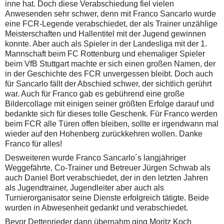
inne hat. Doch diese Verabschiedung fiel vielen
Anwesenden sehr schwer, denn mit Franco Sancarlo wurde
eine FCR-Legende verabschiedet, der als Trainer unzählige
Meisterschaften und Hallentitel mit der Jugend gewinnen
konnte. Aber auch als Spieler in der Landesliga mit der 1.
Mannschaft beim FC Rottenburg und ehemaliger Spieler
beim VfB Stuttgart machte er sich einen großen Namen, der
in der Geschichte des FCR unvergessen bleibt. Doch auch
für Sancarlo fällt der Abschied schwer, der sichtlich gerührt
war. Auch für Franco gab es gebührend eine große
Bildercollage mit einigen seiner größten Erfolge darauf und
bedankte sich für dieses tolle Geschenk. Für Franco werden
beim FCR alle Türen offen bleiben, sollte er irgendwann mal
wieder auf den Hohenberg zurückkehren wollen. Danke
Franco für alles!
Desweiteren wurde Franco Sancarlo´s langjähriger
Weggefährte, Co-Trainer und Betreuer Jürgen Schwab als
auch Daniel Bort verabschiedet, der in den letzten Jahren
als Jugendtrainer, Jugendleiter aber auch als
Turnierorganisator seine Dienste erfolgreich tätigte. Beide
wurden in Abwesenheit gedankt und verabschiedet.
Bevor Dettenrieder dann übernahm ging Moritz Koch