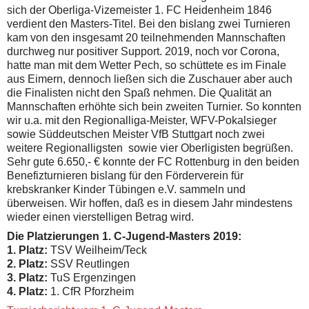
sich der Oberliga-Vizemeister 1. FC Heidenheim 1846
verdient den Masters-Titel. Bei den bislang zwei Turnieren
kam von den insgesamt 20 teilnehmenden Mannschaften
durchweg nur positiver Support. 2019, noch vor Corona,
hatte man mit dem Wetter Pech, so schüttete es im Finale
aus Eimern, dennoch ließen sich die Zuschauer aber auch
die Finalisten nicht den Spaß nehmen. Die Qualität an
Mannschaften erhöhte sich bein zweiten Turnier. So konnten
wir u.a. mit den Regionalliga-Meister, WFV-Pokalsieger
sowie Süddeutschen Meister VfB Stuttgart noch zwei
weitere Regionalligsten sowie vier Oberligisten begrüßen.
Sehr gute 6.650,- € konnte der FC Rottenburg in den beiden
Benefizturnieren bislang für den Förderverein für
krebskranker Kinder Tübingen e.V. sammeln und
überweisen. Wir hoffen, daß es in diesem Jahr mindestens
wieder einen vierstelligen Betrag wird.
Die Platzierungen 1. C-Jugend-Masters 2019:
1. Platz:
TSV Weilheim/Teck
2. Platz:
SSV Reutlingen
3. Platz:
TuS Ergenzingen
4. Platz:
1. CfR Pforzheim