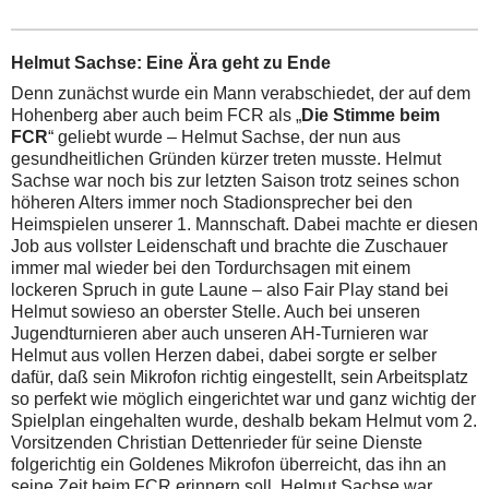
Helmut Sachse: Eine Ära geht zu Ende
Denn zunächst wurde ein Mann verabschiedet, der auf dem
Hohenberg aber auch beim FCR als „
Die Stimme beim
FCR
“ geliebt wurde – Helmut Sachse, der nun aus
gesundheitlichen Gründen kürzer treten musste. Helmut
Sachse war noch bis zur letzten Saison trotz seines schon
höheren Alters immer noch Stadionsprecher bei den
Heimspielen unserer 1. Mannschaft. Dabei machte er diesen
Job aus vollster Leidenschaft und brachte die Zuschauer
immer mal wieder bei den Tordurchsagen mit einem
lockeren Spruch in gute Laune – also Fair Play stand bei
Helmut sowieso an oberster Stelle. Auch bei unseren
Jugendturnieren aber auch unseren AH-Turnieren war
Helmut aus vollen Herzen dabei, dabei sorgte er selber
dafür, daß sein Mikrofon richtig eingestellt, sein Arbeitsplatz
so perfekt wie möglich eingerichtet war und ganz wichtig der
Spielplan eingehalten wurde, deshalb bekam Helmut vom 2.
Vorsitzenden Christian Dettenrieder für seine Dienste
folgerichtig ein Goldenes Mikrofon überreicht, das ihn an
seine Zeit beim FCR erinnern soll. Helmut Sachse war