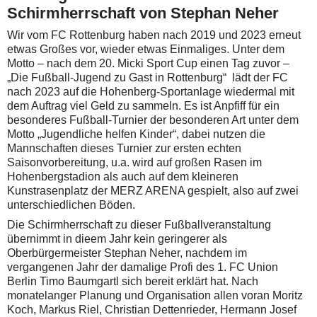
Schirmherrschaft von Stephan Neher
Wir vom FC Rottenburg haben nach 2019 und 2023 erneut
etwas Großes vor, wieder etwas Einmaliges. Unter dem
Motto – nach dem 20. Micki Sport Cup einen Tag zuvor –
„Die Fußball-Jugend zu Gast in Rottenburg“ lädt der FC
nach 2023 auf die Hohenberg-Sportanlage wiedermal mit
dem Auftrag viel Geld zu sammeln. Es ist Anpfiff für ein
besonderes Fußball-Turnier der besonderen Art unter dem
Motto „Jugendliche helfen Kinder“, dabei nutzen die
Mannschaften dieses Turnier zur ersten echten
Saisonvorbereitung, u.a. wird auf großen Rasen im
Hohenbergstadion als auch auf dem kleineren
Kunstrasenplatz der MERZ ARENA gespielt, also auf zwei
unterschiedlichen Böden.
Die Schirmherrschaft zu dieser Fußballveranstaltung
übernimmt in dieem Jahr kein geringerer als
Oberbürgermeister Stephan Neher, nachdem im
vergangenen Jahr der damalige Profi des 1. FC Union
Berlin Timo Baumgartl sich bereit erklärt hat. Nach
monatelanger Planung und Organisation allen voran Moritz
Koch, Markus Riel, Christian Dettenrieder, Hermann Josef