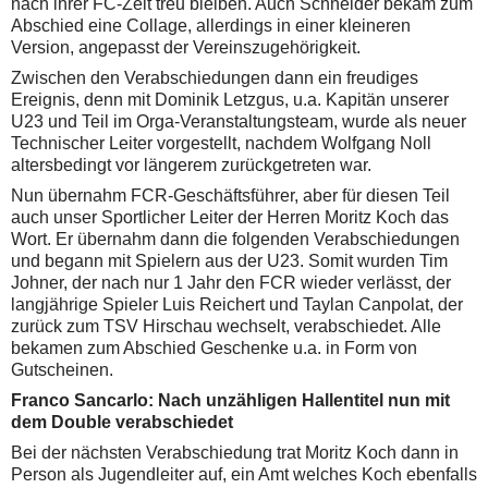
nach ihrer FC-Zeit treu bleiben. Auch Schneider bekam zum
Abschied eine Collage, allerdings in einer kleineren
Version, angepasst der Vereinszugehörigkeit.
Zwischen den Verabschiedungen dann ein freudiges
Ereignis, denn mit Dominik Letzgus, u.a. Kapitän unserer
U23 und Teil im Orga-Veranstaltungsteam, wurde als neuer
Technischer Leiter vorgestellt, nachdem Wolfgang Noll
altersbedingt vor längerem zurückgetreten war.
Nun übernahm FCR-Geschäftsführer, aber für diesen Teil
auch unser Sportlicher Leiter der Herren Moritz Koch das
Wort. Er übernahm dann die folgenden Verabschiedungen
und begann mit Spielern aus der U23. Somit wurden Tim
Johner, der nach nur 1 Jahr den FCR wieder verlässt, der
langjährige Spieler Luis Reichert und Taylan Canpolat, der
zurück zum TSV Hirschau wechselt, verabschiedet. Alle
bekamen zum Abschied Geschenke u.a. in Form von
Gutscheinen.
Franco Sancarlo: Nach unzähligen Hallentitel nun mit
dem Double verabschiedet
Bei der nächsten Verabschiedung trat Moritz Koch dann in
Person als Jugendleiter auf, ein Amt welches Koch ebenfalls