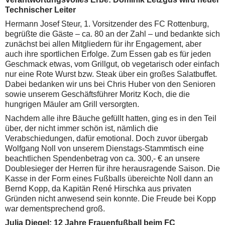
Technischer Leiter
Hermann Josef Steur, 1. Vorsitzender des FC Rottenburg,
begrüßte die Gäste – ca. 80 an der Zahl – und bedankte sich
zunächst bei allen Mitgliedern für ihr Engagement, aber
auch ihre sportlichen Erfolge. Zum Essen gab es für jeden
Geschmack etwas, vom Grillgut, ob vegetarisch oder einfach
nur eine Rote Wurst bzw. Steak über ein großes Salatbuffet.
Dabei bedanken wir uns bei Chris Huber von den Senioren
sowie unserem Geschäftsführer Moritz Koch, die die
hungrigen Mäuler am Grill versorgten.
Nachdem alle ihre Bäuche gefüllt hatten, ging es in den Teil
über, der nicht immer schön ist, nämlich die
Verabschiedungen, dafür emotional. Doch zuvor übergab
Wolfgang Noll von unserem Dienstags-Stammtisch eine
beachtlichen Spendenbetrag von ca. 300,- € an unsere
Doublesieger der Herren für ihre herausragende Saison. Die
Kasse in der Form eines Fußballs übereichte Noll dann an
Bernd Kopp, da Kapitän René Hirschka aus privaten
Gründen nicht anwesend sein konnte. Die Freude bei Kopp
war dementsprechend groß.
Julia Diegel: 12 Jahre Frauenfußball beim FC