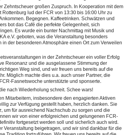
er Zehntscheuer großen Zuspruch. In Kooperation mit dem
 Rottenburg lud der FCR von 13:30 bis 16:00 Uhr zu
 „Ankommen. Begegnen. Kaffeetrinken. Schwätzen und
rs bot das Café die perfekte Gelegenheit, sich
ringen. Es wurde ein bunter Nachmittag mit Musik und
A e.V. geboten, was die Veranstaltung besonders
n in der besonderen Atmosphäre einen Ort zum Verweilen
sveranstaltungen in der Zehntscheuer ein voller Erfolg
tive Resonanz und die ausgelassene Stimmung der
ichtigen Weg sind, und wir freuen uns bereits auf die
. Möglich machte dies u.a. auch unser Partner, die
FCR-Fasnetswoche unterstützte und sponserte.
 die nach Wiederholung schreit. Schee wars!
 Mitarbeitern, insbesondere den engagierten Aktiven
llig zur Verfügung gestellt haben, herzlich danken. Sie
z, um für ausreichend Nachschub zu sorgen und die
nnen wir von einer erfolgreichen und gelungenen FCR-
nitiv fortgesetzt werden soll und sicherlich auch wird.
 Veranstaltung beigetragen, und wir sind dankbar für die
se Tradition fortzuführen. Wir freuen uns bereits auf die