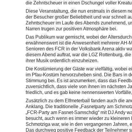
die Zehntscheuer in einen Dschungel voller Kreatu
Diese Veranstaltung, die nun erstmals in diesem n
der Besucher großer Beliebtheit und war schnell aus
Zehntscheuer im Laufe des Abends zunehmend, un
Narren trugen zur positiven Atmosphäre bei.
Das Publikum war gemischt, wobei der Altersdurch
erwähnenswert ist die Anwesenheit mehrerer AH-Ma
Senioren des FCR in der Volksbank Arena aktiv wa
diesem Abend auftrat, war die LGZ Rottenburg, die
ihrer Musik ordentlich einzuheizen.
Die Kostümierung der Gäste war vielfältig, wobei 
im Pfau-Kostüm hervorzuheben sind. Die Bars in de
Stimmung bei. Es ist anzumerken, dass das Feedba
zuversichtlich, dass viele von ihnen im nächsten 
friedlich, und es gab keine nennenswerten Vorfälle
Zusätzlich zu dem Elfmeterball fanden auch die a
Anklang. Die traditionelle „Fasnetparty am Schmo
„FCR-Party am Fasnet-Samschdig“ mit DJ Andy wa
besucht, auch wenn es immer wieder zu kleineren
Schmotziga war, wie in den vergangenen Jahren, ei
Das durchweg positive Feedback der Teilnehmer spr