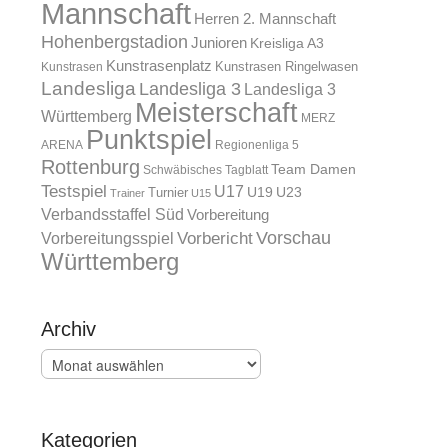
Mannschaft
Herren 2. Mannschaft
Hohenbergstadion
Junioren
Kreisliga A3
Kunstrasenplatz
Kunstrasen Ringelwasen
Kunstrasen
Landesliga
Landesliga 3
Landesliga 3
Meisterschaft
Württemberg
MERZ
Punktspiel
ARENA
Regionenliga 5
Rottenburg
Team Damen
Schwäbisches Tagblatt
Testspiel
U17
U19
Turnier
U23
Trainer
U15
Verbandsstaffel Süd
Vorbereitung
Vorschau
Vorbereitungsspiel
Vorbericht
Württemberg
Archiv
Archiv
Kategorien