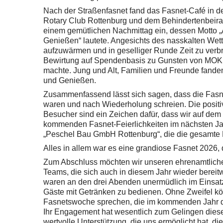
Nach der Straßenfasnet fand das Fasnet-Café in d
Rotary Club Rottenburg und dem Behindertenbeirat
einem gemütlichen Nachmittag ein, dessen Motto
Genießen“ lautete. Angesichts des nasskalten Wette
aufzuwärmen und in geselliger Runde Zeit zu verb
Bewirtung auf Spendenbasis zu Gunsten von MOKK
machte. Jung und Alt, Familien und Freunde fande
und Genießen.
Zusammenfassend lässt sich sagen, dass die Fasnet
waren und nach Wiederholung schreien. Die posi
Besucher sind ein Zeichen dafür, dass wir auf dem r
kommenden Fasnet-Feierlichkeiten im nächsten Jahr
„Peschel Bau GmbH Rottenburg“, die die gesamte 
Alles in allem war es eine grandiose Fasnet 2026,
Zum Abschluss möchten wir unseren ehrenamtlichen
Teams, die sich auch in diesem Jahr wieder bereitwi
waren an den drei Abenden unermüdlich im Einsat
Gäste mit Getränken zu bedienen. Ohne Zweifel kö
Fasnetswoche sprechen, die im kommenden Jahr defi
Ihr Engagement hat wesentlich zum Gelingen dieser
wertvolle Unterstützung, die uns ermöglicht hat, die