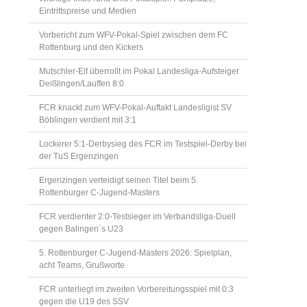
Eintrittspreise und Medien
Vorbericht zum WFV-Pokal-Spiel zwischen dem FC
Rottenburg und den Kickers
Mutschler-Elf überrollt im Pokal Landesliga-Aufsteiger
Deißlingen/Lauffen 8:0
FCR knackt zum WFV-Pokal-Auftakt Landesligist SV
Böblingen verdient mit 3:1
Lockerer 5:1-Derbysieg des FCR im Testspiel-Derby bei
der TuS Ergenzingen
Ergenzingen verteidigt seinen Titel beim 5.
Rottenburger C-Jugend-Masters
FCR verdienter 2:0-Testsieger im Verbandsliga-Duell
gegen Balingen´s U23
5. Rottenburger C-Jugend-Masters 2026: Spielplan,
acht Teams, Grußworte
FCR unterliegt im zweiten Vorbereitungsspiel mit 0:3
gegen die U19 des SSV