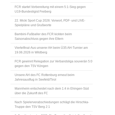
FCR startet Vorbereitung mit einem 5:1-Sieg gegen
U19-Bundesligist Freiberg
22. Micki Sport Cup 2026: Vorwort, PDF- und LIVE-
Spielpläne und Grußworte
Bambini-Fußballer des FCR kickten beim
Saisonabschluss gegen ihre Eltern
Viertelfinal-Aus unserer AH beim Ü35 AH-Turnier am
19.06.2026 in Wildberg
FCR gewinnt Relegation zur Verbandsliga souverän 5:0
gegen den TSV Köngen
Unsere AH des FC Rottenburg erneut beim
Jahresausflug in Seefeld/Tirol
Mannheim entscheidet nach dem 1:4 in Ehingen-Süd
über die Zukunft des FC
Nach Spielerverabschiedungen schlägt die Hirschka-
Truppe den TSV Berg 2:1