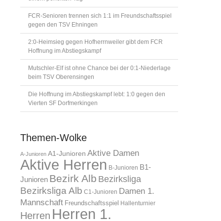
FCR-Senioren trennen sich 1:1 im Freundschaftsspiel
gegen den TSV Ehningen
2:0-Heimsieg gegen Hofherrnweiler gibt dem FCR
Hoffnung im Abstiegskampf
Mutschler-Elf ist ohne Chance bei der 0:1-Niederlage
beim TSV Oberensingen
Die Hoffnung im Abstiegskampf lebt: 1:0 gegen den
Vierten SF Dorfmerkingen
Themen-Wolke
Aktive Damen
A1-Junioren
A-Junioren
Aktive Herren
B1-
B-Junioren
Bezirk Alb
Bezirksliga
Junioren
Bezirksliga Alb
Damen 1.
C1-Junioren
Mannschaft
Freundschaftsspiel
Hallenturnier
Herren 1.
Herren