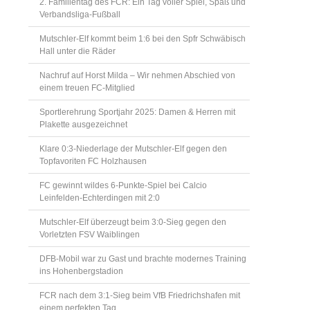
2. Familientag des FCR: Ein Tag voller Spiel, Spaß und
Verbandsliga-Fußball
Mutschler-Elf kommt beim 1:6 bei den Spfr Schwäbisch
Hall unter die Räder
Nachruf auf Horst Milda – Wir nehmen Abschied von
einem treuen FC-Mitglied
Sportlerehrung Sportjahr 2025: Damen & Herren mit
Plakette ausgezeichnet
Klare 0:3-Niederlage der Mutschler-Elf gegen den
Topfavoriten FC Holzhausen
FC gewinnt wildes 6-Punkte-Spiel bei Calcio
Leinfelden-Echterdingen mit 2:0
Mutschler-Elf überzeugt beim 3:0-Sieg gegen den
Vorletzten FSV Waiblingen
DFB-Mobil war zu Gast und brachte modernes Training
ins Hohenbergstadion
FCR nach dem 3:1-Sieg beim VfB Friedrichshafen mit
einem perfekten Tag