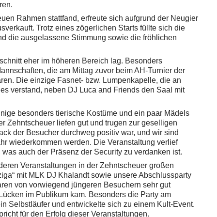
ren.
euen Rahmen stattfand, erfreute sich aufgrund der Neugier
verkauft. Trotz eines zögerlichen Starts füllte sich die
d die ausgelassene Stimmung sowie die fröhlichen
schnitt eher im höheren Bereich lag. Besonders
nnschaften, die am Mittag zuvor beim AH-Turnier der
ren. Die einzige Fasnet- bzw. Lumpenkapelle, die an
 es verstand, neben DJ Luca and Friends den Saal mit
einige besonders tierische Kostüme und ein paar Mädels
r Zehntscheuer liefen gut und trugen zur geselligen
ck der Besucher durchweg positiv war, und wir sind
Jahr wiederkommen werden. Die Veranstaltung verlief
, was auch der Präsenz der Security zu verdanken ist.
nderen Veranstaltungen in der Zehntscheuer großen
tziga“ mit MLK DJ Khalandt sowie unsere Abschlussparty
ren von vorwiegend jüngeren Besuchern sehr gut
 Lücken im Publikum kam. Besonders die Party am
n Selbstläufer und entwickelte sich zu einem Kult-Event.
icht für den Erfolg dieser Veranstaltungen.