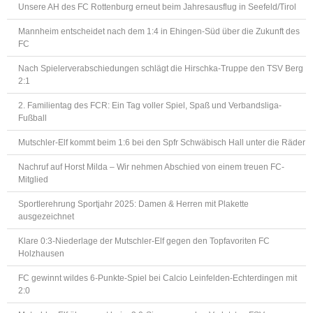
Unsere AH des FC Rottenburg erneut beim Jahresausflug in Seefeld/Tirol
Mannheim entscheidet nach dem 1:4 in Ehingen-Süd über die Zukunft des
FC
Nach Spielerverabschiedungen schlägt die Hirschka-Truppe den TSV Berg
2:1
2. Familientag des FCR: Ein Tag voller Spiel, Spaß und Verbandsliga-
Fußball
Mutschler-Elf kommt beim 1:6 bei den Spfr Schwäbisch Hall unter die Räder
Nachruf auf Horst Milda – Wir nehmen Abschied von einem treuen FC-
Mitglied
Sportlerehrung Sportjahr 2025: Damen & Herren mit Plakette
ausgezeichnet
Klare 0:3-Niederlage der Mutschler-Elf gegen den Topfavoriten FC
Holzhausen
FC gewinnt wildes 6-Punkte-Spiel bei Calcio Leinfelden-Echterdingen mit
2:0