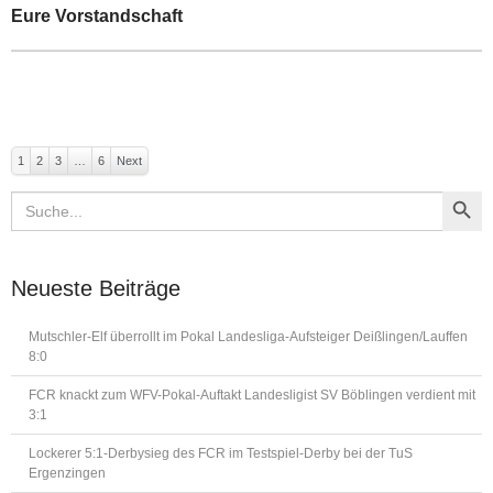
Eure Vorstandschaft
1
2
3
…
6
Next
Search Button
Search
for:
Neueste Beiträge
Mutschler-Elf überrollt im Pokal Landesliga-Aufsteiger Deißlingen/Lauffen
8:0
FCR knackt zum WFV-Pokal-Auftakt Landesligist SV Böblingen verdient mit
3:1
Lockerer 5:1-Derbysieg des FCR im Testspiel-Derby bei der TuS
Ergenzingen