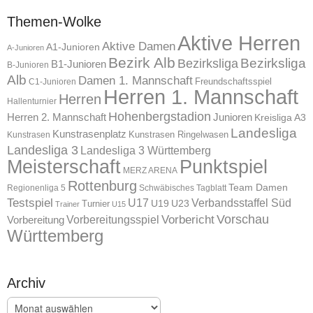
Themen-Wolke
Aktive Herren
Aktive Damen
A1-Junioren
A-Junioren
Bezirk Alb
Bezirksliga
Bezirksliga
B1-Junioren
B-Junioren
Alb
Damen 1. Mannschaft
Freundschaftsspiel
C1-Junioren
Herren 1. Mannschaft
Herren
Hallenturnier
Hohenbergstadion
Herren 2. Mannschaft
Junioren
Kreisliga A3
Landesliga
Kunstrasenplatz
Kunstrasen Ringelwasen
Kunstrasen
Landesliga 3
Landesliga 3 Württemberg
Meisterschaft
Punktspiel
MERZ ARENA
Rottenburg
Team Damen
Regionenliga 5
Schwäbisches Tagblatt
Testspiel
U17
Verbandsstaffel Süd
U19
Turnier
U23
Trainer
U15
Vorschau
Vorbereitungsspiel
Vorbericht
Vorbereitung
Württemberg
Archiv
Archiv