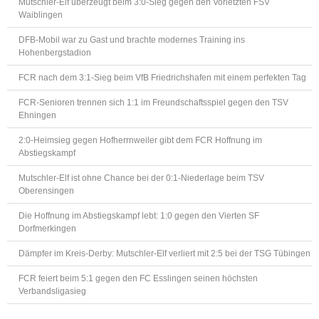
Mutschler-Elf überzeugt beim 3:0-Sieg gegen den Vorletzten FSV
Waiblingen
DFB-Mobil war zu Gast und brachte modernes Training ins
Hohenbergstadion
FCR nach dem 3:1-Sieg beim VfB Friedrichshafen mit einem perfekten Tag
FCR-Senioren trennen sich 1:1 im Freundschaftsspiel gegen den TSV
Ehningen
2:0-Heimsieg gegen Hofherrnweiler gibt dem FCR Hoffnung im
Abstiegskampf
Mutschler-Elf ist ohne Chance bei der 0:1-Niederlage beim TSV
Oberensingen
Die Hoffnung im Abstiegskampf lebt: 1:0 gegen den Vierten SF
Dorfmerkingen
Dämpfer im Kreis-Derby: Mutschler-Elf verliert mit 2:5 bei der TSG Tübingen
FCR feiert beim 5:1 gegen den FC Esslingen seinen höchsten
Verbandsligasieg