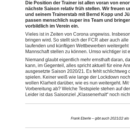
Die Position der Trainer ist allen voran von eno
nächste Saison relativ früh stellen. Wir freuen
und seinem Trainerstab mit Bernd Kopp und Jürg
passen menschlich super ins Team und bringen 
vorbildlich im Verein ein.
Vieles ist in Zeiten von Corona ungewiss. Insbeso
bringen wird. So stellt sich der FCR aber auch all
laufenden und künftigen Wettbewerben weitergeht u
Mannschaft stellen zu können. Umso wichtiger ist es
Niemand glaubt eigentlich mehr ernsthaft daran, 
kann, im Gegenteil, alles spricht aktuell für eine 
ausgesetzte Saison 2020/21. Es fehlt schlichtweg 
spielen. Keiner weiß wie lange der Lockdown noch a
wollen Klarheit darüber, wie es nun weitergeht. Mi
Vorbereitung ab? Welche Testspiele stehen auf de
Leider ist das Saisonziel „Klassenerhalt“ noch nicht
Frank Eberle – gibt auch 2021/22 als 