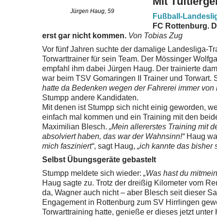
Mit Tüftlerge
Jürgen Haug, 59
Fußball-Landesl
FC Rottenburg. Da
erst gar nicht kommen.
Von Tobias Zug
Vor fünf Jahren suchte der damalige Landesliga-
Torwarttrainer für sein Team. Der Mössinger Wolfg
empfahl ihm dabei Jürgen Haug.
Der trainierte da
war beim TSV Gomaringen II Trainer und Torwart. S
hatte da Bedenken wegen der Fahrerei immer von 
Stumpp andere Kandidaten.
Mit denen ist Stumpp sich nicht einig geworden, we
einfach mal kommen und ein Training mit den bei
Maximilian Blesch.
„Mein allererstes Training mit 
absolviert haben, das war der Wahnsinn!“
Haug
wa
mich fasziniert“
, sagt Haug,
„ich kannte das bisher 
Selbst Übungsgeräte gebastelt
Stumpp meldete sich wieder:
„Was hast du mitmein
Haug sagte zu. Trotz der dreißig Kilometer vom Reu
da, Wagner auch nicht – aber Blesch seit dieser S
Engagement in Rottenburg
zum SV Hirrlingen gewe
Torwarttraining hatte, genieße er dieses jetzt unte