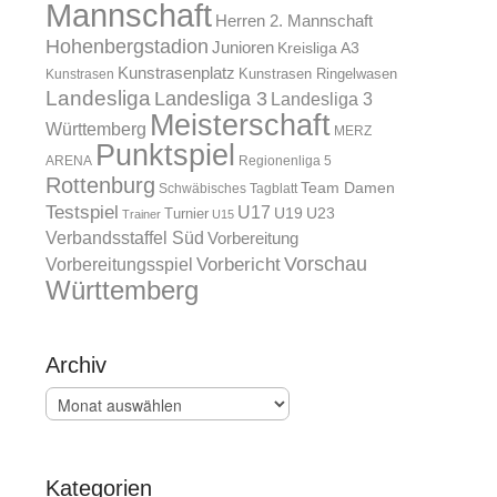
Mannschaft
Herren 2. Mannschaft
Hohenbergstadion
Junioren
Kreisliga A3
Kunstrasenplatz
Kunstrasen Ringelwasen
Kunstrasen
Landesliga
Landesliga 3
Landesliga 3
Meisterschaft
Württemberg
MERZ
Punktspiel
ARENA
Regionenliga 5
Rottenburg
Team Damen
Schwäbisches Tagblatt
Testspiel
U17
U19
Turnier
U23
Trainer
U15
Verbandsstaffel Süd
Vorbereitung
Vorschau
Vorbereitungsspiel
Vorbericht
Württemberg
Archiv
Archiv
Kategorien