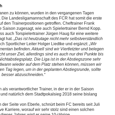
ch
 planen zu können, wurden in den vergangenen Tagen
t. Die Landesligamannschaft des FCR hat somit die erste
 den Trainerpositionen getroffen. Cheftrainer Frank
e Saison zugesagt, wie auch Spielertrainer Bernd Kopp.
dass auch Torspielertrainer Jürgen Haug für eine weitere
gt hat.
„Das ist heutzutage nicht mehr selbstverständlich
 sich Sportlicher Leiter Holger Liedtke und ergänzt:
„Wir
entan befinden. Aktuell sind wir Viertletzter und belegen
icht unser Ziel, allerdings sind es auch nur drei Punkte bis
chtabstiegsplatz. Die Liga ist in der Abstiegszone sehr
ndwann wieder auf dem Platz stehen können, müssen wir
den Tag legen, um in der geplanten Abstiegsrunde, sollte
n, besser abzuschneiden.“
 als verantwortlicher Trainer, in der er in der Saison
t und natürlich dem Stadtpokalsieg 2018 seine bislang
 der Seite von Eberle, schnürt beim FC bereits seit Juli
ve Karriere, worauf wir sehr stolz sind einen solchen
 dieses Jahres wird er seine 10-jährige