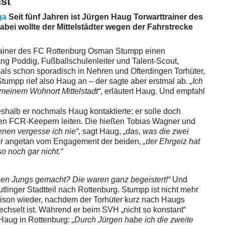
ist
iga
Seit fünf Jahren ist Jürgen Haug Torwarttrainer des
bei wollte der Mittelstädter wegen der Fahrstrecke
Trainer des FC Rottenburg Osman Stumpp einen
ang Poddig, Fußballschulenleiter und Talent-Scout,
mals schon sporadisch in Nehren und Ofterdingen Torhüter,
tumpp rief also Haug an – der sagte aber erstmal ab.
„Ich
meinem Wohnort Mittelstadt“
, erläutert Haug. Und empfahl
shalb er nochmals Haug kontaktierte; er solle doch
den FCR-Keepern leiten. Die hießen Tobias Wagner und
denen vergesse ich nie“
, sagt Haug,
„das, was die zwei
r angetan vom Engagement der beiden,
„der Ehrgeiz hat
so noch gar nicht.“
en Jungs gemacht? Die waren ganz begeistert!“
Und
tlinger Stadtteil nach Rottenburg. Stumpp ist nicht mehr
aison wieder, nachdem der Torhüter kurz nach Haugs
chselt ist. Während er beim SVH „nicht so konstant“
r Haug in Rottenburg:
„Durch Jürgen habe ich die zweite