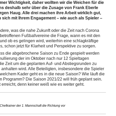
rmer Wichtigkeit, daher wollten wir die Weichen für die
 uns deshalb sehr über die Zusage von Frank Eberle
en Haug. Alle drei machen ihre Arbeit wirklich gut,
sich mit Ihrem Engagement – wie auch als Spieler –
ndere, was die nahe Zukunft oder die Zeit nach Corona
e betroffenen Fußballvereine die Frage, wann es mit den
nd ob es gelingen wird, weiterhin eine schlagkräftige
, schon jetzt für Klarheit und Perspektive zu sorgen.
dass die abgebrochene Saison zu Ende gespielt werden
Annullierung der im Oktober nach nur 12 Spieltagen
die Zeit um die geplanten Auf- und Abstiegsrunden zu
nhalten wird. Alle Beteiligten, insbesondere die Spieler
t welchem Kader geht es in die neue Saison? Wie läuft die
m Programm? Die Saison 2021/22 will früh geplant sein.
 erreicht, denn keiner weiß wie es weiter geht.
Cheftrainer der 1. Mannschaft die Richtung vor