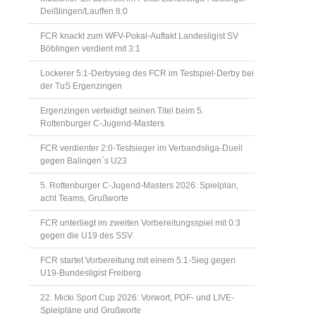
Deißlingen/Lauffen 8:0
FCR knackt zum WFV-Pokal-Auftakt Landesligist SV
Böblingen verdient mit 3:1
Lockerer 5:1-Derbysieg des FCR im Testspiel-Derby bei
der TuS Ergenzingen
Ergenzingen verteidigt seinen Titel beim 5.
Rottenburger C-Jugend-Masters
FCR verdienter 2:0-Testsieger im Verbandsliga-Duell
gegen Balingen´s U23
5. Rottenburger C-Jugend-Masters 2026: Spielplan,
acht Teams, Grußworte
FCR unterliegt im zweiten Vorbereitungsspiel mit 0:3
gegen die U19 des SSV
FCR startet Vorbereitung mit einem 5:1-Sieg gegen
U19-Bundesligist Freiberg
22. Micki Sport Cup 2026: Vorwort, PDF- und LIVE-
Spielpläne und Grußworte