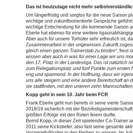
Das ist heutzutage nicht mehr selbstverständli
Um längerfristig und sorglos für die neue Saison
wichtige und zukunftsorientierte Gespräche geführ
wichtige Entscheidung für die kommende Saison auf
Eberle hat ebenso für eine weitere ligaunabhängig
Aber auch für unsere Torhüter sehr erfreulich ist, 
Zusammenarbeit in der ungewissen Zukunft zugesa
gleich einen ganzen Trainerstab zu binden“
, freut
wissen aber auch in was für einer Lage wir uns mom
den 17. Platz in der Landesliga. Das ist natürlich n
zum Relegationsplatz und fünf Punkte zum ersten Ni
eng und spannend. In der Hoffnung, dass wir irge
uns alle steigern und eine andere Bereitschaft an 
sie stattfinden, mit den unteren zehn Mannschafte
Kopp geht in sein 10. Jahr beim FCR
Frank Eberle geht nun bereits in seine vierte Saison
2018/19 sicherlich mit der Bezirksligameisterschaf
größten Erfolge mit den Roten feiern durfte.
Bernd Kopp, in dieser Zeit spielender Co-Trainer an
2011 seine Kickstiefel, also fast seine gesamte akti
Vorzeigefußballer in den Reihen zu wissen. Im Juli