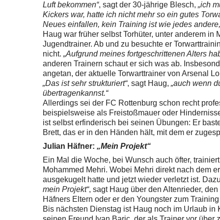
Luft bekommen“
, sagt der 30-jährige Blesch,
„ich
mu
Kickers war, hatte ich nicht mehr so ein gutes Torwa
Neues einfallen, kein Training ist wie jedes ander
Haug war früher selbst Torhüter, unter anderem in 
Jugendtrainer. Ab und zu besuchte er Torwarttraini
nicht.
„Aufgrund meines fortgeschrittenen Alters ha
anderen Trainern schaut er sich was ab. Insbeson
angetan, der aktuelle Torwarttrainer von Arsenal Lo
„Das ist sehr strukturiert“
, sagt Haug,
„auch wenn du 
übertragenkannst.“
Allerdings sei der FC Rottenburg schon recht profe
beispielsweise als Freistoßmauer
oder Hinderniss
ist selbst erfinderisch bei seinen Übungen: Er bast
Brett, das er in den Händen hält, mit dem er zugespi
Julian Häfner:
„Mein Projekt“
Ein Mal die Woche, bei Wunsch auch öfter, trainie
Mohammed Mehri. Wobei Mehri direkt nach dem erste
ausgekugelt hatte und jetzt wieder verletzt ist. D
mein Projekt“
, sagt Haug über den Altenrieder, den
Häfners Eltern oder er den Youngster zum Training
Bis nächsten Dienstag ist Haug noch im Urlaub in 
seinen Freund Ivan Baric, der als Trainer vor üb