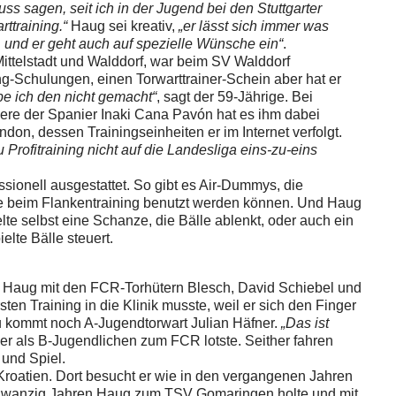
ss sagen, seit ich in der Jugend bei den Stuttgarter
rttraining.“
Haug sei kreativ,
„er lässt sich immer was
e, und er geht auch auf spezielle Wünsche ein“
.
Mittelstadt und Walddorf, war beim SV Walddorf
ng-Schulungen, einen Torwarttrainer-Schein aber hat er
be ich den nicht gemacht“
, sagt der 59-Jährige. Bei
dere der Spanier Inaki Cana Pavón hat es ihm dabei
ndon, dessen Trainingseinheiten er im Internet verfolgt.
Profitraining nicht auf die Landesliga eins-zu-eins
ssionell ausgestattet. So gibt es Air-Dummys, die
e beim Flankentraining benutzt werden können. Und Haug
elte selbst eine Schanze, die Bälle ablenkt, oder auch ein
elte Bälle steuert.
rt Haug mit den FCR-Torhütern Blesch, David Schiebel und
n Training in die Klinik musste, weil er sich den Finger
azu kommt noch A-Jugendtorwart Julian Häfner.
„Das ist
 er als B-Jugendlichen zum FCR lotste. Seither fahren
 und Spiel.
Kroatien. Dort
besucht er wie in den vergangenen Jahren
er zwanzig Jahren Haug zum TSV Gomaringen holte und mit