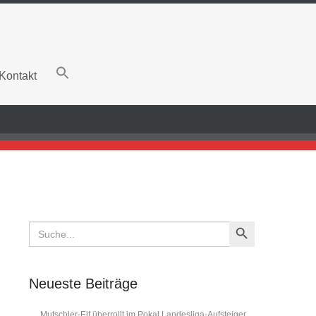
Kontakt
Search Button
Search
for:
Neueste Beiträge
Mutschler-Elf überrollt im Pokal Landesliga-Aufsteiger