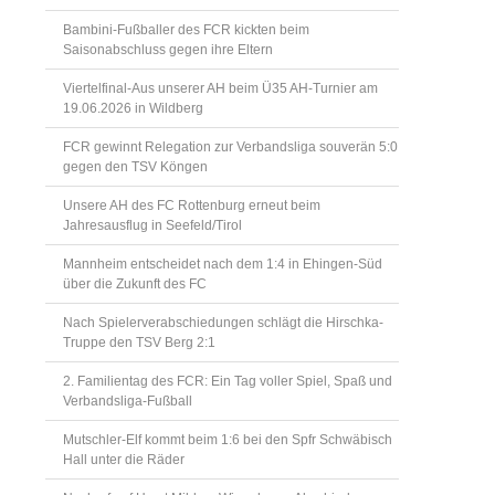
Bambini-Fußballer des FCR kickten beim
Saisonabschluss gegen ihre Eltern
Viertelfinal-Aus unserer AH beim Ü35 AH-Turnier am
19.06.2026 in Wildberg
FCR gewinnt Relegation zur Verbandsliga souverän 5:0
gegen den TSV Köngen
Unsere AH des FC Rottenburg erneut beim
Jahresausflug in Seefeld/Tirol
Mannheim entscheidet nach dem 1:4 in Ehingen-Süd
über die Zukunft des FC
Nach Spielerverabschiedungen schlägt die Hirschka-
Truppe den TSV Berg 2:1
2. Familientag des FCR: Ein Tag voller Spiel, Spaß und
Verbandsliga-Fußball
Mutschler-Elf kommt beim 1:6 bei den Spfr Schwäbisch
Hall unter die Räder