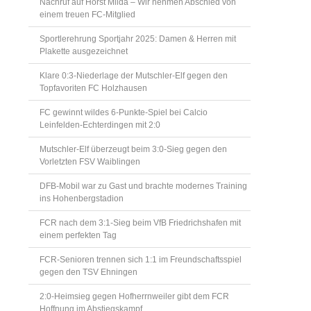
Nachruf auf Horst Milda – Wir nehmen Abschied von
einem treuen FC-Mitglied
Sportlerehrung Sportjahr 2025: Damen & Herren mit
Plakette ausgezeichnet
Klare 0:3-Niederlage der Mutschler-Elf gegen den
Topfavoriten FC Holzhausen
FC gewinnt wildes 6-Punkte-Spiel bei Calcio
Leinfelden-Echterdingen mit 2:0
Mutschler-Elf überzeugt beim 3:0-Sieg gegen den
Vorletzten FSV Waiblingen
DFB-Mobil war zu Gast und brachte modernes Training
ins Hohenbergstadion
FCR nach dem 3:1-Sieg beim VfB Friedrichshafen mit
einem perfekten Tag
FCR-Senioren trennen sich 1:1 im Freundschaftsspiel
gegen den TSV Ehningen
2:0-Heimsieg gegen Hofherrnweiler gibt dem FCR
Hoffnung im Abstiegskampf