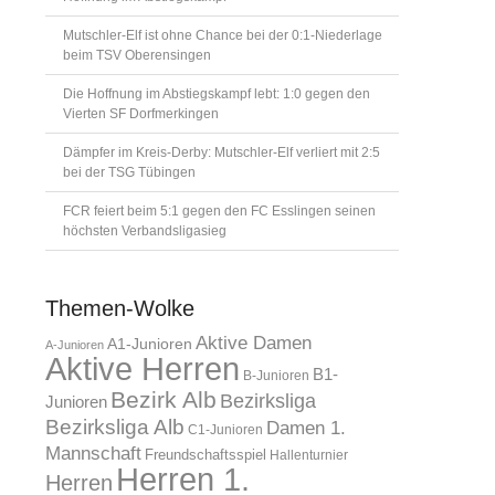
Mutschler-Elf ist ohne Chance bei der 0:1-Niederlage
beim TSV Oberensingen
Die Hoffnung im Abstiegskampf lebt: 1:0 gegen den
Vierten SF Dorfmerkingen
Dämpfer im Kreis-Derby: Mutschler-Elf verliert mit 2:5
bei der TSG Tübingen
FCR feiert beim 5:1 gegen den FC Esslingen seinen
höchsten Verbandsligasieg
Themen-Wolke
Aktive Damen
A1-Junioren
A-Junioren
Aktive Herren
B1-
B-Junioren
Bezirk Alb
Bezirksliga
Junioren
Bezirksliga Alb
Damen 1.
C1-Junioren
Mannschaft
Freundschaftsspiel
Hallenturnier
Herren 1.
Herren