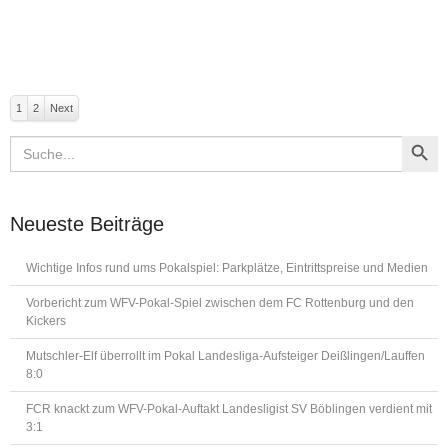
1
2
Next
Search Button
Search
for:
Neueste Beiträge
Wichtige Infos rund ums Pokalspiel: Parkplätze, Eintrittspreise und Medien
Vorbericht zum WFV-Pokal-Spiel zwischen dem FC Rottenburg und den
Kickers
Mutschler-Elf überrollt im Pokal Landesliga-Aufsteiger Deißlingen/Lauffen
8:0
FCR knackt zum WFV-Pokal-Auftakt Landesligist SV Böblingen verdient mit
3:1