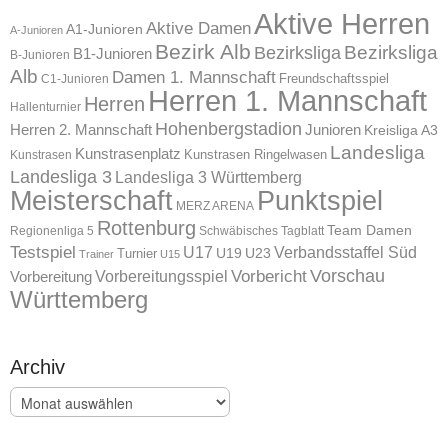
Aktive Herren
Aktive Damen
A1-Junioren
A-Junioren
Bezirk Alb
Bezirksliga
Bezirksliga
B1-Junioren
B-Junioren
Alb
Damen 1. Mannschaft
Freundschaftsspiel
C1-Junioren
Herren 1. Mannschaft
Herren
Hallenturnier
Hohenbergstadion
Herren 2. Mannschaft
Junioren
Kreisliga A3
Landesliga
Kunstrasenplatz
Kunstrasen Ringelwasen
Kunstrasen
Landesliga 3
Landesliga 3 Württemberg
Meisterschaft
Punktspiel
MERZ ARENA
Rottenburg
Team Damen
Regionenliga 5
Schwäbisches Tagblatt
Testspiel
U17
Verbandsstaffel Süd
U19
Turnier
U23
Trainer
U15
Vorschau
Vorbereitungsspiel
Vorbericht
Vorbereitung
Württemberg
Archiv
Archiv