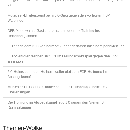
FC gewinnt wildes 6-Punkte-Spiel bei Calcio Leinfelden-Echterdingen mit
2:0
Mutschler-Elf überzeugt beim 3:0-Sieg gegen den Vorletzten FSV
Waiblingen
DFB-Mobil war zu Gast und brachte modernes Training ins
Hohenbergstadion
FCR nach dem 3:1-Sieg beim VfB Friedrichshafen mit einem perfekten Tag
FCR-Senioren trennen sich 1:1 im Freundschaftsspiel gegen den TSV
Ehningen
2:0-Heimsieg gegen Hofherrnweiler gibt dem FCR Hoffnung im
Abstiegskampf
Mutschler-Elf ist ohne Chance bei der 0:1-Niederlage beim TSV
Oberensingen
Die Hoffnung im Abstiegskampf lebt: 1:0 gegen den Vierten SF
Dorfmerkingen
Themen-Wolke