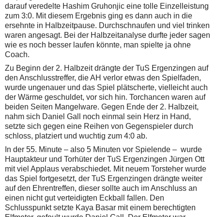
darauf veredelte Hashim Gruhonjic eine tolle Einzelleistung
zum 3:0. Mit diesem Ergebnis ging es dann auch in die
ersehnte in Halbzeitpause. Durchschnaufen und viel trinken
waren angesagt. Bei der Halbzeitanalyse durfte jeder sagen
wie es noch besser laufen könnte, man spielte ja ohne
Coach.
Zu Beginn der 2. Halbzeit drängte der TuS Ergenzingen auf
den Anschlusstreffer, die AH verlor etwas den Spielfaden,
wurde ungenauer und das Spiel plätscherte, vielleicht auch
der Wärme geschuldet, vor sich hin. Torchancen waren auf
beiden Seiten Mangelware.
Gegen Ende der 2. Halbzeit,
nahm sich Daniel Gall noch einmal sein Herz in Hand,
setzte sich gegen eine Reihen von Gegenspieler durch
schloss, platziert und wuchtig zum 4:0 ab.
In der 55. Minute – also 5 Minuten vor Spielende – wurde
Hauptakteur und Torhüter der TuS Ergenzingen Jürgen Ott
mit viel Applaus verabschiedet. Mit neuem Torsteher wurde
das Spiel fortgesetzt, der TuS Ergenzingen drängte weiter
auf den Ehrentreffen, dieser sollte auch im Anschluss an
einen nicht gut verteidigten Eckball fallen. Den
Schlusspunkt setzte Kaya Basar mit einem berechtigten