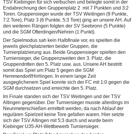
TSV Kiebingen für sich verbuchen und belegte somit in der
Endabrechnung den Gruppenplatz 2 mit 7 Punkten und 3:2
Toren.
Gruppensieger wurde der TSV Weitingen (9 Punkte,
7:2 Tore), Platz 3 (6 Punkte, 5:3 Tore) ging an unsere AH. Auf
den weiteren Rängen folgten der SV Seebronn (5 Punkte)
und die SGM Ofterdingen/Nehren (1 Punkt).
Der Spielmodus sah kein Halbfinale vor, es spielten die
jeweils gleichplatzierten beider Gruppen, die
Turnierplatzierung aus. Beide Gruppensieger spielten den
Turniersieger, die Gruppenzweiten den 3. Platz, die
Gruppendritten den 5. Platz usw. aus.
Unsere AH bestritt
somit das Spiel um Platz 5 gegen die SGM
Hemmendorf/Hirrlingen. In einem lange Zeit
ausgeglichenem Spiel konnte sich der FC mit 1:0 gegen die
SGM durchsetzen und erreichte den 5. Platz.
Im Finale standen sich der TSV Weitingen und der TSV
Altingen gegenüber. Der Turniersieger musste allerdings im
Neunmeterschießen ermittelt werden, da nach Ablauf der
regulären Spielzeit keine Tore gefallen waren. Hier setzte
sich der TSV Altingen mit 5:3 durch und wurde beim
Kiebinger U35-AH-Wettbewerb Turniersieger.