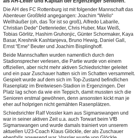
als AH-Leiter und Kapitän der Ergenzinger Senioren.
Die AH des FC Rottenburg ist mit folgender Mannschaft das
Abenteuer Großfeld angegangen: Joachim “Wello“
Wellhäußer (oh, das Tor ist so groß), Alfredo Labarile,
Christian Dede“ Dettenrieder, Chris Huber, Max Weiß,
Tobias Görlitz, Hashim Gruhonjic, Günter Schormaker, Kaya
Basar, Kreshnik Kashtanjeva, Bruno Hewig, Daniel Gall,
Ernst “Erne“ Beuter und Joachim Bisplinghoff.
Beide Mannschaften wurden namentlich durch den
Stadionsprecher verlesen, die Partie wurde von einem
offiziellen, aber nicht mehr aktiven Schiedsrichter geleitet
und ein paar Zuschauer hatten sich im Schatten versammelt.
Gespielt wurde auf dem sich im Top-Zustand befindlichen
Rasenplatz im Breitwiesen-Stadion in Ergenzingen. Der
Platz lag schon da wie ein Teppich, damit mussten sich die
Senioren erstmal gewöhnen, denn ansonsten kickt man je
eher auf holprigen nicht gemähten Rasenplätzen.
Schiedsrichter Ralf Vossler kam aus Sigmarswangen und
war in seiner aktiven Zeit u.a. auch Torwart beim VfB
Sigmarswangen und wurde damals trainiert von unserem
aktuellen U23-Coach Klaus Glöckle, der als Zuschauer
ebenfalls anwesend war. Vossler wurde von Glöckle