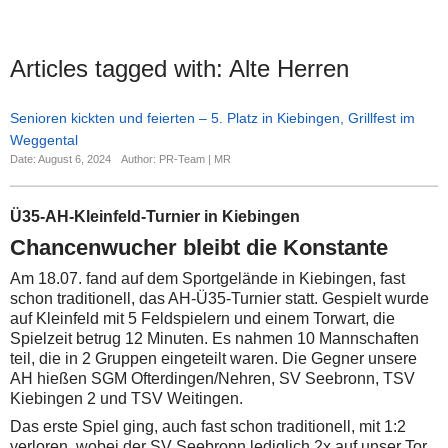
Articles tagged with:
Alte Herren
Senioren kickten und feierten – 5. Platz in Kiebingen, Grillfest im
Weggental
Date: August 6, 2024
Author: PR-Team | MR
Ü35-AH-Kleinfeld-Turnier in Kiebingen
Chancenwucher bleibt die Konstante
Am 18.07. fand auf dem Sportgelände in Kiebingen, fast
schon traditionell, das AH-Ü35-Turnier statt. Gespielt wurde
auf Kleinfeld mit 5 Feldspielern und einem Torwart, die
Spielzeit betrug 12 Minuten.
Es nahmen 10 Mannschaften
teil, die in 2 Gruppen eingeteilt waren. Die Gegner unsere
AH hießen SGM Ofterdingen/Nehren, SV Seebronn, TSV
Kiebingen 2 und TSV Weitingen.
Das erste Spiel ging, auch fast schon traditionell, mit 1:2
verloren, wobei der SV Seebronn lediglich 2x auf unser Tor