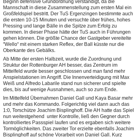
Beginn defensive Grundordnung verständigt, da die
Mannschaft in diese Zusammenstellung zum ersten Mal ein
Großfeldspiel bestritt.
Der TuS Ergenzingen bestimmte auch
die ersten 10-15 Minuten und versuchte über frühes, hohes
Pressing und lange Bälle in die Spitze zum Erfolg zu
kommen. In dieser Phase hätte der TuS auch in Führungen
gehen können. Die größte Chance der Gastgeber vereitelte
“Wello“ mit einem starken Reflex, der Ball küsste nur die
Oberkante des Gebälks.
Ab Mitte der ersten Halbzeit, wurde die Zuordnung und
Struktur der Rottenburger AH besser, das Zentrum im
Mittelfeld wurde besser geschlossen und man fand mehr
Anspielstationen im Angriff.
Die Innenverteidigung mit Max
Weiß und Alfredo Labarile stand nun sicherer und spielte
dies, bis auf wenige Ausnahmen, auch so zum Ende.
Im Mittelfeld Übernahmen Daniel Gall und Kaya Basar mehr
und mehr das Kommando. Folgerichtig viel dann auch das
1:0, Torschütze Joachim Bisplinghoff. Die AH hatte das Spiel
nun weitestgehend unter Kontrolle, ließ den Gegner durch
kontrolliertes Passspiel laufen und es ergaben sich weitere
Tormöglichkeiten. Das zweiter Tor erzielte ebenfalls Joachim
Bisplinghoff auf schöne Vorarbeit von Daniel Gall. Kurz