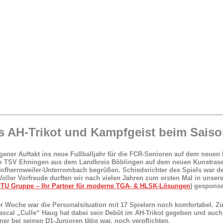
s AH-Trikot und Kampfgeist beim Sais
gener Auftakt ins neue Fußballjahr für die FCR-Senioren auf dem neuen 
 TSV Ehningen aus dem Landkreis Böblingen auf dem neuen Kunstrasen
ofherrnweiler-Unterrombach begrüßen. Schiedsrichter des Spiels war de
Voller Vorfreude durften wir nach vielen Jahren zum ersten Mal in unse
TU Gruppe – Ihr Partner für moderne TGA- & HLSK-Lösungen
) gesponse
r Woche war die Personalsituation mit 17 Spielern noch komfortabel. Z
Pascal „Culle“ Haug hat dabei sein Debüt im AH-Trikot gegeben und auch
iner bei seinen D1-Junioren tätig war, noch verpflichten.