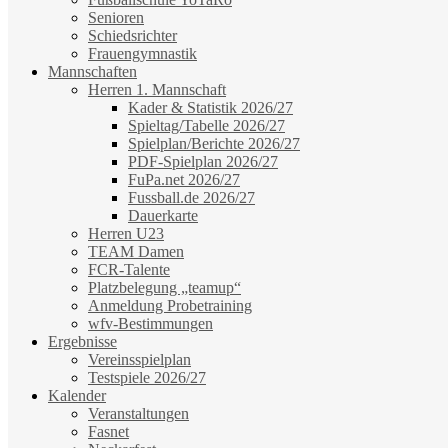
Senioren
Schiedsrichter
Frauengymnastik
Mannschaften
Herren 1. Mannschaft
Kader & Statistik 2026/27
Spieltag/Tabelle 2026/27
Spielplan/Berichte 2026/27
PDF-Spielplan 2026/27
FuPa.net 2026/27
Fussball.de 2026/27
Dauerkarte
Herren U23
TEAM Damen
FCR-Talente
Platzbelegung „teamup“
Anmeldung Probetraining
wfv-Bestimmungen
Ergebnisse
Vereinsspielplan
Testspiele 2026/27
Kalender
Veranstaltungen
Fasnet