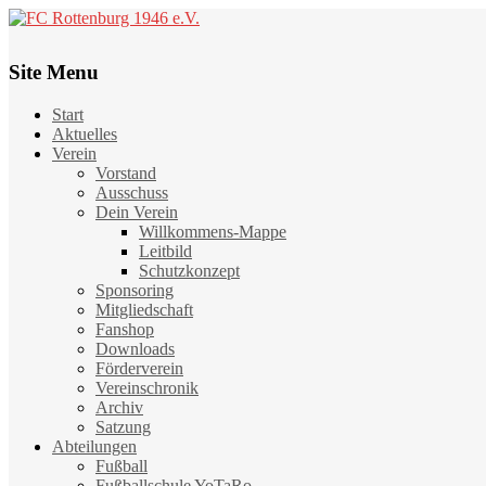
Site Menu
Start
Aktuelles
Verein
Vorstand
Ausschuss
Dein Verein
Willkommens-Mappe
Leitbild
Schutzkonzept
Sponsoring
Mitgliedschaft
Fanshop
Downloads
Förderverein
Vereinschronik
Archiv
Satzung
Abteilungen
Fußball
Fußballschule YoTaRo