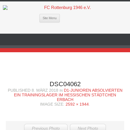
Site Menu
DSC04062
PUBLISHED
8. MÄRZ 2018
D1-JUNIOREN ABSOLVIERTEN
IN
EIN TRAININGSLAGER IM HESSISCHEN STÄDTCHEN
ERBACH
IMAGE SIZE:
2592 × 1944
.
Previous Photo
Next Photo