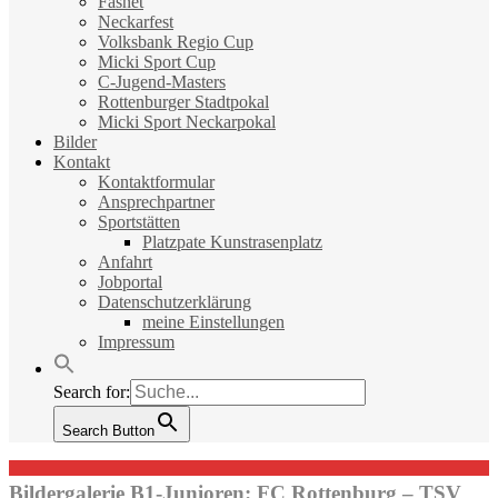
Fasnet
Neckarfest
Volksbank Regio Cup
Micki Sport Cup
C-Jugend-Masters
Rottenburger Stadtpokal
Micki Sport Neckarpokal
Bilder
Kontakt
Kontaktformular
Ansprechpartner
Sportstätten
Platzpate Kunstrasenplatz
Anfahrt
Jobportal
Datenschutzerklärung
meine Einstellungen
Impressum
Search for:
Search Button
Bildergalerie B1-Junioren: FC Rottenburg – TSV