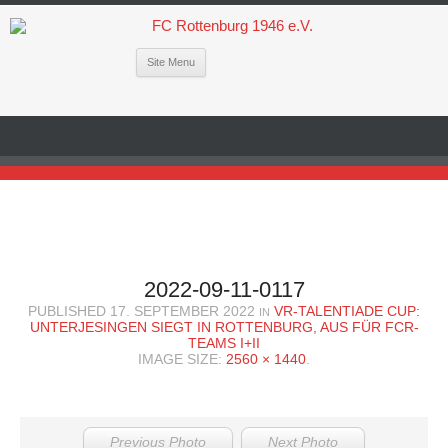
Site Menu
2022-09-11-0117
PUBLISHED
17. SEPTEMBER 2022
VR-TALENTIADE CUP:
IN
UNTERJESINGEN SIEGT IN ROTTENBURG, AUS FÜR FCR-
TEAMS I+II
IMAGE SIZE:
2560 × 1440
.
Previous Photo
Next Photo