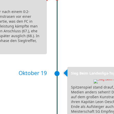
r nach einem 0:2-
strasen vor einer
rtie, was den FC in
mleistung kämpfte man
n Anschluss (67.), ehe
äter ausglich (68.). In
phase den Siegtreffer,
Oktober 19
Sieg Beim Landesliga-T
Spitzenspiel stand drauf
Medien anders sehen!! D
auf dem großen Kunstras
ihren Kapitän Leon Oes
Ende als Aufsteiger auch
Meisterschaft SG Empfinge