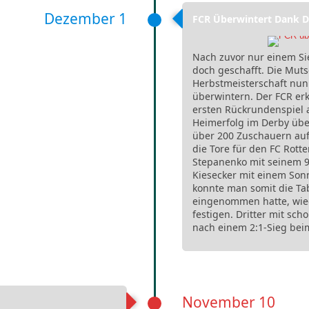
Dezember 1
FCR Überwintert Dank De
Nach zuvor nur einem Sie
doch geschafft. Die Mut
Herbstmeisterschaft nun
überwintern. Der FCR erk
ersten Rückrundenspiel a
Heimerfolg im Derby übe
über 200 Zuschauern au
die Tore für den FC Rott
Stepanenko mit seinem 9.
Kiesecker mit einem Sonn
konnte man somit die Ta
eingenommen hatte, wie
festigen. Dritter mit sch
nach einem 2:1-Sieg bei
November 10