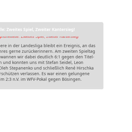
le: Zweites Spiel, Zweiter Kantersieg!
re in der Landesliga bleibt ein Ereignis, an das
hres gerne zurückerinnern. Am zweiten Spieltag
wannen wir dabei deutlich 6:1 gegen den Titel-
n und konnten uns mit Stefan Seidel, Leon
 Oleh Stepanenko und schließlich René Hirschka
orschützen verlassen. Es war einen gelungene
im 2:3 n.V. im WFV-Pokal gegen Bösingen.