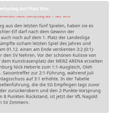
rbysieg Auf Platz Eins
g aus den letzten fünf Spielen, haben sie es
schler-Elf darf nach dem Gewinn der
 auch noch auf dem 1. Platz der Landesliga
ämpfte sicham letzten Spiel des Jahres und
m 01.12. einen am Ende verdienten 3:2 (0:1)-
r den SV Nehren. Vor der schönen Kulisse von
f dem Kunstrasenplatz der MERZ ARENA erzielten
enburg Nick Heberle zum 1:1-Ausgleich, Oleh
 Saisontreffer zur 2:1-Führung, während Juli
tagsschuss auf 3:1 erhöhte. In der Tabelle
bellenführung, die die SG Empfingen tags zuvor
der zurückerobern und den 2-Punkte-Vorsprung
on 8 Punkten Rückstand, ist jetzt der VfL Nagold
m SV Zimmern.