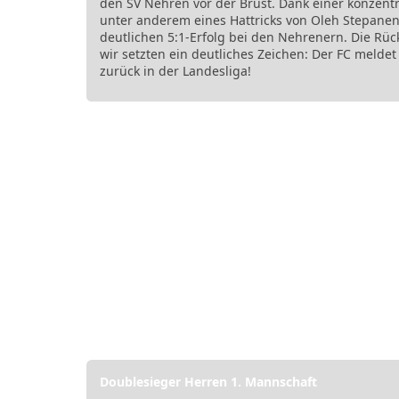
den SV Nehren vor der Brust. Dank einer konzent
unter anderem eines Hattricks von Oleh Stepanenk
deutlichen 5:1-Erfolg bei den Nehrenern. Die Rü
wir setzten ein deutliches Zeichen: Der FC meldet
zurück in der Landesliga!
Doublesieger Herren 1. Mannschaft