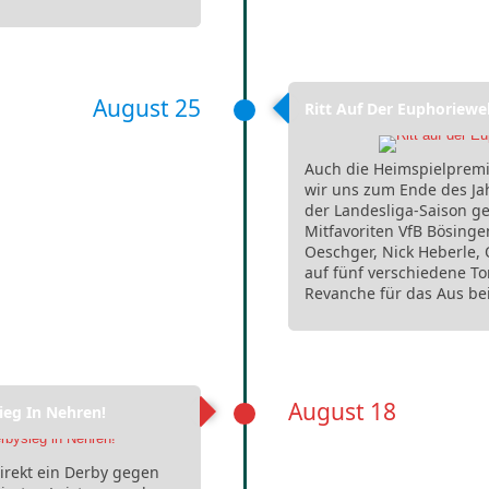
August 25
Ritt Auf Der Euphoriewel
Auch die Heimspielpremie
wir uns zum Ende des Ja
der Landesliga-Saison ge
Mitfavoriten VfB Bösinge
Oeschger, Nick Heberle,
auf fünf verschiedene T
Revanche für das Aus be
August 18
eg In Nehren!
direkt ein Derby gegen