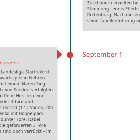
Zuschauern erzielten bei
Stimmung Lennis Eberle (
Rottenburg. Nach diesem
seine Tabellenführung n
September 1
 Landesliga-Startrekord
swärtsspiel in Nehren
it einem klaren Sieg
z von Seedorf verfolgten
d René Hirschka eine
ieder 4 Tore und
it 4:1 (1:1). Vor ca. 200
nenko mit Doppelpack
nburger Tore. Dabei
die geforderten 3 Tore
s sind doch verrückt – im