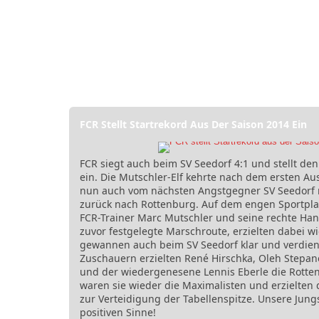
FCR Stellt Startrekord Aus Der Saison 2014 Ein
FCR siegt auch beim SV Seedorf 4:1 und stellt den
ein. Die Mutschler-Elf kehrte nach dem ersten Au
nun auch vom nächsten Angstgegner SV Seedorf m
zurück nach Rottenburg. Auf dem engen Sportplat
FCR-Trainer Marc Mutschler und seine rechte Han
zuvor festgelegte Marschroute, erzielten dabei w
gewannen auch beim SV Seedorf klar und verdient m
Zuschauern erzielten René Hirschka, Oleh Stepa
und der wiedergenesene Lennis Eberle die Rotte
waren sie wieder die Maximalisten und erzielten 
zur Verteidigung der Tabellenspitze. Unsere Jung
positiven Sinne!