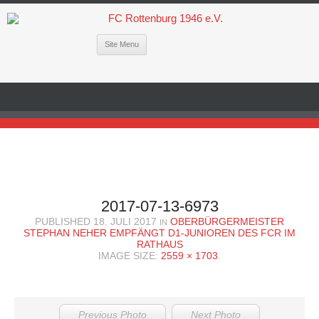
Site Menu
2017-07-13-6973
PUBLISHED
18. JULI 2017
OBERBÜRGERMEISTER
IN
STEPHAN NEHER EMPFÄNGT D1-JUNIOREN DES FCR IM
RATHAUS
IMAGE SIZE:
2559 × 1703
.
Previous Photo
Next Photo