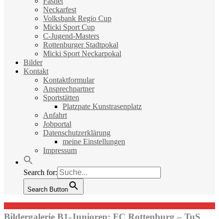
Fasnet
Neckarfest
Volksbank Regio Cup
Micki Sport Cup
C-Jugend-Masters
Rottenburger Stadtpokal
Micki Sport Neckarpokal
Bilder
Kontakt
Kontaktformular
Ansprechpartner
Sportstätten
Platzpate Kunstrasenplatz
Anfahrt
Jobportal
Datenschutzerklärung
meine Einstellungen
Impressum
Search for:
Search Button
Bildergalerie B1-Junioren: FC Rottenburg – TuS