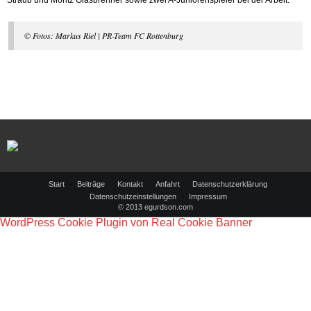
Straub und Moritz Glasbrenner sowie zwei A-Juniorenspieler bei der Arbeit.
© Fotos: Markus Riel | PR-Team FC Rottenburg
Start
Beiträge
Kontakt
Anfahrt
Datenschutzerklärung
Datenschutzeinstellungen
Impressum
© 2013 egurdson.com
WordPress Cookie Plugin von Real Cookie Banner