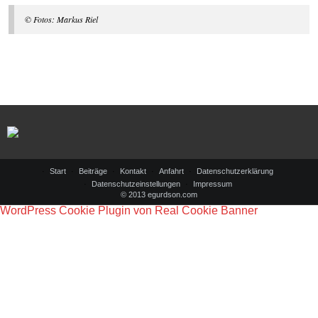
© Fotos: Markus Riel
Start
Beiträge
Kontakt
Anfahrt
Datenschutzerklärung
Datenschutzeinstellungen
Impressum
© 2013 egurdson.com
WordPress Cookie Plugin von Real Cookie Banner