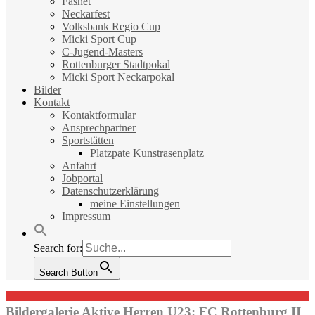
Fasnet
Neckarfest
Volksbank Regio Cup
Micki Sport Cup
C-Jugend-Masters
Rottenburger Stadtpokal
Micki Sport Neckarpokal
Bilder
Kontakt
Kontaktformular
Ansprechpartner
Sportstätten
Platzpate Kunstrasenplatz
Anfahrt
Jobportal
Datenschutzerklärung
meine Einstellungen
Impressum
Search for:
Search Button
Bildergalerie Aktive Herren U23: FC Rottenburg II