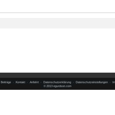
Beiträge
Kontakt
Anfahrt
Datenschutzerklärung
Datenschutzeinstellungen
I
© 2013 egurdson.com