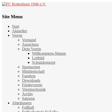
Site Menu
Start
Aktuelles
Verein
Vorstand
Ausschuss
Dein Verein
Willkommens-Mappe
Leitbild
Schutzkonzept
Sponsoring
Mitgliedschaft
Fanshop
Downloads
Förderverein
Vereinschronik
Archiv
Satzung
Abteilungen
Fußball
Fußballschule YoTaRo