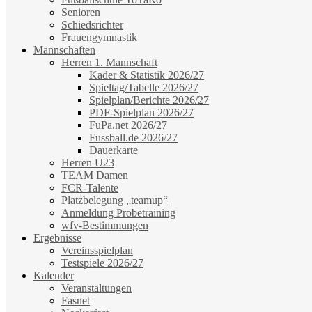
Senioren
Schiedsrichter
Frauengymnastik
Mannschaften
Herren 1. Mannschaft
Kader & Statistik 2026/27
Spieltag/Tabelle 2026/27
Spielplan/Berichte 2026/27
PDF-Spielplan 2026/27
FuPa.net 2026/27
Fussball.de 2026/27
Dauerkarte
Herren U23
TEAM Damen
FCR-Talente
Platzbelegung „teamup“
Anmeldung Probetraining
wfv-Bestimmungen
Ergebnisse
Vereinsspielplan
Testspiele 2026/27
Kalender
Veranstaltungen
Fasnet