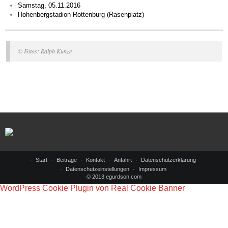
Samstag, 05.11.2016
Hohenbergstadion Rottenburg (Rasenplatz)
© Fotos: Ralph Kunze
Start
Beiträge
Kontakt
Anfahrt
Datenschutzerklärung
Datenschutzeinstellungen
Impressum
© 2013 egurdson.com
WordPress Cookie Plugin von Real Cookie Banner