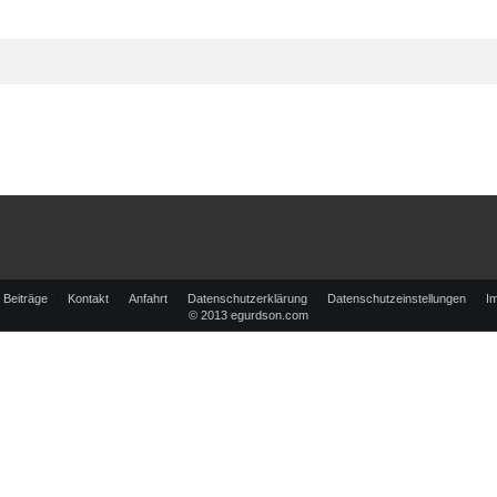
Beiträge
Kontakt
Anfahrt
Datenschutzerklärung
Datenschutzeinstellungen
I
© 2013 egurdson.com