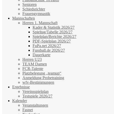
Senioren
Schiedsrichter
Frauengymnastik
Mannschaften
Herren 1. Mannschaft
Kader & Statistik 2026/27
Spieltag/Tabelle 2026/27
Spielplan/Berichte 2026/27
PDF-Spielplan 2026/27
FuPa.net 2026/27
Fussball.de 2026/27
Dauerkarte
Herren U23
TEAM Damen
FCR-Talente
Platzbelegung „teamup“
Anmeldung Probetraining
wfv-Bestimmungen
Ergebnisse
Vereinsspielplan
Testspiele 2026/27
Kalender
Veranstaltungen
Fasnet