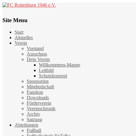
Site Menu
Start
Aktuelles
Verein
Vorstand
Ausschuss
Dein Verein
Willkommens-Mappe
Leitbild
Schutzkonzept
Sponsoring
Mitgliedschaft
Fanshop
Downloads
Förderverein
Vereinschronik
Archiv
Satzung
Abteilungen
Fußball
Fußballschule YoTaRo