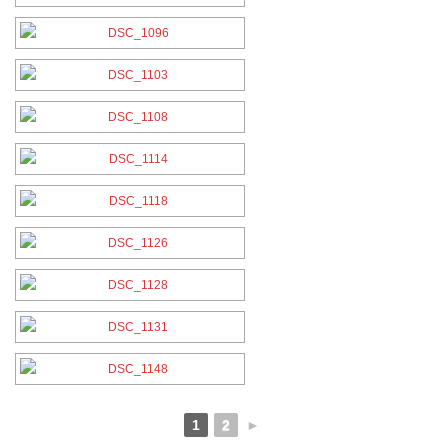
1
2
►