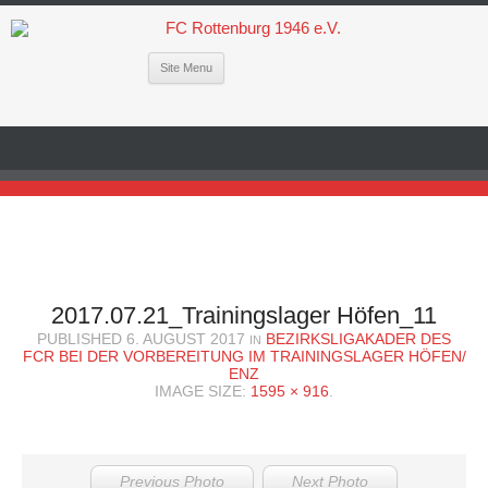
Site Menu
2017.07.21_Trainingslager Höfen_11
PUBLISHED
6. AUGUST 2017
BEZIRKSLIGAKADER DES
IN
FCR BEI DER VORBEREITUNG IM TRAININGSLAGER HÖFEN/
ENZ
IMAGE SIZE:
1595 × 916
.
Previous Photo
Next Photo